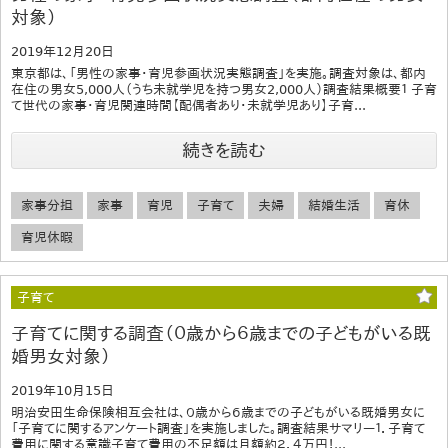
対象）
2019年12月20日
東京都は、「男性の家事・育児参画状況実態調査」を実施。調査対象は、都内
在住の男女5,000人（うち未就学児を持つ男女2,000人）調査結果概要１ 子育
て世代の家事・育児関連時間【配偶者あり・未就学児あり】子育...
続きを読む
家事分担
家事
育児
子育て
夫婦
結婚生活
育休
育児休暇
子育て
子育てに関する調査（０歳から６歳までの子どもがいる既
婚男女対象）
2019年10月15日
明治安田生命保険相互会社は、０歳から６歳までの子どもがいる既婚男女に
「子育てに関するアンケート調査」を実施しました。調査結果サマリー１．子育て
費用に関する意識子育て費用の不足額は月額約２．４万円！...