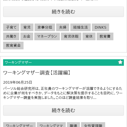
続きを読む
子育て
育児
家事分担
夫婦
結婚生活
DINKS
共働き
お金
マネープラン
育児休暇
育休
教育費
教育資金
ワーキングマザー
ワーキングマザー調査【活躍編】
2019年06月25日
パーソル総合研究所は、正社員のワーキングマザーが活躍できるようにするた
めに企業が何をすべきか、データをもとに解決策を提示することを目的に、ワー
キングマザー調査を実施しました。このほど調査結果を取り...
続きを読む
ワーキングマザー
ワーキングママ
職場
女性管理職