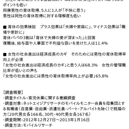
ポイントも低い
同僚男性の育休取得、5人に1人が「不快に思う」
男性は同性の育休取得に対する理解度も低い
■ 育休の効果検証 プラス効果は「夫婦や家庭に」、マイナス効果は「職
場や家計に」
育休パパの3割は「育休で夫婦の愛が深まった」と回答
復職後、給与面や人事面で不利益な扱いを受けた人は11.4%
■ 女性の社会進出は経済成長のカギ そのためには男性の育休取得率
向上が必須
「女性の社会進出は経済成長のカギ」と思う人は68.3% 女性の管理職
比率が低いとの声も
「女性の社会進出には男性の育休取得率向上が必要」65.8%
【調査概要】
・調査タイトル：育児休業に関する意識調査
・調査対象：ネットエイジアリサーチのモバイルモニター会員を母集団とす
る有職者（自営業・自由業・派遣社員・パート・アルバイトを除く）で既婚の
方（20代男女各166名、30代・40代男女各167名）
・調査期間：2012年12月27日〜2013年1月16日
・調査方法：モバイルリサーチ