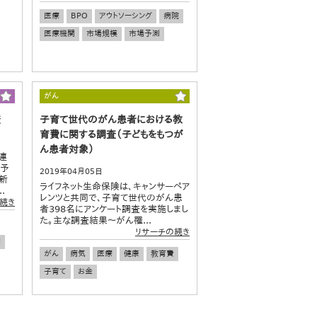
医療
BPO
アウトソーシング
病院
医療機関
市場規模
市場予測
がん
査
子育て世代のがん患者における教
育費に関する調査（子どもをもつが
ん患者対象）
連
・予
2019年04月05日
新
ライフネット生命保険は、キャンサーペア
.
レンツと共同で、子育て世代のがん患
続き
者398名にアンケート調査を実施しまし
た。主な調査結果～がん罹...
リサーチの続き
測
がん
病気
医療
健康
教育費
子育て
お金