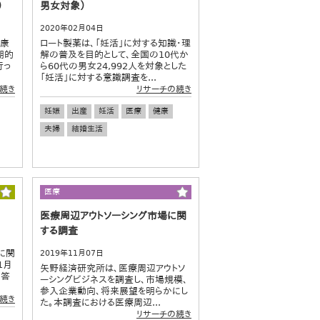
）
男女対象）
2020年02月04日
健康
ロート製薬は、「妊活」に対する知識・理
期的
解の普及を目的として、全国の10代か
行っ
ら60代の男女24,992人を対象とした
「妊活」に対する意識調査を...
続き
リサーチの続き
妊娠
出産
妊活
医療
健康
夫婦
結婚生活
医療
医療周辺アウトソーシング市場に関
する調査
に関
2019年11月07日
1月
矢野経済研究所は、医療周辺アウトソ
回答
ーシングビジネスを調査し、市場規模、
参入企業動向、将来展望を明らかにし
続き
た。本調査における医療周辺...
リサーチの続き