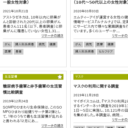
一般女性対象）
（10代～50代以上の女性対象
2021年10月21日
2020年03月03日
アストラゼネカは、10年以内に卵巣が
エムティーアイが運営する女性の
んと診断された20代以上の卵巣がん
情報サービス『ルナルナ』では、定
患者さん111名（以下、患者調査）と卵
にサービス内で様々な意識調査を
巣がんに罹患していない女性1,31...
ています。多くのユーザーか...
リサーチの続き
リサーチの
がん
婦人科系疾患
病気
健康
がん
病気
医療
健康
医療
患者
婦人科系疾患
セルフケア
生活習慣
マスク
糖尿病予備軍と非予備軍の生活習
マスクの利用に関する調査
慣比較調査
2019年11月28日
マイボイスコムは、『マスクの利用』
2019年12月24日
するインターネット調査を2019年1
ＳＯＭＰＯひまわり生命保険は、このＳＯ
1日～5日に実施し、10,121件の
ＭＰＯひまわり総健リサーチ第２弾とし
を集めました。本調査は、病院...
て、１年のうちで最も生活習慣が乱れる
リサーチの
と言われる１２月にあ...
リサーチの続き