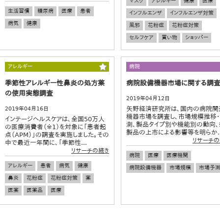
マスク
アレルギー
健康
医療
生活習慣
糖尿病
医療
患者
インフルエンザ
インフルエンザ対策
病気
健康
風邪
花粉症
花粉症対策
セルフケア
買い物
ショッパー
アレルギー
病院
季節性アレルギー性鼻炎の処方薬
病院設備機器市場に関する調
の使用実態調査
2019年04月12日
矢野経済研究所は、国内の病院関
2019年04月16日
機器市場を調査し、市場規模推移
インテージヘルスケアは、全国50万人
測、製品タイプ別や機能別の動向、
の医療消費者（※1）を対象に「患者起
製品の上市による影響等を明らか..
点（APM）」の調査を実施しました。その
リサーチの
中で最近一年間に、「季節性...
リサーチの続き
病院
医療
医療機関
アレルギー
患者
病気
健康
病院設備機器
市場規模
市場予
鼻炎
花粉症
花粉症対策
薬
医薬
医薬品
医療