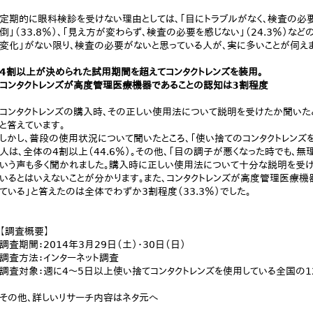
定期的に眼科検診を受けない理由としては、「目にトラブルがなく、検査の必要を
倒」（33.8％）、「見え方が変わらず、検査の必要を感じない」（24.3％）な
変化」がない限り、検査の必要がないと思っている人が、実に多いことが伺え
4割以上が決められた試用期間を超えてコンタクトレンズを装用。
コンタクトレンズが高度管理医療機器であることの認知は3割程度
コンタクトレンズの購入時、その正しい使用法について説明を受けたか聞いたとこ
と答えています。
しかし、普段の使用状況について聞いたところ、「使い捨てのコンタクトレンズ
人は、全体の4割以上（44.6％）。その他、「目の調子が悪くなった時でも、無理
いう声も多く聞かれました。購入時に正しい使用法について十分な説明を受け
いるとはいえないことが分かります。また、コンタクトレンズが高度管理医療機
ている」と答えたのは全体でわずか3割程度（33.3％）でした。
【調査概要】
調査期間：2014年3月29日（土）・30日（日）
調査方法：インターネット調査
調査対象：週に4～5日以上使い捨てコンタクトレンズを使用している全国の1
その他、詳しいリサーチ内容はネタ元へ