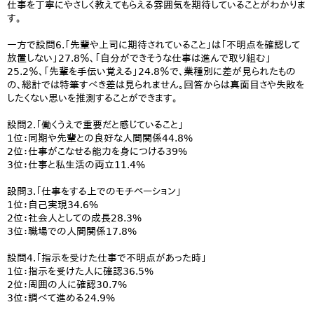
仕事を丁寧にやさしく教えてもらえる雰囲気を期待していることがわかりま
す。
一方で設問6.「先輩や上司に期待されていること」は「不明点を確認して
放置しない」27.8％、「自分ができそうな仕事は進んで取り組む」
25.2％、「先輩を手伝い覚える」24.8％で、業種別に差が見られたもの
の、総計では特筆すべき差は見られません。回答からは真面目さや失敗を
したくない思いを推測することができます。
設問2.「働くうえで重要だと感じていること」
1位：同期や先輩との良好な人間関係44.8%
2位：仕事がこなせる能力を身につける39%
3位：仕事と私生活の両立11.4%
設問3.「仕事をする上でのモチベーション」
1位：自己実現34.6%
2位：社会人としての成長28.3%
3位：職場での人間関係17.8%
設問4.「指示を受けた仕事で不明点があった時」
1位：指示を受けた人に確認36.5%
2位：周囲の人に確認30.7%
3位：調べて進める24.9%