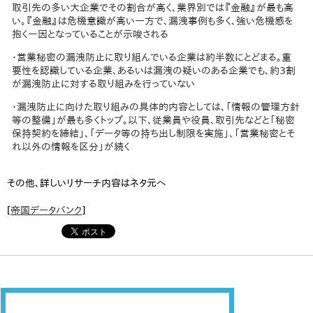
取引先の多い大企業でその割合が高く、業界別では『金融』が最も高
い。『金融』は危機意識が高い一方で、漏洩事例も多く、強い危機感を
抱く一因となっていることが示唆される
・営業秘密の漏洩防止に取り組んでいる企業は約半数にとどまる。重
要性を認識している企業、あるいは漏洩の疑いのある企業でも、約3割
が漏洩防止に対する取り組みを行っていない
・漏洩防止に向けた取り組みの具体的内容としては、「情報の管理方針
等の整備」が最も多くトップ。以下、従業員や役員、取引先などと「秘密
保持契約を締結」、「データ等の持ち出し制限を実施」、「営業秘密とそ
れ以外の情報を区分」が続く
その他、詳しいリサーチ内容はネタ元へ
[
帝国データバンク
]