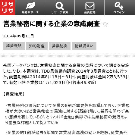
営業秘密に関する企業の意識調査
2014年09月11日
経営戦略
知的財産
営業秘密
情報漏えい
帝国データバンクは、営業秘密に関する企業の見解について調査を実施
した。なお、本調査は、TDB景気動向調査2014年8月調査とともに行っ
た。調査期間は2014年8月18日～31日、調査対象は全国2万3,533社
で、有効回答企業数は1万1,023社（回答率46.8％）
【調査結果】
・営業秘密の漏洩について企業の8割が重要性を認識しており、企業規
模が大きいほど営業秘密の漏洩に対する認識は強い。業界を問わず高
い意識を有しているが、とりわけ『金融』業界では営業秘密の漏洩をよ
り重要な課題として捉えている
・企業の約1割が過去5年間で営業秘密漏洩の疑いを経験。従業員や