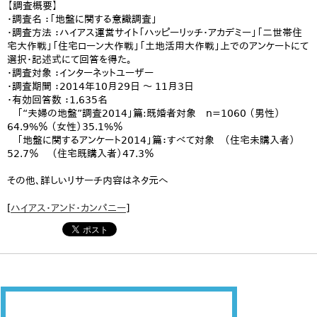
【調査概要】
・調査名 ：「地盤に関する意識調査」
・調査方法 ：ハイアス運営サイト「ハッピーリッチ・アカデミー」「二世帯住
宅大作戦」「住宅ローン大作戦」「土地活用大作戦」上でのアンケートにて
選択・記述式にて回答を得た。
・調査対象 ：インターネットユーザー
・調査期間 ：2014年10月29日 ～ 11月3日
・有効回答数 ：1,635名
「“夫婦の地盤”調査2014」篇:既婚者対象 n=1060 （男性）
64.9%％ （女性）35.1%％
「地盤に関するアンケート2014」篇：すべて対象 （住宅未購入者）
52.7％ （住宅既購入者）47.3％
その他、詳しいリサーチ内容はネタ元へ
[
ハイアス・アンド・カンパニー
]