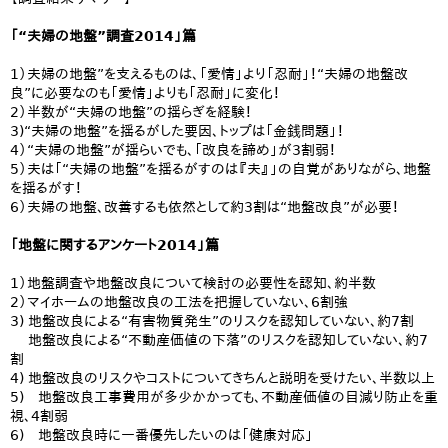
「“夫婦の地盤”調査2014」篇
1）夫婦の地盤”を支えるものは、「愛情」より「忍耐」！“夫婦の地盤改
良”に必要なのも「愛情」よりも「忍耐」に変化！
2）半数が“夫婦の地盤”の揺らぎを経験！
3)“夫婦の地盤”を揺るがした要因、トップは「金銭問題」！
4）“夫婦の地盤”が揺らいでも、「改良を諦め」が3割弱！
5）夫は「“夫婦の地盤”を揺るがすのは『夫』」の自覚がありながら、地盤
を揺るがす！
6）夫婦の地盤、改善するも依然として約3割は“地盤改良”が必要！
「地盤に関するアンケート2014」篇
1）地盤調査や地盤改良について検討の必要性を認知、約半数
2）マイホームの地盤改良の工法を把握していない、6割強
3) 地盤改良による“有害物質発生”のリスクを認知していない、約7割
地盤改良による“不動産価値の下落”のリスクを認知していない、約7
割
4) 地盤改良のリスクやコストについてきちんと説明を受けたい、半数以上
5) 地盤改良工事費用が多少かかっても、不動産価値の目減り防止を重
視、4割弱
6) 地盤改良時に一番優先したいのは「健康対応」