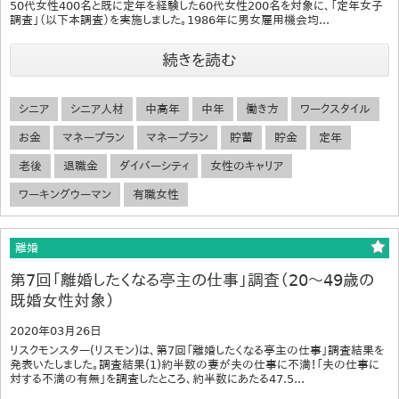
50代女性400名と既に定年を経験した60代女性200名を対象に、「定年女子
調査」（以下本調査）を実施しました。1986年に男女雇用機会均...
続きを読む
シニア
シニア人材
中高年
中年
働き方
ワークスタイル
お金
マネープラン
マネープラン
貯蓄
貯金
定年
老後
退職金
ダイバーシティ
女性のキャリア
ワーキングウーマン
有職女性
離婚
第7回「離婚したくなる亭主の仕事」調査（20～49歳の
既婚女性対象）
2020年03月26日
リスクモンスター(リスモン)は、第7回「離婚したくなる亭主の仕事」調査結果を
発表いたしました。調査結果(1)約半数の妻が夫の仕事に不満！「夫の仕事に
対する不満の有無」を調査したところ、約半数にあたる47.5...