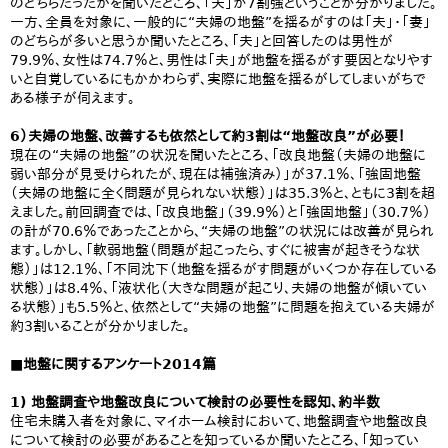
のどちらだったかを聞いたところ、「夫」が7割強ということが分かりました。
一方、全員を対象に、一般的に“夫婦の地盤”を揺るがすのは「夫」・「妻」
のどちらが多いと思うか聞いたところ、「夫」と回答したのは男性が
79.9％、女性は74.7％と、男性は「夫」が地盤を揺るがす要因となりやす
いと自覚しているにもかかわらず、実際に地盤を揺るがしてしまいがちで
ある様子が伺えます。
6）夫婦の地盤、改善するも依然として約3割は“地盤改良”が必要！
現在の“夫婦の地盤”の状況を聞いたところ、「改良地盤（夫婦の地盤に
弱い部分が見受けられたが、現在は補強済み）」が37.1％、「強固地盤
（夫婦の地盤に全く問題が見られない状態）」は35.3％と、ともに3割を超
えました。前回調査では、「改良地盤」（39.9％）と「強固地盤」（30.7％）
の計が70.6％であったことから、“夫婦の地盤”の状況には改善が見られ
ます。しかし、「軟弱地盤（問題が起こったら、すぐに被害が起きそうな状
態）」は12.1％、「不同沈下（地盤を揺るがす問題がいくつか存在している
状態）」は8.4％、「液状化（大きな問題が起こり、夫婦の地盤が傾いてい
る状態）」も5.5％と、依然として“夫婦の地盤”に問題を抱えている夫婦が
約3割いることが分かりました。
■地盤に関するアンケート2014篇
1) 地盤調査や地盤改良について検討の必要性を認知、約半数
住宅未購入者を対象に、マイホーム検討において、地盤調査や地盤改良
について検討の必要があることを知っているか聞いたところ、「知ってい