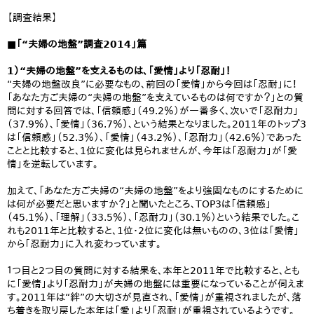
【調査結果】
■「“夫婦の地盤”調査2014」篇
1）“夫婦の地盤”を支えるものは、「愛情」より「忍耐」！
“夫婦の地盤改良”に必要なもの、前回の「愛情」から今回は「忍耐」に！
「あなた方ご夫婦の“夫婦の地盤”を支えているものは何ですか？」との質
問に対する回答では、「信頼感」（49.2％）が一番多く、次いで「忍耐力」
（37.9％）、「愛情」（36.7％）、という結果となりました。2011年のトップ3
は「信頼感」（52.3％）、「愛情」（43.2％）、「忍耐力」（42.6％）であった
ことと比較すると、1位に変化は見られませんが、今年は「忍耐力」が「愛
情」を逆転しています。
加えて、「あなた方ご夫婦の“夫婦の地盤”をより強固なものにするために
は何が必要だと思いますか？」と聞いたところ、TOP3は「信頼感」
（45.1％）、「理解」（33.5％）、「忍耐力」（30.1％）という結果でした。こ
れも2011年と比較すると、1位・2位に変化は無いものの、3位は「愛情」
から「忍耐力」に入れ変わっています。
１つ目と2つ目の質問に対する結果を、本年と2011年で比較すると、とも
に「愛情」より「忍耐力」が夫婦の地盤には重要になっていることが伺えま
す。2011年は“絆”の大切さが見直され、「愛情」が重視されましたが、落
ち着きを取り戻した本年は「愛」より「忍耐」が重視されているようです。