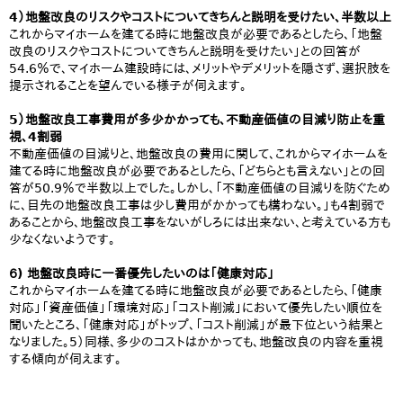
4）地盤改良のリスクやコストについてきちんと説明を受けたい、半数以上
これからマイホームを建てる時に地盤改良が必要であるとしたら、「地盤
改良のリスクやコストについてきちんと説明を受けたい」との回答が
54.6％で、マイホーム建設時には、メリットやデメリットを隠さず、選択肢を
提示されることを望んでいる様子が伺えます。
5）地盤改良工事費用が多少かかっても、不動産価値の目減り防止を重
視、4割弱
不動産価値の目減りと、地盤改良の費用に関して、これからマイホームを
建てる時に地盤改良が必要であるとしたら、「どちらとも言えない」との回
答が50.9％で半数以上でした。しかし、「不動産価値の目減りを防ぐため
に、目先の地盤改良工事は少し費用がかかっても構わない。」も4割弱で
あることから、地盤改良工事をないがしろには出来ない、と考えている方も
少なくないようです。
６) 地盤改良時に一番優先したいのは「健康対応」
これからマイホームを建てる時に地盤改良が必要であるとしたら、「健康
対応」「資産価値」「環境対応」「コスト削減」において優先したい順位を
聞いたところ、「健康対応」がトップ、「コスト削減」が最下位という結果と
なりました。5）同様、多少のコストはかかっても、地盤改良の内容を重視
する傾向が伺えます。