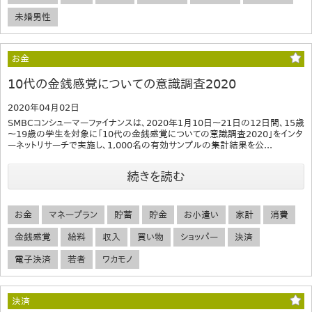
未婚男性
お金
10代の金銭感覚についての意識調査2020
2020年04月02日
SMBCコンシューマーファイナンスは、2020年1月10日～21日の12日間、15歳
～19歳の学生を対象に「10代の金銭感覚についての意識調査2020」をインタ
ーネットリサーチで実施し、1,000名の有効サンプルの集計結果を公...
続きを読む
お金
マネープラン
貯蓄
貯金
お小遣い
家計
消費
金銭感覚
給料
収入
買い物
ショッパー
決済
電子決済
若者
ワカモノ
決済