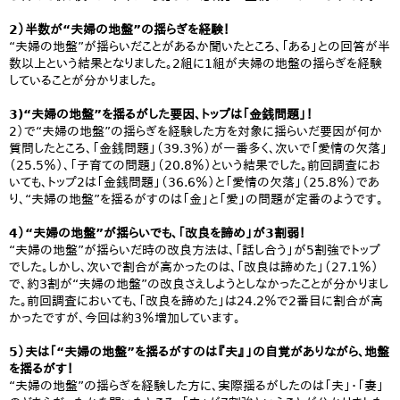
2）半数が“夫婦の地盤”の揺らぎを経験！
“夫婦の地盤”が揺らいだことがあるか聞いたところ、「ある」との回答が半
数以上という結果となりました。2組に1組が夫婦の地盤の揺らぎを経験
していることが分かりました。
3)“夫婦の地盤”を揺るがした要因、トップは「金銭問題」！
2）で“夫婦の地盤”の揺らぎを経験した方を対象に揺らいだ要因が何か
質問したところ、「金銭問題」（39.3％）が一番多く、次いで「愛情の欠落」
（25.5％）、「子育ての問題」（20.8％）という結果でした。前回調査にお
いても、トップ2は「金銭問題」（36.6％）と「愛情の欠落」（25.8％）であ
り、“夫婦の地盤”を揺るがすのは「金」と「愛」の問題が定番のようです。
4）“夫婦の地盤”が揺らいでも、「改良を諦め」が3割弱！
“夫婦の地盤”が揺らいだ時の改良方法は、「話し合う」が5割強でトップ
でした。しかし、次いで割合が高かったのは、「改良は諦めた」（27.1％）
で、約3割が“夫婦の地盤”の改良さえしようとしなかったことが分かりまし
た。前回調査においても、「改良を諦めた」は24.2％で2番目に割合が高
かったですが、今回は約3％増加しています。
5）夫は「“夫婦の地盤”を揺るがすのは『夫』」の自覚がありながら、地盤
を揺るがす！
“夫婦の地盤”の揺らぎを経験した方に、実際揺るがしたのは「夫」・「妻」