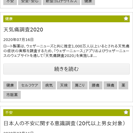
不安
安全・安心
新型コロナウイルス
健康
健康
天気痛調査2020
2020年07月16日
ロート製薬は、ウェザーニューズと共に推定1,000万人以上いるとされる天気痛
の症状の実態を調査するため、「ウェザーニュース」アプリおよびウェザーニュー
スのウェブサイトを通して「天気痛調査2020」を実施しま...
続きを読む
健康
セルフケア
病気
天候
肩こり
腰痛
頭痛
薬
市販薬
不安
日本人の不安に関する意識調査（20代以上男女対象）