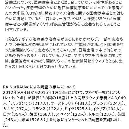
治療法について、医療従事者とよく話し合っていない可能性があること
がわかった。疾患管理のために現在医療従事者にかかっている患者さ
んの大多数（83%）が、関節リウマチ治療に関する医療従事者との話し
合いに満足していると回答した。一方で、やはり大多数（85%）が医療
従事者との関係がよくなれば疾患管理がさらに改善されるであろうと
回答している。
・現在さまざまな治療薬や治療法があるにもかかわらず、一部の患者さ
んでは最適な疾患管理が行われていない可能性がある。今回調査を行
った全関節リウマチ患者さんのうち47%が、日常生活の中で何らかの
活動をあきらめたと回答している。さらに、関節リウマチ治療薬に関して
は、全回答者の42%が、関節リウマチの治療は関節リウマチとともに生
きるのと同じくらい困難であると考えている。
RA NarRAtiveによる調査の手法について
2012年9月4日から2015年1月13日にかけて、ファイザー社に代わり
Harris Poll社が世界13カ国の18歳以上の関節リウマチ患者さん3,649
人 ［アルゼンチン（217人）、オーストラリア（481人）、ブラジル（324人）、
カナダ（237人）、フランス（122人）、ドイツ（525人）、イタリア（204人）、
日本（354人）、韓国（168人）、スペイン（122人）、トルコ（123人）、英国
（246人）、米国（526人）］ を対象にインターネットで調査を実施しまし
た。