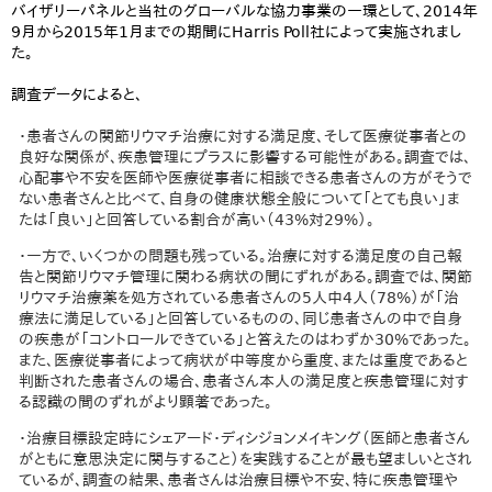
バイザリーパネルと当社のグローバルな協力事業の一環として、2014年
9月から2015年1月までの期間にHarris Poll社によって実施されまし
た。
調査データによると、
・患者さんの関節リウマチ治療に対する満足度、そして医療従事者との
良好な関係が、疾患管理にプラスに影響する可能性がある。調査では、
心配事や不安を医師や医療従事者に相談できる患者さんの方がそうで
ない患者さんと比べて、自身の健康状態全般について「とても良い」ま
たは「良い」と回答している割合が高い（43%対29%）。
・一方で、いくつかの問題も残っている。治療に対する満足度の自己報
告と関節リウマチ管理に関わる病状の間にずれがある。調査では、関節
リウマチ治療薬を処方されている患者さんの5人中4人（78%）が「治
療法に満足している」と回答しているものの、同じ患者さんの中で自身
の疾患が「コントロールできている」と答えたのはわずか30%であった。
また、医療従事者によって病状が中等度から重度、または重度であると
判断された患者さんの場合、患者さん本人の満足度と疾患管理に対す
る認識の間のずれがより顕著であった。
・治療目標設定時にシェアード・ディシジョンメイキング（医師と患者さん
がともに意思決定に関与すること）を実践することが最も望ましいとされ
ているが、調査の結果、患者さんは治療目標や不安、特に疾患管理や