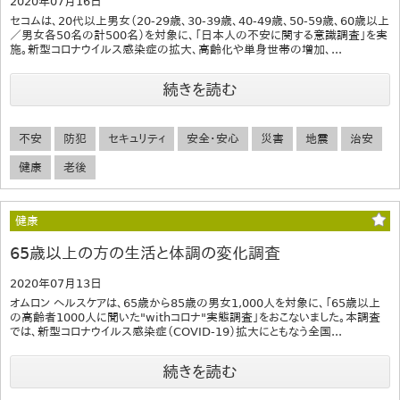
2020年07月16日
セコムは、20代以上男女（20-29歳、30-39歳、40-49歳、50-59歳、60歳以上
／男女各50名の計500名）を対象に、「日本人の不安に関する意識調査」を実
施。新型コロナウイルス感染症の拡大、高齢化や単身世帯の増加、...
続きを読む
不安
防犯
セキュリティ
安全・安心
災害
地震
治安
健康
老後
健康
65歳以上の方の生活と体調の変化調査
2020年07月13日
オムロン ヘルスケアは、65歳から85歳の男女1,000人を対象に、「65歳以上
の高齢者1000人に聞いた"withコロナ"実態調査」をおこないました。本調査
では、新型コロナウイルス感染症（COVID-19）拡大にともなう全国...
続きを読む