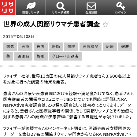
世界の成人関節リウマチ患者調査
2015年06月08日
病気
医療
患者
医師
病院
医療機関
治療
健康
薬
医薬品
製薬
グローバル調査
ファイザー社は、世界13カ国の成人関節リウマチ患者さん3,600名以上
を対象に行った調査の結果を発表。
患者さんの治療や疾患管理における経験や満足度だけでなく、患者さんと
医療従事者の関係やコミュニケーションについても同時に評価したRA
NarRAtive患者調査は、この種の調査としては初めてとなります。データ
によると、患者さんと医療従事者の関係、そして関節リウマチとその治療に
対する患者さんの認識が疾患管理に影響する可能性が示唆されました。
ファイザーが後援するこのインターネット調査は、医師や患者支援団体の
リーダーを含む27名の関節リウマチ専門家からなるRA NarRAtiveアド