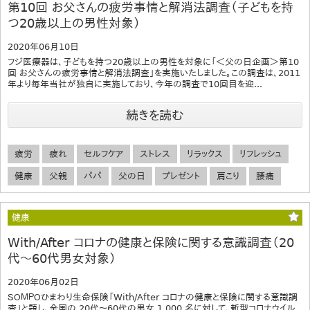
第10回 お父さんの疲労事情と解消法調査（子どもを持
つ20歳以上の男性対象）
2020年06月10日
フジ医療器は、子どもを持つ20歳以上の男性を対象に「＜父の日企画＞第10
回 お父さんの疲労事情と解消法調査」を実施いたしました。この調査は、2011
年より毎年当社が独自に実施しており、今年の調査で10回目を迎...
続きを読む
疲労
疲れ
セルフケア
ストレス
リラックス
リフレッシュ
健康
父親
パパ
父の日
プレゼント
肩こり
腰痛
健康
With/After コロナの健康と保険に関する意識調査（20
代～60代男女対象）
2020年06月02日
ＳＯＭＰＯひまわり生命保険「With/After コロナの健康と保険に関する意識調
査」と題し、全国の 20代～60代の男女 1,000 名に対して、新型コロナウイル