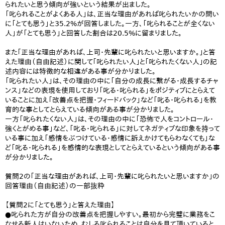
られたいと思う傾向が強いという結果が出ました。
「叱られることがよくある人」は、正当な理由があれば叱られたいかの問い
に「とても思う」と35.2%が回答しました。一方、「叱られることが全くない
人」が「とても思う」と回答した割合は20.5%に留まりました。
また｢正当な理由があれば、上司・先輩に叱られたいと思いますか。｣と答
えた理由（自由記述）に関して｢叱られたい人｣と｢叱られたくない人｣の記
述内容には特徴的な相違がある事が分かりました。
「叱られたい人」は、その理由の中に「自分の成長に繋がる・成長するチャ
ンス」などの表現を使用しており「叱る・叱られる」をポジティブにとらえて
いることに加え「改善点を把握・フィードバック」など「叱る・叱られる」を教
育的な事としてとらえている傾向がある事が分かりました。
一方「叱られたくない人」は、その理由の中に「恐怖で人をコントロール・
強くとがめる事」など、「叱る・叱られる」に対してネガティブな印象を持って
いる事に加え「感情をぶつけている・感情に訴えかけてもらわなくても」な
ど「叱る・叱られる」を感情的な表現としてとらえているという傾向がある事
が分かりました。
質問2の｢正当な理由があれば、上司・先輩に叱られたいと思いますか｣の
回答理由（自由記述）の一部抜粋
【質問2に「とても思う」と答えた理由】
●叱られた方が自分の改善点を把握しやすい。最初から完璧に業務をこ
なせる新人はいないため、むしろ叱られることは自分を見て頂いていると