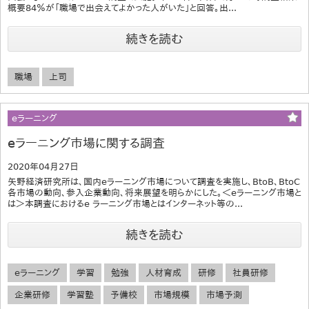
概要84％が「職場で出会えてよかった人がいた」と回答。出...
続きを読む
職場
上司
eラーニング
eラーニング市場に関する調査
2020年04月27日
矢野経済研究所は、国内eラーニング市場について調査を実施し、BtoB、BtoC
各市場の動向、参入企業動向、将来展望を明らかにした。＜eラーニング市場と
は＞本調査におけるe ラーニング市場とはインターネット等の...
続きを読む
eラーニング
学習
勉強
人材育成
研修
社員研修
企業研修
学習塾
予備校
市場規模
市場予測