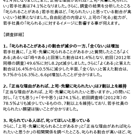
41.4％となりました。また、正当な理由があれば「上司・先輩に叱られた
い」若手社員は74.1％となりました。さらに、調査の結果を分析したところ
「叱られることがある」若手社員ほど、「叱られたい」と思っている割合が高
いという結果となりました。自由記述の内容より、上司の「叱る」能力が、
若手社員の「叱られる」に対するイメージに影響する事が伺えます。
【調査詳細】
1. 「叱られることがある」の割合が減少の一方、｢全くない｣は増加
若手社員に、｢上司・先輩に叱られることがあるか｣と質問したところ｢よく
ある｣あるいは｢時々ある｣と回答した割合は41.4％となり、前回（2012年
同様の調査）49.6％に対し8.2pt減少しました。さらに｢よくある｣と答えた
割合は16.4％から10.5％に減少した半面、｢全くない｣と答えた割合は、
9.7％から16.3％と、6.6pt増加したことが分かりました。
2. ｢正当な理由があれば、上司・先輩に叱られたい｣は7割以上を維持
｢正当な理由があれば、上司・先輩に叱られたいと思いますか。｣の問いに
対し、「とても思う」＋「やや思う」は74.1％と、前回調査時（2012年）の
78.5％よりも減少しているものの、7割以上を維持しており、若手社員の
叱られたい願望は強いことが分かりました。
3. 叱られている人ほど、叱ってほしいと思っている
さらに、｢上司・先輩に叱られることがあるか｣と｢正当な理由があれば叱ら
れたいと思うか｣の相関関係を調べたところ、叱られる割合が高いほど、叱