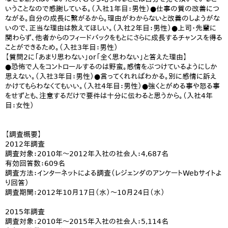
いうことなので感謝している。（入社1年目：男性）●仕事の質の改善につ
ながる。自分の成長に繋がるから。理由がわからないと改善のしようがな
いので、正当な理由は教えてほしい。（入社2年目：男性）●上司・先輩に
関わらず、他者からのフィードバックをもとにさらに成長するチャンスを得る
ことができるため。（入社3年目：男性）
【質問2に「あまり思わない」or「全く思わない」と答えた理由】
●恐怖で人をコントロールするのは野蛮。感情をぶつけているようにしか
思えない。（入社3年目：男性）●言ってくれればわかる。別に感情に訴え
かけてもらわなくてもいい。（入社4年目：男性）●強くとがめる事や怒る事
をせずとも、注意するだけで要件は十分に伝わると思うから。（入社4年
目：女性）
【調査概要】
2012年調査
調査対象：2010年～2012年入社の社会人：4,687名
有効回答数：609名
調査方法：インターネットによる調査（レジェンダのアンケートWebサイトよ
り回答）
調査期間：2012年10月17日（水）～10月24日（水）
2015年調査
調査対象：2010年～2015年入社の社会人：5,114名