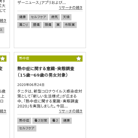
関す
ザーニュース」アプリおよび...
拡大
リサーチの続き
じて
健康
セルフケア
病気
天候
続き
肩こり
腰痛
頭痛
薬
市販薬
ス
熱中症
変
熱中症に関する意識・実態調査
（15歳－69歳の男女対象）
2020年06月24日
5歳
タニタは、新型コロナウイルス感染症対
以上
策として「新しい生活様式」が広まる
コロ
中、「熱中症に関する意識・実態調査
2020」を実施しました。今回...
続き
リサーチの続き
熱中症
暑さ対策
暑さ
健康
セルフケア