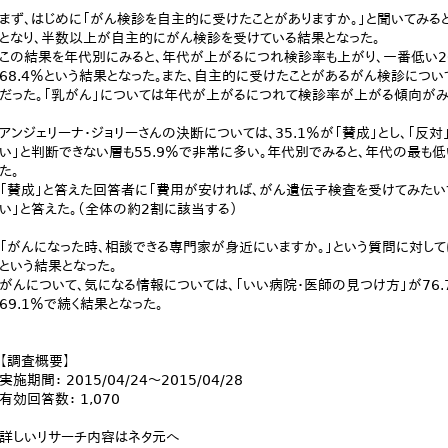
まず、はじめに「がん検診を自主的に受けたことがありますか。」と聞いてみると、
となり、半数以上が自主的にがん検診を受けている結果となった。
この結果を年代別にみると、年代が上がるにつれ検診率も上がり、一番低い20
68.4％という結果となった。また、自主的に受けたことがあるがん検診について
だった。「乳がん」については年代が上がるにつれて検診率が上がる傾向がみ
アンジェリーナ・ジョリーさんの決断については、35.1％が「賛成」とし、「反対
い」と判断できない層も55.9％で非常に多い。年代別でみると、年代の最も低い
た。
「賛成」と答えた回答者に「費用が安ければ、がん遺伝子検査を受けてみたいです
い」と答えた。（全体の約2割に該当する）
「がんになった時、相談できる専門家が身近にいますか。」という質問に対しては
という結果となった。
がんについて、気になる情報については、「いい病院・医師の見つけ方」が76.
69.1％で続く結果となった。
【調査概要】
実施期間： 2015/04/24～2015/04/28
有効回答数： 1,070
詳しいリサーチ内容はネタ元へ