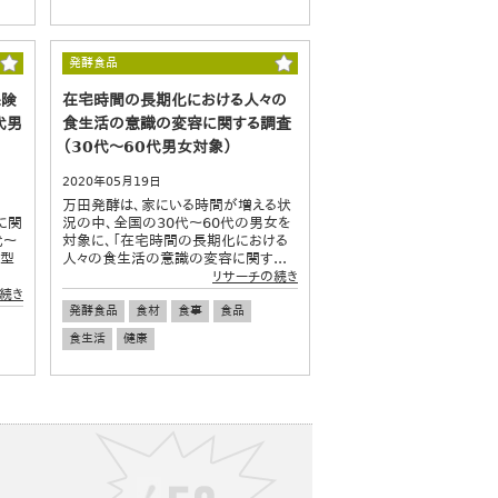
発酵食品
保険
在宅時間の長期化における人々の
代男
食生活の意識の変容に関する調査
（30代～60代男女対象）
2020年05月19日
万田発酵は、家にいる時間が増える状
険に関
況の中、全国の30代～60代の男女を
代～
対象に、「在宅時間の長期化における
新型
人々の食生活の意識の変容に関す...
リサーチの続き
続き
発酵食品
食材
食事
食品
食生活
健康