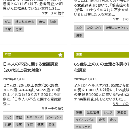
セコムは、第9回「日本人の不安に
患者さん111名（以下、患者調査）と卵
る意識調査」において、「感染症の
巣がんに罹患していない女性1,31...
（新型コロナウイルス）」に不安を感
リサーチの続き
いると回答した人を対象...
リサーチの
がん
婦人科系疾患
病気
健康
不安
安全・安心
新型コロナウイル
医療
患者
健康
不安
健康
日本人の不安に関する意識調査
65歳以上の方の生活と体調の
（20代以上男女対象）
化調査
2020年07月16日
2020年07月13日
セコムは、20代以上男女（20-29歳、
オムロン ヘルスケアは、65歳から8
30-39歳、40-49歳、50-59歳、60歳
の男女1,000人を対象に、「65歳
以上／男女各50名の計500名）を対
の高齢者1000人に聞いた"with
象に、「日本人の不安に関する意識調
ナ"実態調査」をおこないました。...
査...
リサーチの
リサーチの続き
健康
生活習慣
シニア
高齢者
不安
防犯
セキュリティ
安全・安心
ライフスタイル
疲労
疲れ
災害
地震
治安
健康
老後
セルフケア