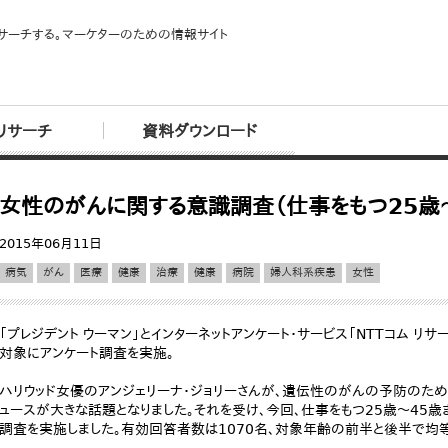
サーチする。マーケターのための情報サイト
リサーチ
資料ダウンロード
女性のがんに関する意識調査（仕事をもつ25歳
2015年06月11日
病気
がん
医療
健康
治療
健康
病院
婦人科系疾患
女性
「プレジデント ウーマン」とインターネットアンケート・サービス「NTTコム リサ
対象にアンケート調査を実施。
ハリウッド女優のアンジェリーナ・ジョリーさんが、遺伝性のがんの予防のた
ュースが大きな話題となりました。それを受け、今回、仕事をもつ25歳～45
調査を実施しました。有効回答者数は1070名、対象年齢の前半と後半で均