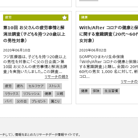
疲労
健康
第10回 お父さんの疲労事情と解
With/After コロナの健康と
消法調査（子どもを持つ20歳以上
に関する意識調査（20代～60
の男性対象）
女対象）
2020年06月10日
2020年06月02日
フジ医療器は、子どもを持つ20歳以上
ＳＯＭＰＯひまわり生命保険
の男性を対象に「＜父の日企画＞第
「With/After コロナの健康と保
10回 お父さんの疲労事情と解消法調
する意識調査」と題し、全国の 20
査」を実施いたしました。この調査...
60代の男女 1,000 名に対して、
コロ...
リサーチの続き
リサーチの
疲労
疲れ
セルフケア
ストレス
健康
保険
生活習慣
リラックス
リフレッシュ
健康
父親
パパ
父の日
プレゼント
肩こり
腰痛
ーチして）、情報をまとめたリサーチデータ情報サイトです。