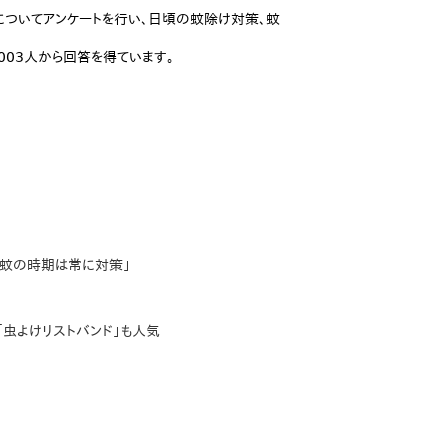
」についてアンケートを行い、日頃の蚊除け対策、蚊
,003人から回答を得ています。
」
「蚊の時期は常に対策」
虫よけリストバンド」も人気