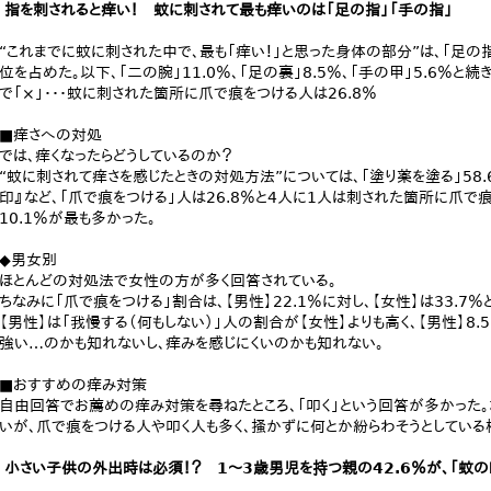
指を刺されると痒い！ 蚊に刺されて最も痒いのは「足の指」「手の指」
“これまでに蚊に刺された中で、最も「痒い！」と思った身体の部分”は、「足の指」
位を占めた。以下、「二の腕」11.0％、「足の裏」8.5％、「手の甲」5.6％と
で「×」・・・蚊に刺された箇所に爪で痕をつける人は26.8％
■痒さへの対処
では、痒くなったらどうしているのか？
“蚊に刺されて痒さを感じたときの対処方法”については、「塗り薬を塗る」58.6
印』など、「爪で痕をつける」人は26.8％と4人に1人は刺された箇所に爪で
10.1％が最も多かった。
◆男女別
ほとんどの対処法で女性の方が多く回答されている。
ちなみに「爪で痕をつける」割合は、【男性】22.1％に対し、【女性】は33.7％
【男性】は「我慢する（何もしない）」人の割合が【女性】よりも高く、【男性】8.
強い…のかも知れないし、痒みを感じにくいのかも知れない。
■おすすめの痒み対策
自由回答でお薦めの痒み対策を尋ねたところ、「叩く」という回答が多かった。ま
いが、爪で痕をつける人や叩く人も多く、掻かずに何とか紛らわそうとしている
小さい子供の外出時は必須！？ 1～3歳男児を持つ親の42.6％が、「蚊