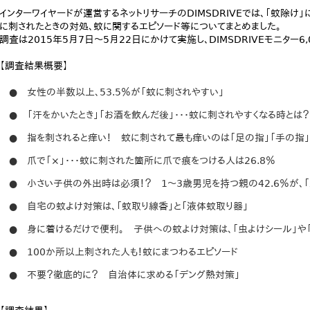
インターワイヤードが運営するネットリサーチのDIMSDRIVEでは、「蚊除け
に刺されたときの対処、蚊に関するエピソード等についてまとめました。
調査は2015年5月7日～5月22日にかけて実施し、DIMSDRIVEモニター6
【調査結果概要】
● 女性の半数以上、53.5％が「蚊に刺されやすい」
● 「汗をかいたとき」「お酒を飲んだ後」・・・蚊に刺されやすくなる時とは？
● 指を刺されると痒い！ 蚊に刺されて最も痒いのは「足の指」「手の指
● 爪で「×」・・・蚊に刺された箇所に爪で痕をつける人は26.8％
● 小さい子供の外出時は必須！？ 1～3歳男児を持つ親の42.6％が、
● 自宅の蚊よけ対策は、「蚊取り線香」と「液体蚊取り器」
● 身に着けるだけで便利。 子供への蚊よけ対策は、「虫よけシール」や「
● 100か所以上刺された人も！蚊にまつわるエピソード
● 不要？徹底的に？ 自治体に求める「デング熱対策」