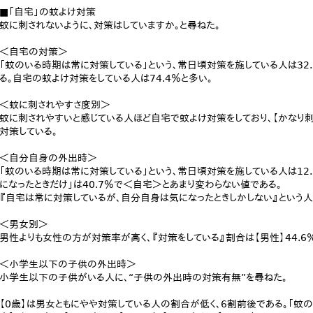
■「自宅」の蚊よけ対策
蚊に刺されないように、対策はしていますか。と尋ねた。
＜自宅の対策＞
「蚊のいる時期は常に対策している」という、常日頃対策を施している人は32.3
る。自宅の蚊よけ対策をしている人は74.4％と多い。
＜蚊に刺されやすさ度別＞
蚊に刺されやすいと感じている人ほど自宅で蚊よけ対策をしており、【かなり
対策している。
＜自分自身の外出時＞
「蚊のいる時期は常に対策している」という、常日頃対策を施している人は12.
になったときだけ」は40.7％で＜自宅＞とあまり変わらない値である。
『自宅は常に対策しているが、自分自身は気になったときしかしない』という人
＜男女別＞
男性よりも女性の方が対策率が高く、『対策をしている』割合は【男性】44.6％に
＜小学生以下の子供の外出時＞
小学生以下の子供がいる人に、“子供の外出時の対策有無”を尋ねた。
【0歳】は男女ともにやや対策している人の割合が低く、6割前後である。「蚊の