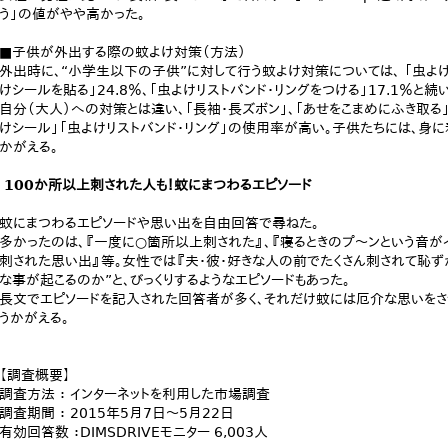
う」の値がやや高かった。
■子供が外出する際の蚊よけ対策（方法）
外出時に、“小学生以下の子供”に対して行う蚊よけ対策については、 「虫よけ
けシールを貼る」24.8％、「虫よけリストバンド・リングをつける」17.1％と続
自分（大人）への対策とは違い、「長袖・長ズボン」、「あせをこまめにふき取る
けシール」「虫よけリストバンド・リング」の使用率が高い。子供たちには、身に
かがえる。
100か所以上刺された人も！蚊にまつわるエピソード
蚊にまつわるエピソードや思い出を自由回答で尋ねた。
多かったのは、『一度に○箇所以上刺された』、『寝るときのプ～ンという音が
刺された思い出』等。女性では『夫・彼・好きな人の前でたくさん刺されて恥ず
な事が起こるのか”と、びっくりするようなエピソードもあった。
長文でエピソードを記入された回答者が多く、それだけ蚊には厄介な思いをさ
うかがえる。
【調査概要】
調査方法 ： インターネットを利用した市場調査
調査期間 ： 2015年5月7日～5月22日
有効回答数 ：DIMSDRIVEモニター 6,003人