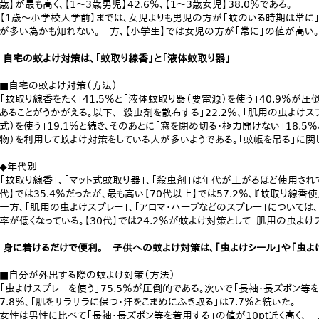
歳】が最も高く、【1～3歳男児】42.6％、【1～3歳女児】38.0％である。
【1歳～小学校入学前】までは、女児よりも男児の方が「蚊のいる時期は常に
が多い為かも知れない。一方、【小学生】では女児の方が「常に」の値が高い。
自宅の蚊よけ対策は、「蚊取り線香」と「液体蚊取り器」
■自宅の蚊よけ対策（方法）
「蚊取り線香をたく」41.5％と「液体蚊取り器（要電源）を使う」40.9％
あることがうかがえる。以下、「殺虫剤を散布する」22.2％、「肌用の虫よけスプ
式）を使う」19.1％と続き、そのあとに「窓を閉め切る・極力開けない」18.
物）を利用して蚊よけ対策をしている人が多いようである。「蚊帳を吊る」に関し
◆年代別
「蚊取り線香」、「マット式蚊取り器」、「殺虫剤」は年代が上がるほど使用され
代】では35.4％だったが、最も高い【70代以上】では57.2％、『蚊取り線香
一方、「肌用の虫よけスプレー」、「アロマ・ハーブなどのスプレー」については
率が低くなっている。【30代】では24.2％が蚊よけ対策として「肌用の虫よけ
身に着けるだけで便利。 子供への蚊よけ対策は、「虫よけシール」や「虫よ
■自分が外出する際の蚊よけ対策（方法）
「虫よけスプレーを使う」75.5％が圧倒的である。次いで「長袖・長ズボン等を
7.8％、「肌をサラサラに保つ・汗をこまめにふき取る」は7.7％と続いた。
女性は男性に比べて「長袖・長ズボン等を着用する」の値が10pt近く高く、