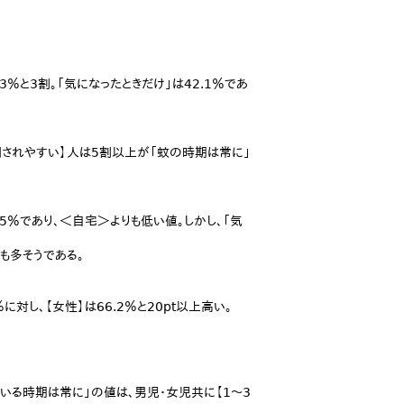
％と3割。「気になったときだけ」は42.1％であ
刺されやすい】人は5割以上が「蚊の時期は常に」
5％であり、＜自宅＞よりも低い値。しかし、「気
も多そうである。
対し、【女性】は66.2％と20pt以上高い。
いる時期は常に」の値は、男児・女児共に【1～3