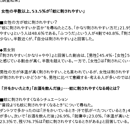
【調査結果】
女性の半数以上、53.5％が「蚊に刺されやすい」
■女性の方が蚊に刺されやすい？
“蚊に刺されやすいか否か”を尋ねたところ、「かなり刺されやすい方だ」21.9％
やすい』という人は48.6％である。「ふつうだ」という人が4割で40.8％、『刺
少ない。半数近くが、『自分は刺されやすい』と回答した。
◆男女別
『刺されやすい（かなり+やや）』と回答した割合は、【男性】45.4％・【女性】
と感じている割合が高く、半数を超えている。一方で、【女性】は『刺されにくい
男性の方が体温が高く刺されやすい、とも言われているが、女性は刺されやす
が刺されやすいかどうか”を、男性に比べて意識する・考える人が多いのでは
「汗をかいたとき」「お酒を飲んだ後」・・・蚊に刺されやすくなる時とは？
■蚊に刺されやすくなるシチュエーション
“普段よりも蚊に刺されやすくなるとき”について尋ねた。
ダントツで多かったのは「汗をかいているとき・汗で肌がべたついているとき」4
が多い。次いで「お酒を飲んだ後」26.9％、「就寝中」23.0％、「体温が高いと
23.3％で、残り76.7％は『蚊に刺されやすくなるときがある』と回答している。