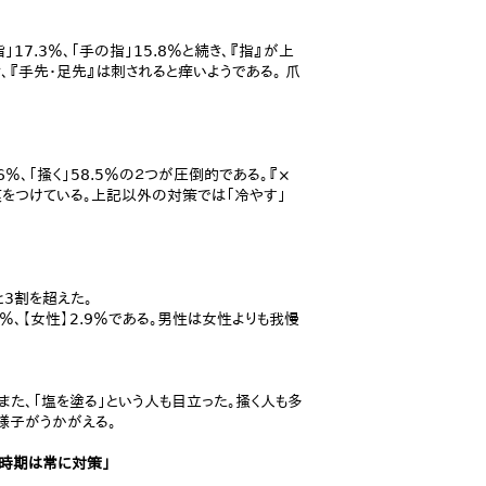
17.3％、「手の指」15.8％と続き、『指』が上
続き、『手先・足先』は刺されると痒いようである。 爪
％、「掻く」58.5％の２つが圧倒的である。『×
痕をつけている。上記以外の対策では「冷やす」
と3割を超えた。
5％、【女性】2.9％である。男性は女性よりも我慢
た、「塩を塗る」という人も目立った。掻く人も多
様子がうかがえる。
の時期は常に対策」