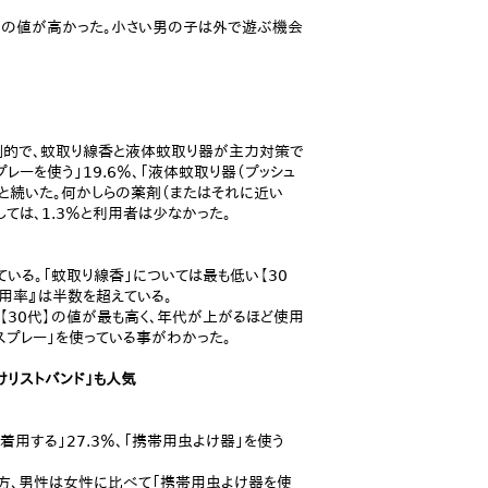
」の値が高かった。小さい男の子は外で遊ぶ機会
が圧倒的で、蚊取り線香と液体蚊取り器が主力対策で
レーを使う」19.6％、「液体蚊取り器（プッシュ
5％と続いた。何かしらの薬剤（またはそれに近い
ては、1.3％と利用者は少なかった。
ている。「蚊取り線香」については最も低い【30
使用率』は半数を超えている。
、【30代】の値が最も高く、年代が上がるほど使用
スプレー」を使っている事がわかった。
けリストバンド」も人気
着用する」27.3％、「携帯用虫よけ器」を使う
一方、男性は女性に比べて「携帯用虫よけ器を使