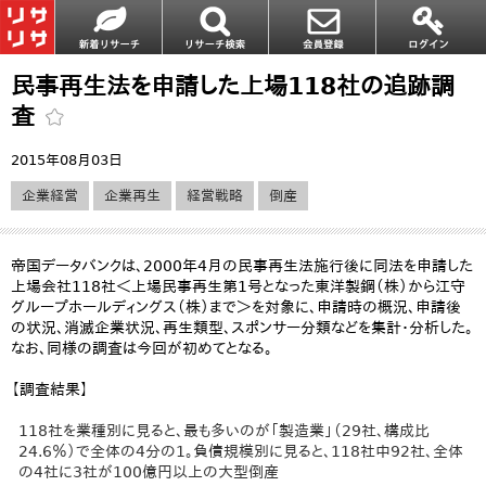
民事再生法を申請した上場118社の追跡調
査
2015年08月03日
企業経営
企業再生
経営戦略
倒産
帝国データバンクは、2000年4月の民事再生法施行後に同法を申請した
上場会社118社＜上場民事再生第1号となった東洋製鋼（株）から江守
グループホールディングス（株）まで＞を対象に、申請時の概況、申請後
の状況、消滅企業状況、再生類型、スポンサー分類などを集計・分析した。
なお、同様の調査は今回が初めてとなる。
【調査結果】
118社を業種別に見ると、最も多いのが「製造業」（29社、構成比
24.6％）で全体の4分の1。負債規模別に見ると、118社中92社、全体
の4社に3社が100億円以上の大型倒産