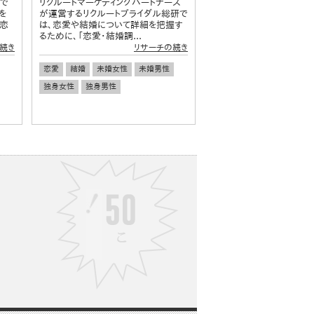
社で
リクルートマーケティングパートナーズ
を
が運営するリクルートブライダル総研で
、恋
は、恋愛や結婚について詳細を把握す
るために、「恋愛・結婚調...
続き
リサーチの続き
恋愛
結婚
未婚女性
未婚男性
独身女性
独身男性