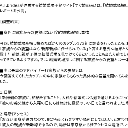
A.T.bridesが運営する結婚式場予約サイト『すぐ婚navi』は、「結婚式
レポートを公開。
【調査結果】
■意外に家族からの要望はない!？結婚式場探し事情
今回、結婚式場を探し始めたばかりのカップル173組に調査を行ったところ
「家族からの要望はなく、新郎新婦に任せられている」と答える意外な結果とな
数十年前は、親が子供の結婚式場を見つけてくるといったことも当たり前で
ってきているようですね。では、結婚式場探しに関する家族からの要望とは一体
■実は最高のアドバイザー！?家族からの要望とは
今回答えてくれたカップルの中に家族からもらった具体的な要望を聞いてみまし
した。
1:日柄
「新婦側の家族に、結納をすることと、入籍や結婚式は仏滅を避けるように！っ
「彼のお義父様から入籍の日にちは絶対に縁起のいい日でと言われました。私
2:場所(アクセス)
「お互い出身が遠方なので、駅から近く行きやすい場所にしてほしい、と言われ
「彼女の親族が新幹線で来るので、場所は東京駅から好アクセスな場所で、バ