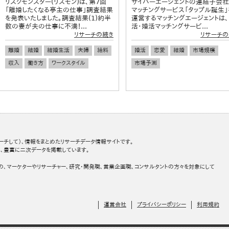
リスクモンスター(リスモン)は、第7回
サイバーエージェントの連結子会
「離婚したくなる亭主の仕事」調査結果
マッチングサービス「タップル誕生」
を発表いたしました。調査結果(1)約半
運営するマッチングエージェントは
数の妻が夫の仕事に不満！...
活・婚活マッチングサービ...
リサーチの続き
リサーチの
離婚
結婚
結婚生活
夫婦
給料
婚活
恋愛
結婚
市場規模
収入
働き方
ワークスタイル
市場予測
ーチして）、情報をまとめたリサーチデータ情報サイトです。
、豊富に二次データを掲載しています。
の、マーケターやリサーチャー、研究・開発職、営業企画職、コンサルタントの方々を対象にして
運営会社
プライバシーポリシー
利用規約