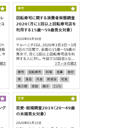
寿司
トレ
回転寿司に関する消費者実態調査
せユ
2020（月に1回以上回転寿司店を
利用する15歳～59歳男女対象）
2020年03月30日
フト
マルハニチロは、2020年3月3日～3月
信販
9日の7日間で、全国の15歳～59歳の
、今
男女で、月に1回以上回転寿司店を利
用する人に対し、今回で10回目とな...
続き
リサーチの続き
寿司
回転寿司
料理
食事
食材
魚
食品
外食
飲食店
和食
魚介類
家族
親子
こども
子ども
訪日外国人
デート
恋愛
恋愛
ング
恋愛・結婚調査2019（20～49歳
の未婚男女対象）
2020年01月15日