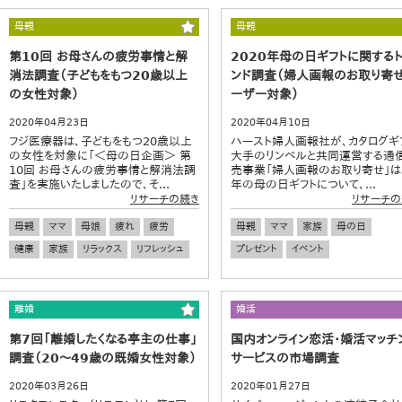
母親
母親
第10回 お母さんの疲労事情と解
2020年母の日ギフトに関する
消法調査（子どもをもつ20歳以上
ンド調査（婦人画報のお取り寄
の女性対象）
ーザー対象）
2020年04月23日
2020年04月10日
フジ医療器は、子どもをもつ20歳以上
ハースト婦人画報社が、カタログギ
の女性を対象に「＜母の日企画＞ 第
大手のリンベルと共同運営する通
10回 お母さんの疲労事情と解消法調
売事業「婦人画報のお取り寄せ」は
査」を実施いたしましたので、そ...
年の母の日ギフトについて、...
リサーチの続き
リサーチの
母親
ママ
母娘
疲れ
疲労
母親
ママ
家族
母の日
健康
家族
リラックス
リフレッシュ
プレゼント
イベント
離婚
婚活
第7回「離婚したくなる亭主の仕事」
国内オンライン恋活・婚活マッチ
調査（20～49歳の既婚女性対象）
サービスの市場調査
2020年03月26日
2020年01月27日