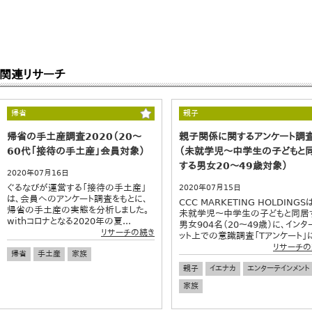
関連リサーチ
帰省
親子
帰省の手土産調査2020（20～
親子関係に関するアンケート調
60代「接待の手土産」会員対象）
（未就学児～中学生の子どもと
する男女20～49歳対象）
2020年07月16日
ぐるなびが運営する「接待の手土産」
2020年07月15日
は、会員へのアンケート調査をもとに、
CCC MARKETING HOLDINGS
帰省の手土産の実態を分析しました。
未就学児～中学生の子どもと同居
withコロナとなる2020年の夏...
男女904名（20～49歳）に、インタ
リサーチの続き
ット上での意識調査「Tアンケート」に.
リサーチの
帰省
手土産
家族
親子
イエナカ
エンターテインメント
家族