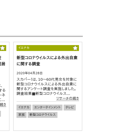
イエナカ
査
新型コロナウイルスによる外出自粛
同居
に関する調査
2020年04月28日
スカパー！は、10～60代男女を対象に
新型コロナウイルスによる外出自粛に
は、
関するアンケート調査を実施しました。
する
調査結果■新型コロナウイルス...
ーネ
リサーチの続き
..
続き
イエナカ
エンターテインメント
テレビ
家族
新型コロナウイルス