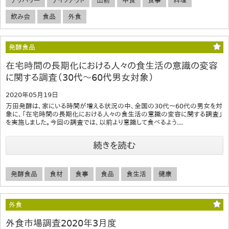
デリバリー
テイクアウト
出前
中食
食事
料理
飲み会
食品
外食
発酵食品
在宅時間の長期化における人々の食生活の意識の変容
に関する調査（30代～60代男女対象）
2020年05月19日
万田発酵は、家にいる時間が増える状況の中、全国の30代～60代の男女を対
象に、「在宅時間の長期化における人々の食生活の意識の変容に関する調査」
を実施しました。今回の調査では、以前より意識して食べるよう...
続きを読む
発酵食品
食材
食事
食品
食生活
健康
外食
外食市場調査2020年3月度