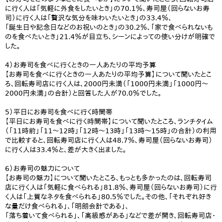
に行く人は「気軽に外食をしたいとき」の70.1％、寿司屋（回らないお寿
司）に行く人は「贅沢な気分を味わいたいとき」の33.4％、
「誕生日や記念日などのお祝いのとき」の30.2％、「家で食べられないも
のを食べたいとき」21.4％が目立ち、シーンによっての使い分けが明確で
した。
4）お寿司を食べに行くときの一人あたりの平均予算
【お寿司を食べに行くときの一人あたりの平均予算】について聞いたとこ
ろ、回転寿司店に行く人は、2000円未満（「1000円未満」「1000円～
2000円未満」の合計）と回答した人が70.0％でした。
5）平日にお寿司を食べに行く時間帯
【平日にお寿司を食べに行く時間帯】について聞いたところ、ランチタイム
（「11時前」「11～12時」「12時～13時」「13時～15時」の合計）の利用
で比較すると、回転寿司店に行く人は48.7％、寿司屋（回らないお寿司）
に行く人は33.4％と、差が大きく出ました。
6）お寿司の魅力について
【お寿司の魅力】について聞いたところ、もっとも多かったのは、回転寿司
店に行く人は「気軽に食べられる」81.8％、寿司屋（回らないお寿司）に行
く人は「上質なネタを食べられる」80.5％でした。その他、「それぞれ好き
な量だけ食べられる」、「明朗会計である」、
「落ち着いて食べられる」、「高級感がある」などで差が開き、回転寿司店・