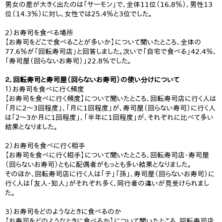
男女の差が大きく出たのは「サーモン」で、全体11位（16.8％）、男性13
位（14.3％）に対し、女性では25.4％と3位でした。
2）お寿司を食べる場所
【お寿司をどこで食べることが多いか】について聞いたところ、全体の
77.6％が「回転寿司店」と回答しました。次いで「自宅で食べる」42.4％、
「寿司屋（回らないお寿司）」22.8％でした。
２．回転寿司と寿司屋（回らないお寿司）の使い分けについて
１）お寿司を食べに行く頻度
【お寿司を食べに行く頻度】について聞いたところ、回転寿司店に行く人は
「月に2～3回程度」、「月に1回程度」が、寿司屋（回らない寿司）に行く人
は「2～3か月に1回程度」、「半年に1回程度」が、それぞれに比べて多い
結果となりました。
2）お寿司を食べに行く相手
【お寿司を食べに行く相手】について聞いたところ、回転寿司店・寿司屋
（回らないお寿司）ともに配偶者がもっとも多い結果となりました。
そのほか、回転寿司店に行く人は「子」「孫」、寿司屋（回らないお寿司）に
行く人は「友人・知人」がそれぞれ多く、同行者の違いが見受けられまし
た。
3）お寿司をどのようなときに食べるのか
【お寿司をどのようなときに食べるか】について聞いたところ、回転寿司店