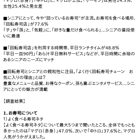
「マグロ（赤身）」「中トロ」と、マグロが上位。「サーモン」は男性14.3％、
女性25.4％と男女差
■シニアにとって、今や“回っているお寿司”が主流。お寿司を食べる場所、
「回転寿司店」が77.6％
「子」や「孫」と、「気軽」に、「好きな量だけ食べられる」…シニアの普段使
いに最適
■「回転寿司店」を利用する時間帯、平日ランチタイムが48.8％
「平日一皿90円」「あら汁平日無料サービス」などが、平日時間に余裕の
あるシニアのニーズにマッチ
■回転寿司とシニアとの親和性に注目。「よく行く回転寿司チェーン お
気に入りの理由」とは？
豊富なメニューと品質、お得なクーポン、孫も喜ぶエンタメサービス…シニ
アにとっての魅力が満載
【調査結果】
1．お寿司について
１）よく食べる寿司ネタ
【よく食べる寿司ネタ】について最大5つまで聞いたところ、全体でもっとも
多かったのは「マグロ（赤身）」47.0％、次いで「中トロ」37.6％と、マグロ
人気がうかがえました。