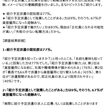
「紹介予定派遣」。正社員を目指して転職活動をする女性に認知度や経
験、イメージなどの意識調査を行いました。主なトピックスをご紹介します。
★ 紹介予定派遣の認知度は77％。
★「紹介予定派遣として就業したことがある」方は9％。そのうち、67％が
直接雇用になった経験あり。
★「紹介予定派遣で働きたい」方は83％。理由は「正社員になれる可能性
が高い」「失敗の少ない転職方法」だから。
【調査結果詳細】
1：紹介予定派遣の認知度は77％。
「紹介予定派遣を知っていますか？」と伺ったところ、「名前も意味も知って
いる」と回答した方は77％でした。「紹介予定派遣の魅力」は、第1位は
「直接雇用になる前に、社風や職場環境が確かめられる」（76％）、第2位
が「最長でも6ヵ月で派遣から直接雇用に切り替えられる」（65％）、第3
位が「派遣期間があるので、即正社員の求人より採用されやすい」
（40％）です。
2：「紹介予定派遣として就業したことがある」方は9％。そのうち、67％が
直接雇用になった経験あり。
「実際に紹介予定派遣の求人に応募、もしくは就業したことがあります