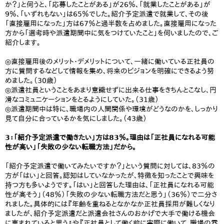
か？」と伺うと、「応募したことがある」が26％、「就業したことがある」が
9％、「いずれもない」は65％でした。紹介予定派遣で就業して、その後
「直接雇用になった」方は67％と過半数を占めました。直接雇用になった
方から「選考時や派遣期間中に気をつけていたこと」を伺いましたので、ご
紹介します。
◎直接雇用後のメリット・デメリットについて、一緒に働いている正社員の
方に質問するなどして情報を集め、将来のビジョンを明確にできるよう努
めました。（30歳）
◎派遣社員ということをあまり意識せずに出来る仕事をきちんとこなし、円
滑なコミュニケーションをとるようにしていた。（31歳）
◎派遣期間中は特に、職場内の人間関係や環境がどうなのかを、しっかり
見て自分に合っているかを気にしました。（43歳）
3：「紹介予定派遣で働きたい」方は83％。理由は「正社員になれる可能
性が高い」「失敗の少ない転職方法」だから。
「紹介予定派遣で働いてみたいですか？」という質問に対しては、83％の
方が「はい」と回答。認知はしていなかったが、特徴を知ったことで興味を
持つ方も多いようです。「はい」と回答した理由は、「正社員になれる可能
性が高そう」（48％）「失敗の少ない転職方法だと思う」（36％）で二分さ
れました。具体的には『年齢を重ねるとなかなか正社員採用が難しくなり
ましたが、紹介予定派遣だと派遣会社さんのおかげで大手で働ける機会
に恵まれていると思う』や『正社員として働く前に実際に働いて、職場の雰