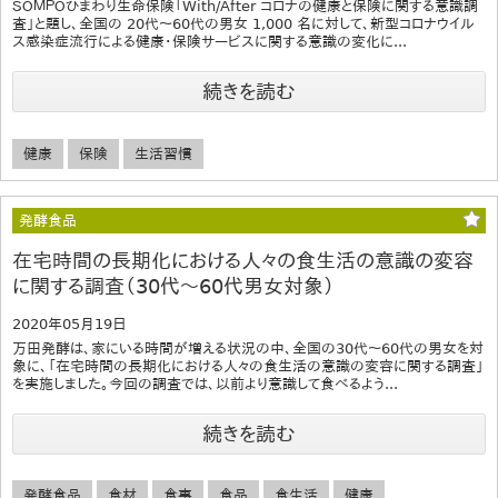
ＳＯＭＰＯひまわり生命保険「With/After コロナの健康と保険に関する意識調
査」と題し、全国の 20代～60代の男女 1,000 名に対して、新型コロナウイル
ス感染症流行による健康・保険サービスに関する意識の変化に...
続きを読む
健康
保険
生活習慣
発酵食品
在宅時間の長期化における人々の食生活の意識の変容
に関する調査（30代～60代男女対象）
2020年05月19日
万田発酵は、家にいる時間が増える状況の中、全国の30代～60代の男女を対
象に、「在宅時間の長期化における人々の食生活の意識の変容に関する調査」
を実施しました。今回の調査では、以前より意識して食べるよう...
続きを読む
発酵食品
食材
食事
食品
食生活
健康