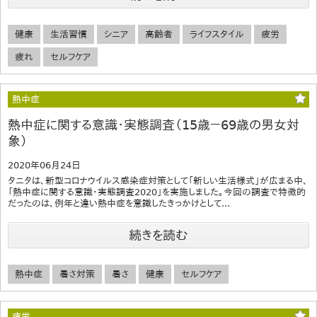
健康
生活習慣
シニア
高齢者
ライフスタイル
疲労
疲れ
セルフケア
熱中症
熱中症に関する意識・実態調査（15歳－69歳の男女対
象）
2020年06月24日
タニタは、新型コロナウイルス感染症対策として「新しい生活様式」が広まる中、
「熱中症に関する意識・実態調査2020」を実施しました。今回の調査で特徴的
だったのは、例年と違い熱中症を意識したきっかけとして...
続きを読む
熱中症
暑さ対策
暑さ
健康
セルフケア
疲労