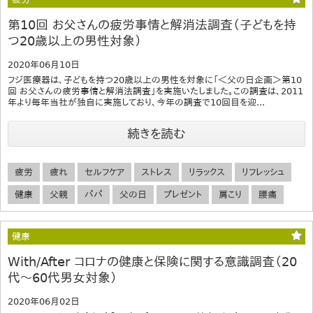
第10回 お父さんの疲労事情と解消法調査（子どもを持
つ20歳以上の男性対象）
2020年06月10日
フジ医療器は、子どもを持つ20歳以上の男性を対象に「＜父の日企画＞第10
回 お父さんの疲労事情と解消法調査」を実施いたしました。この調査は、2011
年より毎年当社が独自に実施しており、今年の調査で10回目を迎...
続きを読む
疲労
疲れ
セルフケア
ストレス
リラックス
リフレッシュ
健康
父親
パパ
父の日
プレゼント
肩こり
腰痛
健康
With/After コロナの健康と保険に関する意識調査（20
代～60代男女対象）
2020年06月02日