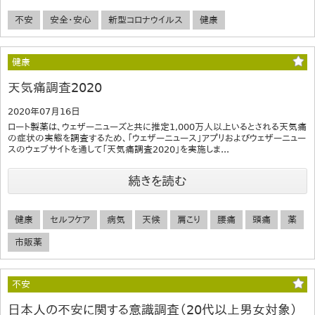
不安
安全・安心
新型コロナウイルス
健康
健康
天気痛調査2020
2020年07月16日
ロート製薬は、ウェザーニューズと共に推定1,000万人以上いるとされる天気痛
の症状の実態を調査するため、「ウェザーニュース」アプリおよびウェザーニュー
スのウェブサイトを通して「天気痛調査2020」を実施しま...
続きを読む
健康
セルフケア
病気
天候
肩こり
腰痛
頭痛
薬
市販薬
不安
日本人の不安に関する意識調査（20代以上男女対象）