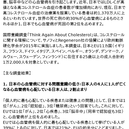
塞、脳卒中などの心血管病を引き起こします。近年、日本ではLDL-Cが高
値となる高コレステロール血症の患者数が増加傾向にあり、現在、日本で
高コレステロール血症の治療薬を服薬している患者は約1,370万人に上
るといわれています。世界の死亡例の約30%が心血管病によるものとさ
れるほか1、日本でも心血管病が死因の第2位を占めます2。
国際意識調査「Think Again About Cholesterol」は、コレステロール
に関する理解について、サノフィとRegeneron社の協賛により欧州動脈
硬化学会が2015年に実施しました。本調査は、日本とEU11カ国（イギリ
ス、フランス、ドイツ、イタリア、スペイン、ベルギー、オランダ、デンマーク、ノ
ルウェー、スウェーデン、フィンランド）に在住する25歳以上の成人合計約
1万2,000人を対象としています。
【主な調査結果】
1. 日本の心血管病に対する問題意識の低さ：日本人の4人に1人が亡く
なる心血管病を心配している日本人は、2割止まり
「個人的に最も心配している疾患または健康上の問題」として、日本では1
位「がん」、2位「認知症」、3位「糖尿病」という回答でした。これに対して、
EUでは1位「がん」、2位「心疾患」、3位「脳卒中」（同率で認知症も3位）
と、心血管病が上位を占めました。
EUでは心血管病を個人的に最も心配している疾患として挙げている人が
39%に上るのに対して、日本では21%と、EUの約半分にとどまりました。