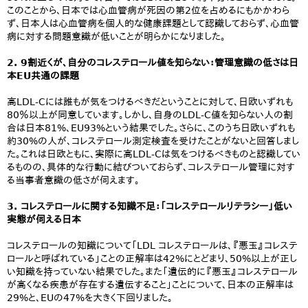
このことから、日本では心血管病が死因の第2位を占めるにもかかわら
ず、日本人は心血管病を個人的な健康課題として認識しておらず、心血管
病に対する問題意識が低いことが明らかになりました。
2. 9割近くが、自分のコレステロール値を知らない：管理意識の低さは日
本EU共通の課題
高LDL-Cには誰もが気をつけるべきだということに対して、日欧いずれも
80％以上が同意しています。しかし、自身のLDL-C値を知らない人の割
合は日本81%、EU93%という結果でした。さらに、このうち日欧いずれも
約30%の人が、コレステロール測定検査を受けたことがないと回答しまし
た。これは日欧ともに、実際に高LDL-Cは気をつけるべきものと認識してい
るものの、具体的な行動に結びついておらず、コレステロール管理に対す
る当事者意識の低さが伺えます。
3. コレステロールに関する知識不足：「コレステロールリテラシー」低い
実態が伺える日本
コレステロールの知識について「LDL コレステロールは、『悪玉』コレステ
ロールと呼ばれている」ことの正解率は42%にとどまり、50%以上が正し
い知識を持っていない結果でした。また「遺伝的に『悪玉』コレステロール
が高くなる疾患が存在する遺伝すること」ことについて、日本の正解率は
29%と、EUの47%を大きく下回りました。