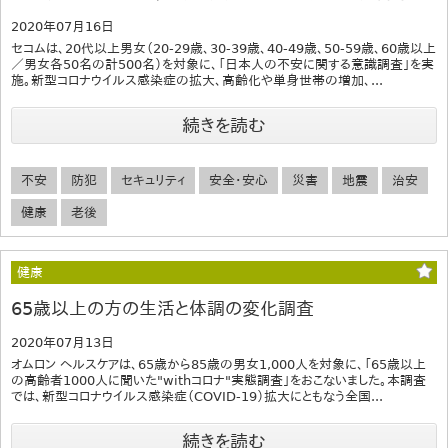
2020年07月16日
セコムは、20代以上男女（20-29歳、30-39歳、40-49歳、50-59歳、60歳以上
／男女各50名の計500名）を対象に、「日本人の不安に関する意識調査」を実
施。新型コロナウイルス感染症の拡大、高齢化や単身世帯の増加、...
続きを読む
不安
防犯
セキュリティ
安全・安心
災害
地震
治安
健康
老後
健康
65歳以上の方の生活と体調の変化調査
2020年07月13日
オムロン ヘルスケアは、65歳から85歳の男女1,000人を対象に、「65歳以上
の高齢者1000人に聞いた"withコロナ"実態調査」をおこないました。本調査
では、新型コロナウイルス感染症（COVID-19）拡大にともなう全国...
続きを読む