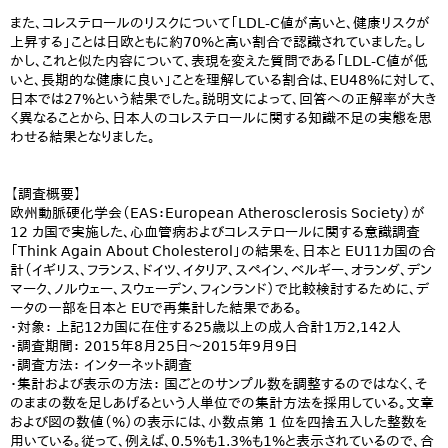
また、コレステロールのリスクについて「LDL-C値が高いと、健康リスクが
上昇する」ことは日欧ともに約70%と高い割合で認識されていました。し
かし、これと似た内容について、表現を変えた質問である「LDL-C値が低
いと、長期的な健康に良い」ことを理解している割合は、EU48%に対して、
日本では27%という結果でした。説明文によって、回答への正解率が大き
く異なることから、日本人のコレステロールに関する知識不足の実態を思
わせる結果となりました。
【調査概要】
欧州動脈硬化学会（EAS：European Atherosclerosis Society）が
12 カ国で実施した、心血管病およびコレステロールに関する意識調査
「Think Again About Cholesterol」の結果を、日本と EU11カ国の合
計（イギリス、フランス、ドイツ、イタリア、スペイン、ベルギー、オランダ、デン
マーク、ノルウェー、スウェーデン、フィンランド）で比較検討するために、デ
ータの一部を日本と EUで再集計した結果である。
・対象： 上記12カ国に在住する25歳以上の成人合計1万2,142人
・調査期間： 2015年8月25日～2015年9月9日
・調査方法： インターネット調査
・集計および表示の方法： 国ごとのサンプル数を調整するのではなく、そ
のままの数を足しあげるという人単位での集計方法を採用している。文章
および図の数値（%）の表示には、小数点第 1 位を四捨五入した整数を
用いている。従って、例えば、0.5%も1.3%も1%と表示されているので、合