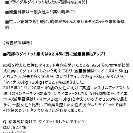
■ブライダルダイエットをしたい花嫁は92.4％！
■減量目標は一般女性より高い結果に！
■忙しい花嫁でも手軽に、結果がちゃんと出せるダイエットを求める傾
向
【調査結果詳細】
■花嫁のダイエット意向は92.4％！更に減量目標もアップ！
結婚を控えた女性にダイエット意向を聞いたところ、92.4％の女性が結婚
式に向けてダイエットしたいと考えており、減量目標は「マイナス4～5kg」
と答えた人が最も多く40.9%、次いで「マイナス2kg～3kg」が37.3%、
「マイナス6kg～10kg」が12.7%と続きました。
2015年11月に20歳～49歳の女性に向けて実施したスリムアップスリム
独自のインターネット調査では、ダイエットをしたい女性は約80%、ダイエ
ットの減量目標は「マイナス2kg～3kg」と考えている人が25.0％で最も
多く、一般女性と比較して結婚を控えた女性の方がよりダイエットで体を
引き締めたいと考えていることがわかりました。
Q．結婚式に向けて、ダイエットをしたいですか？
はい：92.4％