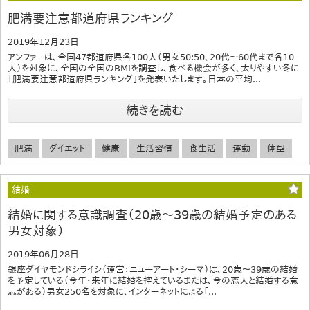
肥満要注意都道府県ランキング
2019年12月23日
アンファーは、全国47都道府県各100人（男女50:50、20代～60代まで各10
人）を対象に、全国の全国のBMIを調査し、食べる機会が多く、太りやすい冬に
「肥満要注意都道府県ランキング」を発表いたします。日本の平均...
続きを読む
肥満
ダイエット
健康
生活習慣
食生活
運動
体型
結婚
結婚に関する意識調査（20歳～39歳の結婚予定のある
男女対象）
2019年06月28日
銀座ダイヤモンドシライシ（運営：ニューアート・シーマ）は、20歳～39歳の結婚
を予定している（今年・来年に結婚を控えているまたは、今の恋人と結婚する意
志がある）男女250名を対象に、インターネットによる「...