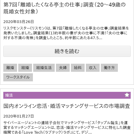
第7回「離婚したくなる亭主の仕事」調査（20～49歳の
既婚女性対象）
2020年03月26日
リスクモンスター(リスモン)は、第7回「離婚したくなる亭主の仕事」調査結果を
発表いたしました。調査結果(1)約半数の妻が夫の仕事に不満！「夫の仕事に
対する不満の有無」を調査したところ、約半数にあたる47.5...
続きを読む
離婚
結婚
結婚生活
夫婦
給料
収入
働き方
ワークスタイル
婚活
国内オンライン恋活・婚活マッチングサービスの市場調査
2020年01月27日
サイバーエージェントの連結子会社でマッチングサービス「タップル誕生」を運
営するマッチングエージェントは、恋活・婚活マッチングサービスに特化した調査
機関である「Love Tech（ラブテック）ラボ」にて、デジ...