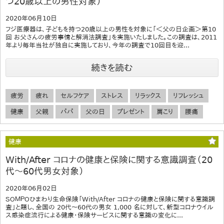
つ20歳以上の男性対象）
2020年06月10日
フジ医療器は、子どもを持つ20歳以上の男性を対象に「＜父の日企画＞第10
回 お父さんの疲労事情と解消法調査」を実施いたしました。この調査は、2011
年より毎年当社が独自に実施しており、今年の調査で10回目を迎...
続きを読む
疲労
疲れ
セルフケア
ストレス
リラックス
リフレッシュ
健康
父親
パパ
父の日
プレゼント
肩こり
腰痛
健康
With/After コロナの健康と保険に関する意識調査（20
代～60代男女対象）
2020年06月02日
ＳＯＭＰＯひまわり生命保険「With/After コロナの健康と保険に関する意識調
査」と題し、全国の 20代～60代の男女 1,000 名に対して、新型コロナウイル
ス感染症流行による健康・保険サービスに関する意識の変化に...