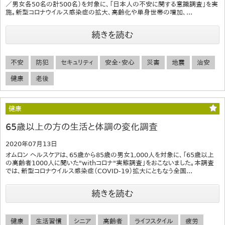
／男女各50名の計500名）を対象に、「日本人の不安に関する意識調査」を実
施。新型コロナウイルス感染症の拡大、高齢化や単身世帯の増加、...
続きを読む
不安
防犯
セキュリティ
安全・安心
災害
地震
治安
健康
老後
健康
65歳以上の方の生活と体調の変化調査
2020年07月13日
オムロン ヘルスケアは、65歳から85歳の男女1,000人を対象に、「65歳以上
の高齢者1000人に聞いた"withコロナ"実態調査」をおこないました。本調査
では、新型コロナウイルス感染症（COVID-19）拡大にともなう全国...
続きを読む
健康
生活習慣
シニア
高齢者
ライフスタイル
疲労