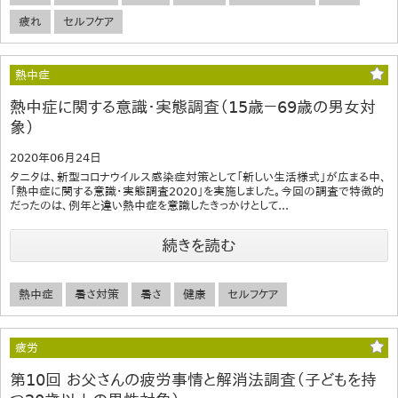
疲れ
セルフケア
熱中症
熱中症に関する意識・実態調査（15歳－69歳の男女対
象）
2020年06月24日
タニタは、新型コロナウイルス感染症対策として「新しい生活様式」が広まる中、
「熱中症に関する意識・実態調査2020」を実施しました。今回の調査で特徴的
だったのは、例年と違い熱中症を意識したきっかけとして...
続きを読む
熱中症
暑さ対策
暑さ
健康
セルフケア
疲労
第10回 お父さんの疲労事情と解消法調査（子どもを持