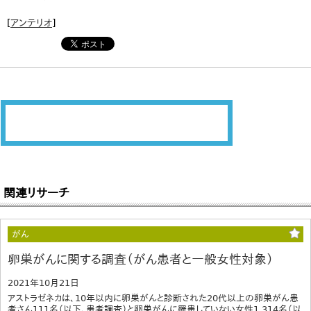
[
アンテリオ
]
関連リサーチ
がん
卵巣がんに関する調査（がん患者と一般女性対象）
2021年10月21日
アストラゼネカは、10年以内に卵巣がんと診断された20代以上の卵巣がん患
者さん111名（以下、患者調査）と卵巣がんに罹患していない女性1,314名（以