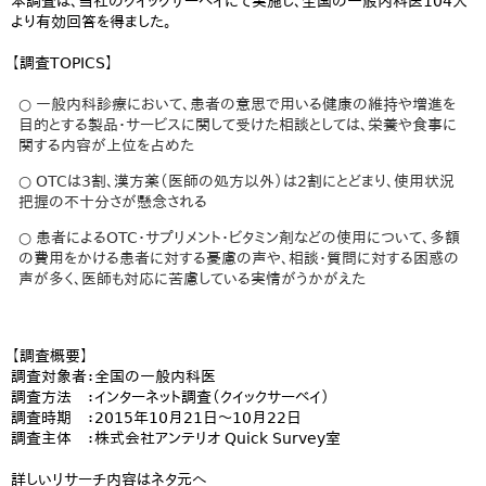
本調査は、当社のクイックサーベイにて実施し、全国の一般内科医104人
より有効回答を得ました。
【調査TOPICS】
○ 一般内科診療において、患者の意思で用いる健康の維持や増進を
目的とする製品・サービスに関して受けた相談としては、栄養や食事に
関する内容が上位を占めた
○ OTCは3割、漢方薬（医師の処方以外）は2割にとどまり、使用状況
把握の不十分さが懸念される
○ 患者によるOTC・サプリメント・ビタミン剤などの使用について、多額
の費用をかける患者に対する憂慮の声や、相談・質問に対する困惑の
声が多く、医師も対応に苦慮している実情がうかがえた
【調査概要】
調査対象者：全国の一般内科医
調査方法 ：インターネット調査（クイックサーベイ）
調査時期 ：2015年10月21日～10月22日
調査主体 ：株式会社アンテリオ Quick Survey室
詳しいリサーチ内容はネタ元へ