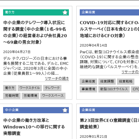
働き方
企業経営
中小企業のテレワーク導入状況に
COVID-19対応に関するCFO
関する調査（中小企業（1名-99名
ルスサーベイ（日本を含む21の
の企業）の経営者および会社員20
地域におけるCFO対象）
～69歳の男女対象）
2020年04月14日
PwCは、新型コロナウイルス感染
2020年04月27日
（COVID-19）に関する企業の懸
デル テクノロジーズの日本における事
課題、対策について、CFOを対象に
業を展開する二社である、デルと、EMC
継続的な調査（パルスサーベイ）を..
ジャパンは、2020年3月に全国の中小
リサーチの
企業（従業員数1～99人）の経...
リサーチの続き
企業経営
経営課題
経営戦略
働き方
ワークスタイル
テレワーク
事業環境
新型コロナウイルス
CF
労働時間
労働環境
ワークスペース
中小企業
企業経営
中小企業
企業経営
中小企業の働き方改革と
第23回世界CEO意識調査（日
Windows10への移行に関する
調査結果）
実態調査
2020年01月21日