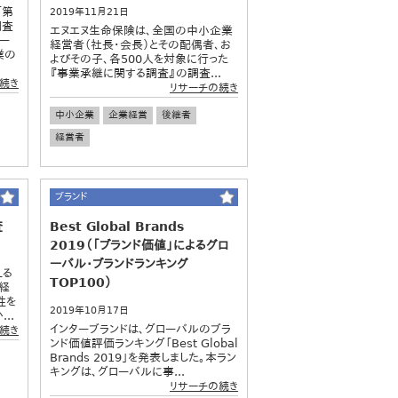
「第
2019年11月21日
調査
エヌエヌ生命保険は、全国の中小企業
ー
経営者（社長・会長）とその配偶者、お
業の
よびその子、各500人を対象に行った
『事業承継に関する調査』の調査...
続き
リサーチの続き
中小企業
企業経営
後継者
経営者
ブランド
査
Best Global Brands
2019（「ブランド価値」によるグロ
ーバル・ブランドランキング
える
TOP100）
経
性を
2019年10月17日
..
インターブランドは、グローバルのブラ
続き
ンド価値評価ランキング「Best Global
Brands 2019」を発表しました。本ラン
キングは、グローバルに事...
リサーチの続き