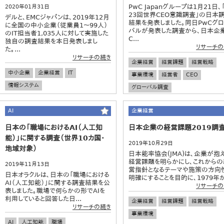
PwC Japanグループは1月21日、
2020年01月31日
23回世界CEO意識調査」の日本
デルと、EMCジャパンは、2019年12月
結果を発表しました。同日PwCグロ
に全国の中小企業（従業員1～99人）
バルが発表した調査から、日本企
のIT担当者1,035人に対して実施した
C...
独自の調査結果を本日発表しまし
リサーチの
た。...
リサーチの続き
企業経営
経営課題
経営戦略
中小企業
企業経営
IT
事業環境
経営者
CEO
情報システム
グローバル調査
AI
企業経営
日本の「職場におけるAI（人工知
日本企業の経営課題2019調
能）」に関する調査（世界10カ国・
2019年10月29日
地域対象）
日本能率協会(JMA)は、企業が抱
経営課題を明らかにし、これからの
2019年11月13日
営指針となるテーマや施策の方向
日本オラクルは、日本の「職場における
明確にすることを目的に、1979年か.
AI（人工知能）」に関する調査結果を公
リサーチの
表しました。職場で何らかの形でAIを
利用していると回答した日...
企業経営
経営課題
経営戦略
リサーチの続き
事業環境
AI
人工知能
職場