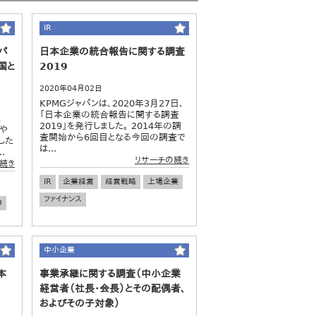
IR
パ
日本企業の統合報告に関する調査
国と
2019
2020年04月02日
KPMGジャパンは、2020年3月27日、
「日本企業の統合報告に関する調査
症
2019」を発行しました。 2014年の調
念や
査開始から6回目となる今回の調査で
した
は...
.
リサーチの続き
続き
IR
企業経営
経営戦略
上場企業
ファイナンス
O
中小企業
本
事業承継に関する調査（中小企業
経営者（社長・会長）とその配偶者、
およびその子対象）