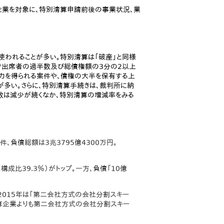
た企業を対象に、特別清算申請前後の事業状況、業
使われることが多い。特別清算は「破産」と同様
で出席者の過半数及び総債権額の3分の2以上
協力を得られる案件や、債権の大半を保有する上
多い。さらに、特別清算手続きは、裁判所に納
数は減少が続くなか、特別清算の増減率をみる
件、負債総額は3兆3795億4300万円。
構成比39.3％）がトップ。一方、負債「10億
2015年は「第二会社方式の会社分割スキー
社清算企業よりも第二会社方式の会社分割スキー