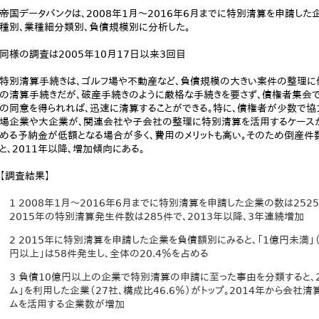
帝国データバンクは、2008年1月～2016年6月までに特別清算を申請し
種別、業種細分類別、負債規模別に分析した。
同様の調査は2005年10月17日以来3回目
特別清算手続きは、ゴルフ場や不動産など、負債規模の大きい案件の整理に
の清算手続きだが、破産手続きのように厳格な手続きを要さず、債権者集会
の同意を得られれば、迅速に清算することができる。特に、債権者が少数で
場企業や大企業が、関連会社や子会社の整理に特別清算を活用するケースが
める予納金が低額となる場合が多く、費用のメリットも高い。そのため倒産件
と、2011年以降、増加傾向にある。
【調査結果】
1 2008年1月～2016年6月までに特別清算を申請した企業の数は2525
2015年の特別清算発生件数は285件で、2013年以降、3年連続増加
2 2015年に特別清算を申請した企業を負債額別にみると、「1億円未満」（
円以上」は58件発生し、全体の20.4％を占める
3 負債10億円以上の企業で特別清算の申請に至った事由を分類すると、
ム」を利用した企業（27社、構成比46.6％）がトップ。2014年から会
ムを活用する企業数が増加