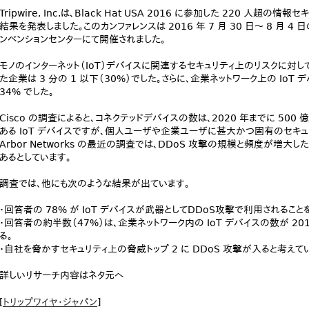
Tripwire, Inc.は、Black Hat USA 2016 に参加した 220 人
結果を発表しました。このカンファレンスは 2016 年 7 月 30 日～ 8 月
ンベンションセンターにて開催されました。
モノのインターネット（IoT）デバイスに関連するセキュリティ上のリスクに対し
た企業は 3 分の 1 以下（30%）でした。さらに、企業ネットワーク上の Io
34% でした。
Cisco の調査によると、コネクテッドデバイスの数は、2020 年までに 50
ある IoT デバイスですが、個人ユーザや企業ユーザに甚大かつ固有のセキュ
Arbor Networks の最近の調査では、DDoS 攻撃の規模と頻度が増
あるとしています。
調査では、他にも次のような結果が出ています。
・回答者の 78% が IoT デバイスが武器としてDDoS攻撃で利用されること
・回答者の約半数（47%）は、企業ネットワーク内の IoT デバイスの数が 20
る。
・自社を脅かすセキュリティ上の脅威トップ 2 に DDoS 攻撃が入ると考えて
詳しいリサーチ内容はネタ元へ
[
トリップワイヤ・ジャパン
]