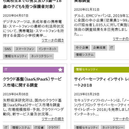
ら高校生までの男女及び3歳～18
実態調査
歳の子どもを持つ保護者対象）
2020年01月31日
デルと、EMCジャパンは、2019年1
2020年04月07日
に全国の中小企業（従業員1～99
デジタルアーツは、未成年者の携帯電
のIT担当者1,035人に対して実施
話・スマートフォンの最新の利活用状況
独自の調査結果を本日発表しまし
について、携帯電話・スマートフォンを所
た。...
持する全国の小学校高学...
リサーチの
リサーチの続き
中小企業
企業経営
IT
SNS
スマートフォン
インターネット
情報システム
情報セキュリティ
ネットリテラシー
子育て
小学生
中学生
高校生
IT
情報セキュリティ
親子
不安
犯罪
コミュニケーション
クラウド基盤（IaaS/PaaS）サービ
サイバーセーフティ インサイト レ
ス市場に関する調査
ート2018
2019年04月08日
2019年03月29日
矢野経済研究所は、国内のクラウド基
セキュリティソフトのノートンは、「ノ
盤（IaaS/PaaS)サービス市場を調査
ン/ライフロック サイバーセーフティ 
し、市場規模推移・予測、クラウドベンダ
サイトレポート 2018」を発表しまし
動向、新サービス普及状況等...
インターネット...
リサーチの続き
リサーチの
IT
情報システム
IT投資
クラウド
情報セキュリティ
ネットリテラシー