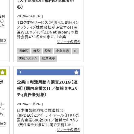
（大手企業のIT部門の役職者中
心）
2月
2019年04月16日
人）
ミロク情報サービス（MJS）は、朝日イン
した
タラクティブ株式会社が運営するIT関
連WEBメディア「ZDNet Japan」の登
録会員473名を対象に、「企業...
続き
リサーチの続き
消費税
増税
税制
企業経営
IT
情報システム
軽減税率
IT
ポ
企業IT利活用動向調査2019【速
報】（国内企業のIT／情報セキュリ
ティ責任者対象）
ート
2019年03月26日
イン
日本情報経済社会推進協会
た。
（JIPDEC）とアイ・ティ・アール（ITR）は、
国内企業686社のIT／情報セキュリテ
続き
ィ責任者を対象に共同で実施した「...
リサーチの続き