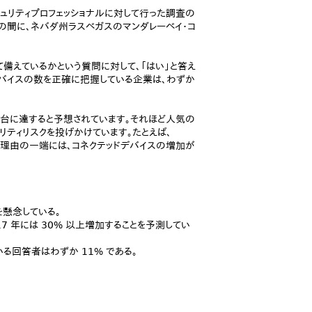
超の情報セキュリティプロフェッショナルに対して行った調査の
 4 日の間に、ネバダ州ラスベガスのマンダレーベイ・コ
て備えているかという質問に対して、「はい」と答え
T デバイスの数を正確に把握している企業は、わずか
0 億台に達すると予想されています。それほど人気の
リティリスクを投げかけています。たとえば、
大した理由の一端には、コネクテッドデバイスの増加が
を懸念している。
17 年には 30% 以上増加することを予測してい
いる回答者はわずか 11% である。