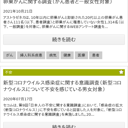
卵巣がんに関する調査（がん患者と一般女性対象）
2021年10月21日
アストラゼネカは、10年以内に卵巣がんと診断された20代以上の卵巣がん患
者さん111名（以下、患者調査）と卵巣がんに罹患していない女性1,314名（以
下、一般調査）を対象に、卵巣がんに関するWEBアンケート調査を...
続きを読む
がん
婦人科系疾患
病気
健康
医療
患者
不安
新型コロナウイルス感染症に関する意識調査（新型コロ
ナウイルスについて不安を感じている男女対象）
2020年07月17日
セコムは、第9回「日本人の不安に関する意識調査」において、「感染症の拡大
（新型コロナウイルス）」に不安を感じていると回答した人を対象に、「新型コロ
ナウイルス感染症に関する意識調査」を実施しました。20...
続きを読む