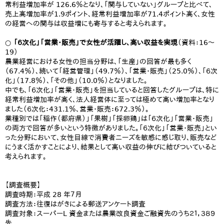
常利益増加率が 126.6％となり、「関与していない」グループと比べて、
売上高増加率が1.9ポイント、経常利益増加率が71.4ポイント高く、女性
の経営への関与は収益増にも寄与すると考えられます。
○ 「６次化」「営業・販売」で女性が活躍し、高い収益を実現
（資料：16～
19）
農業経営における女性の担当分野は、「生産」の回答が最も多く
（67.4％）、続いて「経営管理」（49.7％）、「営業・販売」（25.0％）、「６次
化」（17.8％）、「その他」（10.0％）となりました。
中でも、「６次化」「営業・販売」を担当していると回答したグループは、特に
経常利益増加率が高く、法人経営体に至っては極めて高い増加率となり
ました（６次化：431.1％、営業・販売：672.3％）。
業種別では「稲作（都府県）」「果樹」「採卵鶏」は「６次化」「営業・販売」
の両方で回答が多いという特徴がありました。「６次化」「営業・販売」とい
った分野において、女性目線で消費者ニーズを敏感に感じ取り、販売など
にうまく活かすことにより、結果として高い収益の伸びに結びついていると
考えられます。
【調査概要】
調査時期：平成 28 年７月
調査方法：往復はがきによる郵送アンケート調査
調査対象：スーパーL 資金または農業改良資金ご融資先のうち２１，３８９
先