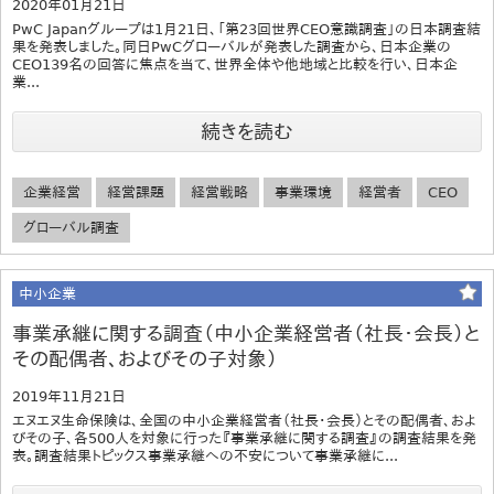
2020年01月21日
PwC Japanグループは1月21日、「第23回世界CEO意識調査」の日本調査結
果を発表しました。同日PwCグローバルが発表した調査から、日本企業の
CEO139名の回答に焦点を当て、世界全体や他地域と比較を行い、日本企
業...
続きを読む
企業経営
経営課題
経営戦略
事業環境
経営者
CEO
グローバル調査
中小企業
事業承継に関する調査（中小企業経営者（社長・会長）と
その配偶者、およびその子対象）
2019年11月21日
エヌエヌ生命保険は、全国の中小企業経営者（社長・会長）とその配偶者、およ
びその子、各500人を対象に行った『事業承継に関する調査』の調査結果を発
表。調査結果トピックス事業承継への不安について事業承継に...