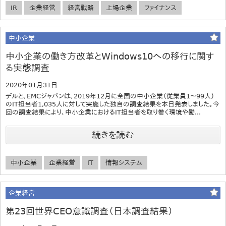
IR
企業経営
経営戦略
上場企業
ファイナンス
中小企業
中小企業の働き方改革とWindows10への移行に関す
る実態調査
2020年01月31日
デルと、EMCジャパンは、2019年12月に全国の中小企業（従業員1～99人）
のIT担当者1,035人に対して実施した独自の調査結果を本日発表しました。今
回の調査結果により、中小企業におけるIT担当者を取り巻く環境や働...
続きを読む
中小企業
企業経営
IT
情報システム
企業経営
第23回世界CEO意識調査（日本調査結果）