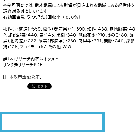
※今回調査では、熊本地震による影響が見込まれる地域にある経営体を
調査対象外としています
有効回答数：５，９９７先（回収率：２８．０％）
稲作（北海道）：５５９、稲作（都府県）：１，６９０、畑作：４３８、露地野菜：４８
２、施設野菜：４４０、茶：１４５、果樹：３４０、施設花き：２１０、きのこ：８０、酪
農（北海道）：２２２、酪農（都府県）：２６０、肉用牛：３９１、養豚：２４０、採卵
鶏：１２５、ブロイラー：５７、その他：３１８
詳しいリサーチ内容はネタ元へ
リンク先リサーチPDF
[
日本政策金融公庫
]