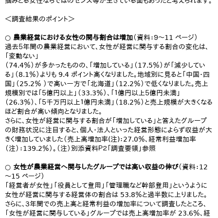
掴みとる女性ならではのセンス等が生きている面もあったと考えられます。
＜調査結果のポイント＞
○ 農業経営における女性の関与割合は増加
（資料：９～11 ページ）
過去５年間の農業経営において、女性が経営に関与する割合の変化は、
「変動ない」
（74.4％）が多かったものの、「増加している」（17.5％）が「減少してい
る」（8.1％）よりも 9.4 ポイント高くなりました。地域別に見ると「中国・四
国」（25.2％ ）で高い一方で「北海道」（12.2％）で低くなりました。売上
規模別では「５億円以上」（33.3％）、「１億円以上５億円未満」
（26.3％）、「５千万円以上１億円未満」（18.2％）と売上規模が大きくなる
ほど割合が高い傾向となりました。
さらに、女性が経営に関与する割合が「増加している」と答えたグループ
の財務状況に注目すると、個人・法人といった経営形態によらず収益が大
きく増加していました（売上高増加率(注)：27.0％、経常利益増加率
（注）：139.2％）。（注）別添資料Ｐ２「調査要領」参照
○ 女性が農業経営へ関与したグループでは高い収益の伸び
（資料：12
～15 ページ）
「経営者が女性」「役員として登用」「管理職など幹部登用」というように
女性が経営に関与する経営体の割合は 53.8％と過半数に上りました。
さらに、３年間での売上高と経常利益の増加率について調査したところ、
「女性が経営に関与している」グループでは売上高増加率が 23.6％、経