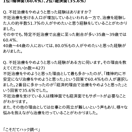
1位：精神面（60.4％）、2位：経済面（35.6％）
Q. 不妊治療をやめようと思った経験はありますか？
不妊治療を受ける人口が増加しているといわれる一方で、治療を経験し
た人の約半数51.7％の人がやめたいと思う経験をしていることがわかり
ました。
その中でも、特定不妊治療で出産に至った割合が多い35歳～39歳では
60.4％、
40歳～44歳の人においては、80.0％もの人がやめたいと思った経験が
ありました。
Q. 不妊治療をやめようと思った経験がある方に伺います。その理由を教
えてください(n数=427)
不妊治療をやめようと思った理由として最も多かったのが、「精神的に不
安定になり治療をやめようと思った」という回答で60.4％もの人が選択し
ました。2番目に多かったのが「経済的理由で治療をやめようと思った」と
いう回答で35.6％でした。
不妊治療を受けている人は精神面でも経済面でもサポートが必要なこと
がわかります。
また、その他の理由としては仕事との両立が難しいという声もあり、様々な
悩みを抱えながら治療を行っていることがわかりました。
「こそだてハック調べ」