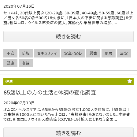
2020年07月16日
セコムは、20代以上男女（20-29歳、30-39歳、40-49歳、50-59歳、60歳以上
／男女各50名の計500名）を対象に、「日本人の不安に関する意識調査」を実
施。新型コロナウイルス感染症の拡大、高齢化や単身世帯の増加、...
続きを読む
不安
防犯
セキュリティ
安全・安心
災害
地震
治安
健康
老後
健康
65歳以上の方の生活と体調の変化調査
2020年07月13日
オムロン ヘルスケアは、65歳から85歳の男女1,000人を対象に、「65歳以上
の高齢者1000人に聞いた"withコロナ"実態調査」をおこないました。本調査
では、新型コロナウイルス感染症（COVID-19）拡大にともなう全国...
続きを読む