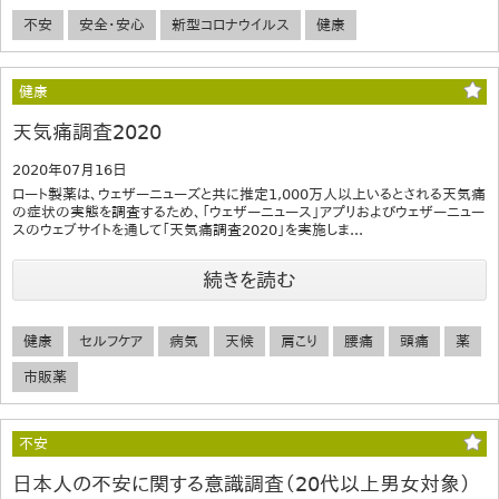
不安
安全・安心
新型コロナウイルス
健康
健康
天気痛調査2020
2020年07月16日
ロート製薬は、ウェザーニューズと共に推定1,000万人以上いるとされる天気痛
の症状の実態を調査するため、「ウェザーニュース」アプリおよびウェザーニュー
スのウェブサイトを通して「天気痛調査2020」を実施しま...
続きを読む
健康
セルフケア
病気
天候
肩こり
腰痛
頭痛
薬
市販薬
不安
日本人の不安に関する意識調査（20代以上男女対象）