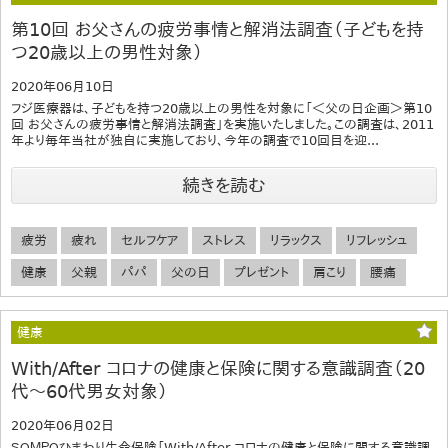
第10回 お父さんの疲労事情と解消法調査（子どもを持
つ20歳以上の男性対象）
2020年06月10日
フジ医療器は、子どもを持つ20歳以上の男性を対象に「＜父の日企画＞第10
回 お父さんの疲労事情と解消法調査」を実施いたしました。この調査は、2011
年より毎年当社が独自に実施しており、今年の調査で10回目を迎...
続きを読む
疲労
疲れ
セルフケア
ストレス
リラックス
リフレッシュ
健康
父親
パパ
父の日
プレゼント
肩こり
腰痛
健康
With/After コロナの健康と保険に関する意識調査（20
代～60代男女対象）
2020年06月02日
ＳＯＭＰＯひまわり生命保険「With/After コロナの健康と保険に関する意識調