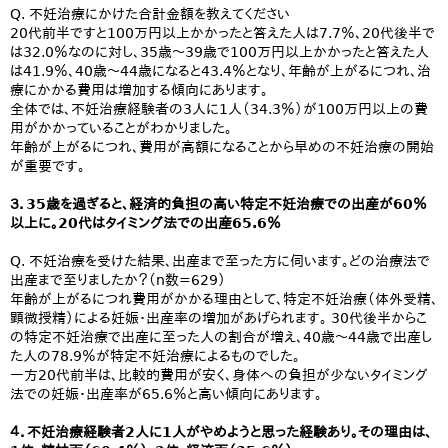
Q. 不妊治療にかけた合計金額を教えてください
20代前半ですと100万円以上かかったと答えた人は7.7％、20代後半で
は32.0％なのに対し、35歳～39歳で100万円以上かかったと答えた人
は41.9％、40歳～44歳になると43.4％となり、年齢が上がるにつれ、治
療にかかる費用は増加する傾向にあります。
全体では、不妊治療経験者の3人に1人（34.3％）が100万円以上の費
用がかかっていることがわかりました。
年齢が上がるにつれ、費用が高額になることから早めの不妊治療の開始
が重要です。
３．35歳を過ぎると、経済的負担の高い特定不妊治療での出産が60％
以上に。20代はタイミング法での出産65.6％
Q. 不妊治療を受けた結果、出産まで至った方に伺います。どの治療法で
出産まで至りましたか？（n数=629）
年齢が上がるにつれ費用がかかる理由として、特定不妊治療（体外受精、
顕微授精）による妊娠・出産率の増加があげられます。 30代後半からこ
の特定不妊治療で出産に至った人の割合が増え、40歳～44歳で出産し
た人の78.9％が特定不妊治療によるものでした。
一方20代前半は、比較的費用が安く、身体への負担が少ないタイミング
法での妊娠・出産率が65.6％と高い傾向にあります。
４．不妊治療経験者2人に1人がやめようと思った経験あり。その理由は、