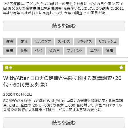
フジ医療器は、子どもを持つ20歳以上の男性を対象に「＜父の日企画＞第10
回 お父さんの疲労事情と解消法調査」を実施いたしました。この調査は、2011
年より毎年当社が独自に実施しており、今年の調査で10回目を迎...
続きを読む
疲労
疲れ
セルフケア
ストレス
リラックス
リフレッシュ
健康
父親
パパ
父の日
プレゼント
肩こり
腰痛
健康
With/After コロナの健康と保険に関する意識調査（20
代～60代男女対象）
2020年06月02日
ＳＯＭＰＯひまわり生命保険「With/After コロナの健康と保険に関する意識調
査」と題し、全国の 20代～60代の男女 1,000 名に対して、新型コロナウイル
ス感染症流行による健康・保険サービスに関する意識の変化に...
続きを読む