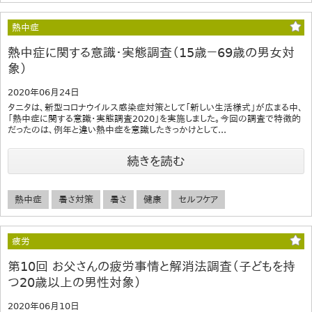
熱中症
熱中症に関する意識・実態調査（15歳－69歳の男女対
象）
2020年06月24日
タニタは、新型コロナウイルス感染症対策として「新しい生活様式」が広まる中、
「熱中症に関する意識・実態調査2020」を実施しました。今回の調査で特徴的
だったのは、例年と違い熱中症を意識したきっかけとして...
続きを読む
熱中症
暑さ対策
暑さ
健康
セルフケア
疲労
第10回 お父さんの疲労事情と解消法調査（子どもを持
つ20歳以上の男性対象）
2020年06月10日