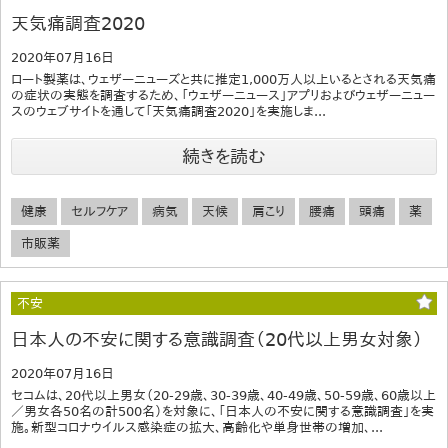
天気痛調査2020
2020年07月16日
ロート製薬は、ウェザーニューズと共に推定1,000万人以上いるとされる天気痛
の症状の実態を調査するため、「ウェザーニュース」アプリおよびウェザーニュー
スのウェブサイトを通して「天気痛調査2020」を実施しま...
続きを読む
健康
セルフケア
病気
天候
肩こり
腰痛
頭痛
薬
市販薬
不安
日本人の不安に関する意識調査（20代以上男女対象）
2020年07月16日
セコムは、20代以上男女（20-29歳、30-39歳、40-49歳、50-59歳、60歳以上
／男女各50名の計500名）を対象に、「日本人の不安に関する意識調査」を実
施。新型コロナウイルス感染症の拡大、高齢化や単身世帯の増加、...