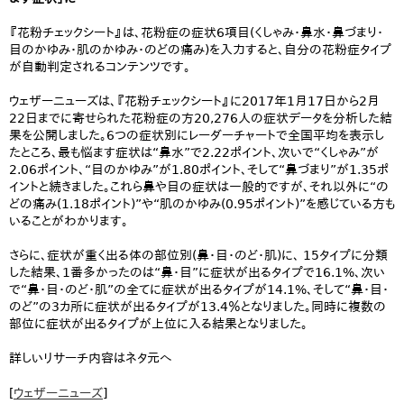
『花粉チェックシート』は、花粉症の症状6項目(くしゃみ・鼻水・鼻づまり・
目のかゆみ・肌のかゆみ・のどの痛み)を入力すると、自分の花粉症タイプ
が自動判定されるコンテンツです。
ウェザーニューズは、『花粉チェックシート』に2017年1月17日から2月
22日までに寄せられた花粉症の方20,276人の症状データを分析した結
果を公開しました。6つの症状別にレーダーチャートで全国平均を表示し
たところ、最も悩ます症状は“鼻水”で2.22ポイント、次いで“くしゃみ”が
2.06ポイント、“目のかゆみ”が1.80ポイント、そして“鼻づまり”が1.35ポ
イントと続きました。これら鼻や目の症状は一般的ですが、それ以外に“の
どの痛み(1.18ポイント)”や“肌のかゆみ(0.95ポイント)”を感じている方も
いることがわかります。
さらに、症状が重く出る体の部位別(鼻・目・のど・肌)に、 15タイプに分類
した結果、1番多かったのは“鼻・目”に症状が出るタイプで16.1%、次い
で“鼻・目・のど・肌”の全てに症状が出るタイプが14.1%、そして“鼻・目・
のど”の3カ所に症状が出るタイプが13.4％となりました。同時に複数の
部位に症状が出るタイプが上位に入る結果となりました。
詳しいリサーチ内容はネタ元へ
[
ウェザーニューズ
]