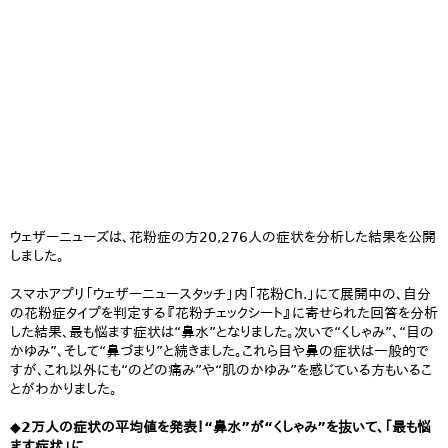
ウェザーニューズは、花粉症の方20,276人の症状を分析した結果を公開
しました。
スマホアプリ「ウェザーニュースタッチ」内「花粉Ch.」にて展開中の、自分
の花粉症タイプを判定する『花粉チェックシート』に寄せられた回答を分析
した結果、最も悩ます症状は“鼻水”となりました。次いで“くしゃみ”、“目の
かゆみ”、そして“鼻づまり”と続きました。これら目や鼻の症状は一般的で
すが、これ以外にも“のどの痛み”や“肌のかゆみ”を感じている方もいるこ
とがわかりました。
◆2万人の症状の平均値を発表！“鼻水”が“くしゃみ”を抜いて、「最も悩
ます症状」に