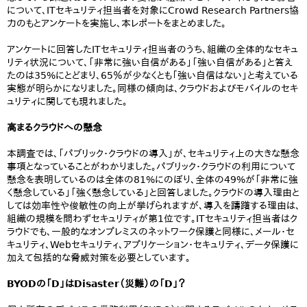
について、ITセキュリティ担当者を対象にCrowd Research Partners協
力のもとアンケートを実施し、本レポートをまとめました。
アンケートに回答したITセキュリティ担当者のうち、組織の全体的なセキュ
リティ状況について、「非常に強い自信がある」「強い自信がある」と答え
たのは35%にとどまり、65％が少なくとも「強い自信はない」と考えている
実態が明らかになりました。同様の傾向は、クラウドおよびモバイルのセキ
ュリティに関しても現れました。
高まるクラウドへの懸念
本調査では、「パブリック・クラウドの導入」が、セキュリティ上の大きな懸念
事項となっていることがわかりました。パブリック・クラウドの利用について
懸念を表明しているのは全体の81%にのぼり、全体の49%が「非常に強
く懸念している」「強く懸念している」と回答しました。クラウドの導入理由と
しては効率性や俊敏性の向上が挙げられますが、導入を躊躇する理由は、
組織の規模を問わずセキュリティが第1位です。ITセキュリティ担当者はク
ラウドでも、一般的なオンプレミスのネットワーク保護と同様に、メール・セ
キュリティ、Webセキュリティ、アプリケーション・セキュリティ、データ保護に
加えて包括的な脅威対策を必要としています。
BYODの「D」はDisaster（災難）の「D」？