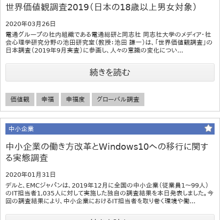
世界価値観調査2019（日本の18歳以上男女対象）
2020年03月26日
電通グループの社内組織である電通総研と同志社 同志社大学のメディア・社
会心理学研究分野の池田研究室（教授：池田 謙一）は、「世界価値観調査」の
日本調査（2019年9月実査）に参画し、人々の意識の変化につい...
続きを読む
価値観
幸福
幸福度
グローバル調査
中小企業
中小企業の働き方改革とWindows10への移行に関す
る実態調査
2020年01月31日
デルと、EMCジャパンは、2019年12月に全国の中小企業（従業員1～99人）
のIT担当者1,035人に対して実施した独自の調査結果を本日発表しました。今
回の調査結果により、中小企業におけるIT担当者を取り巻く環境や働...