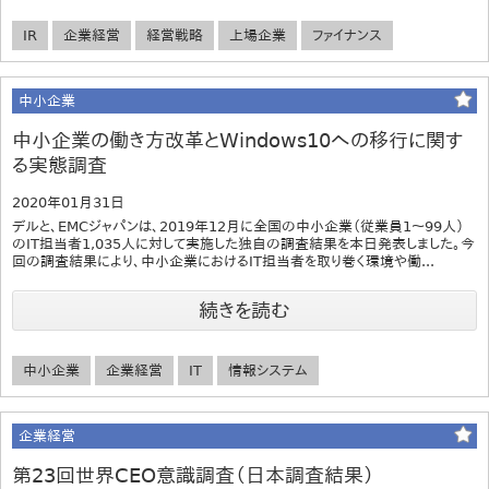
IR
企業経営
経営戦略
上場企業
ファイナンス
中小企業
中小企業の働き方改革とWindows10への移行に関す
る実態調査
2020年01月31日
デルと、EMCジャパンは、2019年12月に全国の中小企業（従業員1～99人）
のIT担当者1,035人に対して実施した独自の調査結果を本日発表しました。今
回の調査結果により、中小企業におけるIT担当者を取り巻く環境や働...
続きを読む
中小企業
企業経営
IT
情報システム
企業経営
第23回世界CEO意識調査（日本調査結果）