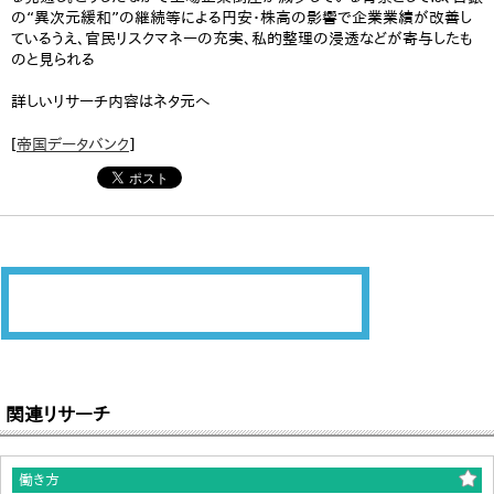
の“異次元緩和”の継続等による円安・株高の影響で企業業績が改善し
ているうえ、官民リスクマネーの充実、私的整理の浸透などが寄与したも
のと見られる
詳しいリサーチ内容はネタ元へ
[
帝国データバンク
]
関連リサーチ
働き方