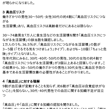
が明らかになりました。
３ 高血圧リスク
働きざかりの男性30～50代・女性30代の約4割に「高血圧リスクにつな
がる
生活習慣」あり。 高血圧リスクは高齢者だけにあるとは限らない
30～74歳男女１万人に食生活などの生活習慣を聞き「高血圧リスクにつ
ながる生活習慣」の該当数を確認しました。
1万人のうち、36.5％が、「高血圧リスクにつながる生活習慣」の数が
3~5個 (「そろそろ気をつけましょう」タイプ）、および6~10個（「ちょっと危
険」タイプ）となりました。
性年代別にみると、30代・40代・50代の男性、30代の女性の約４割で
「高血圧リスクにつながる生活習慣」が３個以上あると回答しています。こ
の結果から、30~50代の働きざかりの男性と30代女性に高血圧予防の
基本である生活習慣改善の必要性があることがわかりました。
４ 「高血圧」に対する理解
9割が血圧値が変動することを知らず、約6割が「高血圧は自覚症状がな
いこと」を知らない。30代・40代男性での血圧に関する知識不足が目立
つ
「高血圧」や「血圧」に関する知識の認知を聞きました。