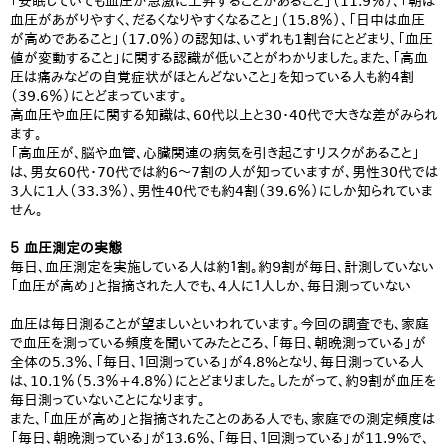
「安眠していても血圧が急激に上昇することがあること」（11.9％）、「朝は
血圧があがりやすく、だるくなりやすくなること」（15.8％）、「日中は血圧
が高めであること」（17.0％）の認知は、いずれも1割台にとどまり、「血圧
値が変動すること」に関する認識が低いことがわかりました。また、「高血
圧は痛みなどの自覚症状がほとんどないこと」を知っている人も約4割
（39.6％）にとどまっています。
高血圧や血圧に関する知識は、60代以上と30・40代で大きな差がみられ
ます。
「高血圧が、脳や血管、心臓関連の病気を引き起こすリスクがあること」
は、男女60代・70代では約6～7割の人が知っていますが、男性30代では
3人に1人（33.3％）、男性40代でも約4割（39.6％）にしか知られていま
せん。
５ 血圧測定の実態
毎日、血圧測定を実施している人は約１割。約９割が毎日、計測していない
「血圧が高め」と指摘された人でも、4人に１人しか、毎日測っていない
血圧は毎日測ることが望ましいといわれています。今回の調査でも、家庭
で血圧を測っている頻度を聞いてみたところ、「毎日、朝晩測っている」が
全体の5.3％、「毎日、１回測っている」が4.8%となり、毎日測っている人
は、10.1％（5.3％+4.8％）にとどまりました。したがって、約９割が血圧を
毎日測っていないことになります。
また、「血圧が高め」と指摘されたことのある人でも、家庭での測定頻度は
「毎日、朝晩測っている」が13.6％、「毎日、１回測っている」が11.9%で、