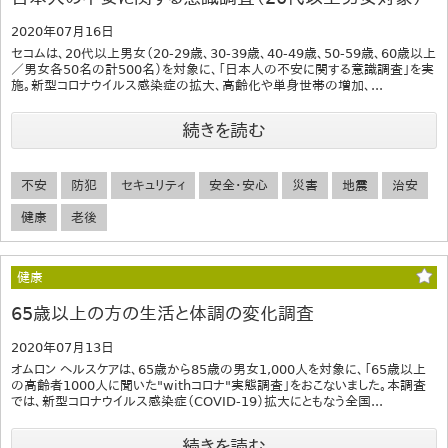
2020年07月16日
セコムは、20代以上男女（20-29歳、30-39歳、40-49歳、50-59歳、60歳以上
／男女各50名の計500名）を対象に、「日本人の不安に関する意識調査」を実
施。新型コロナウイルス感染症の拡大、高齢化や単身世帯の増加、...
続きを読む
不安
防犯
セキュリティ
安全・安心
災害
地震
治安
健康
老後
健康
65歳以上の方の生活と体調の変化調査
2020年07月13日
オムロン ヘルスケアは、65歳から85歳の男女1,000人を対象に、「65歳以上
の高齢者1000人に聞いた"withコロナ"実態調査」をおこないました。本調査
では、新型コロナウイルス感染症（COVID-19）拡大にともなう全国...
続きを読む