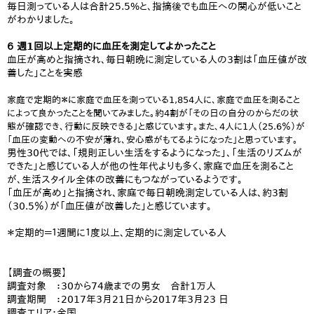
毎日測っている人は合計25.5%と、指摘後でも血圧への関心が低いこと
がわかりました。
６ 週1回以上定期的に血圧を測定してよかったこと
血圧が高めと指摘され、毎日朝晩に測定している人の3割は「血圧値が改
善した」ことを実感
家庭で定期的＊に家庭で血圧を測っている1,854人に、家庭で血圧を測ること
によって良かったことを聞いてみました。約4割が「その日の自分のからだの状
態が確認でき、行動に反映できる」と感じています。また、4人に1人（25.6％）が
「血圧の変動への不安が薄れ、安心感がもてるようになった」と思っています。
男性30代では、「規則正しい生活をするようになった」、「生活のリズムが
できた」と感じている人が他の性年代よりも多く、家庭で血圧を測ること
が、生活スタイル全体の改善にもつながっているようです。
「血圧が高め」と指摘され、家庭で毎日朝晩測定している人は、約3割
（30.5％）が「血圧値が改善した」と感じています。
＊定期的＝１週間に１度以上、定期的に測定している人
【調査の概要】
調査対象 ：30から74歳までの男女 合計1万人
調査期間 ：2017年3月21日から2017年3月23 日
調査エリア：全国