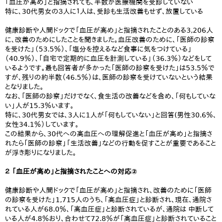
「血圧が高め」と指摘されても、半数が医療機関を受診していない
特に、30代男女の３人に１人は、受診も生活改善もせず、放置している
健康診断や人間ドックで「血圧が高め」と指摘されたことのある3,206人
に、改善のためにしたことを聞きました。血圧改善のために、「医師の診察
を受けた」（53.5％）、「塩分を控えるなど食事に気をつけている」
（40.9％）、「自宅で定期的に血圧を計測している」（36.3％）などをして
いるようです。最も回答者が多かった「医師の診察を受けた」は53.5％で
すが、残りの約半数（46.5％）は、医師の診察を受けていないという結果
となりました。
なお、「医師の診察」だけでなく、食生活の改善などを含め、「何もしていな
い」人が15.3％います。
特に、30代男女では、3人に1人が「何もしていない」と回答(男性30.6％、
女性34.1％）しています。
この結果から、30代への高血圧への理解促進と「血圧が高め」と指摘さ
れたら「医師の診察」「生活改善」などの行動を促すことが重要であること
が浮き彫りになりました。
２ 「血圧が高め」と指摘されたことへの対応②
健康診断や人間ドックで「血圧が高め」と指摘され、改善のために「医師
の診察を受けた」1,715人のうち、「高血圧症」と診断され、現在、通院さ
れている人が68.0％、「高血圧症」と診断されているが、通院は 中断して
いる人が4.8％おり、合わせて72.8％が「高血圧症」と診断されていること