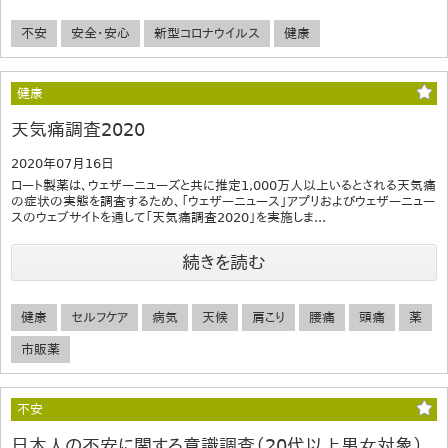
不安
安全・安心
新型コロナウイルス
健康
健康
天気痛調査2020
2020年07月16日
ロート製薬は、ウェザーニューズと共に推定1,000万人以上いるとされる天気痛
の症状の実態を調査するため、「ウェザーニュース」アプリおよびウェザーニュー
スのウェブサイトを通して「天気痛調査2020」を実施しま...
続きを読む
健康
セルフケア
病気
天候
肩こり
腰痛
頭痛
薬
市販薬
不安
日本人の不安に関する意識調査（20代以上男女対象）