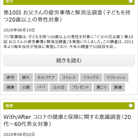
疲労
第10回 お父さんの疲労事情と解消法調査（子どもを持
つ20歳以上の男性対象）
2020年06月10日
フジ医療器は、子どもを持つ20歳以上の男性を対象に「＜父の日企画＞第10
回 お父さんの疲労事情と解消法調査」を実施いたしました。この調査は、2011
年より毎年当社が独自に実施しており、今年の調査で10回目を迎...
続きを読む
疲労
疲れ
セルフケア
ストレス
リラックス
リフレッシュ
健康
父親
パパ
父の日
プレゼント
肩こり
腰痛
健康
With/After コロナの健康と保険に関する意識調査（20
代～60代男女対象）
2020年06月02日