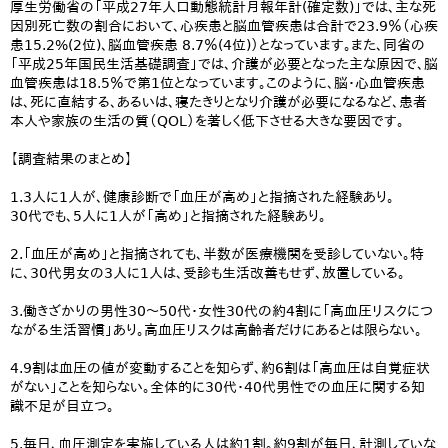
厚生労働省の「平成27年人口動態統計月報年計(確定数)」では、主な死
因別死亡数の割合において、心疾患と脳血管疾患は合計で23.9％（心疾
患15.2%(2位)、脳血管疾患 8.7％(4位)）となっています。また、同省の
「平成25年国民生活基礎調査」では、介護が必要となった主な原因で、脳
血管疾患は18.5％で第1位となっています。このように、脳・心血管疾患
は、死に直結する、あるいは、寝たきりとなり介護が必要になるなど、患者
本人や家族の生活の質（QOL）を著しく低下させる大きな要因です。
【調査結果のまとめ】
1.3人に1人が、健康診断で「血圧が高め」と指摘された経験あり。
30代でも、5人に1人が「高め」と指摘された経験あり。
2.「血圧が高め」と指摘されても、半数が医療機関を受診していない。特
に、30代男女の3人に1人は、受診も生活改善もせず、放置している。
3.働きざかりの男性30～50代・女性30代の約4割に「高血圧リスクにつ
ながる生活習慣」あり。高血圧リスクは高齢者だけにあるとは限らない。
4.9割は血圧の値が変動することを知らず、約6割は「高血圧は自覚症状
がない」ことを知らない。全体的に30代・40代男性での血圧に関する知
識不足が目立つ。
5.毎日、血圧測定を実施している人は約1割。約9割が毎日、計測していな