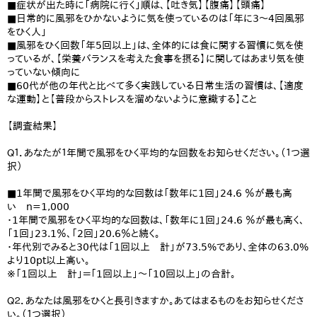
■症状が出た時に「病院に行く」順は、【吐き気】【腹痛】【頭痛】
■日常的に風邪をひかないように気を使っているのは「年に3～4回風邪
をひく人」
■風邪をひく回数「年5回以上」は、全体的には食に関する習慣に気を使
っているが、【栄養バランスを考えた食事を摂る】に関してはあまり気を使
っていない傾向に
■60代が他の年代と比べて多く実践している日常生活の習慣は、【適度
な運動】と【普段からストレスを溜めないように意識する】こと
【調査結果】
Ｑ１．あなたが１年間で風邪をひく平均的な回数をお知らせください。（１つ選
択）
■1年間で風邪をひく平均的な回数は「数年に1回」24.6 ％が最も高
い n=1,000
・1年間で風邪をひく平均的な回数は、「数年に1回」24.6 ％が最も高く、
「1回」23.1％、「2回」20.6％と続く。
・年代別でみると30代は「1回以上 計」が73.5%であり、全体の63.0%
より10pt以上高い。
※「1回以上 計」＝「1回以上」～「10回以上」の合計。
Ｑ２．あなたは風邪をひくと長引きますか。あてはまるものをお知らせくださ
い。（１つ選択）