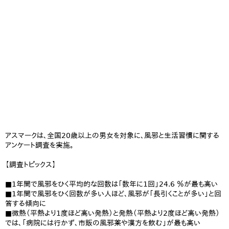
アスマーク
は、全国20歳以上の男女を対象に、風邪と生活習慣に関する
アンケート調査を実施。
【調査トピックス】
■1年間で風邪をひく平均的な回数は「数年に1回」24.6 ％が最も高い
■1年間で風邪をひく回数が多い人ほど、風邪が「長引くことが多い」と回
答する傾向に
■微熱（平熱より1度ほど高い発熱）と発熱（平熱より2度ほど高い発熱）
では、「病院には行かず、市販の風邪薬や漢方を飲む」が最も高い