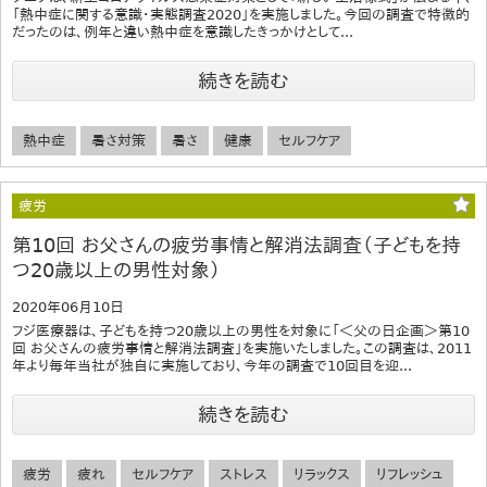
「熱中症に関する意識・実態調査2020」を実施しました。今回の調査で特徴的
だったのは、例年と違い熱中症を意識したきっかけとして...
続きを読む
熱中症
暑さ対策
暑さ
健康
セルフケア
疲労
第10回 お父さんの疲労事情と解消法調査（子どもを持
つ20歳以上の男性対象）
2020年06月10日
フジ医療器は、子どもを持つ20歳以上の男性を対象に「＜父の日企画＞第10
回 お父さんの疲労事情と解消法調査」を実施いたしました。この調査は、2011
年より毎年当社が独自に実施しており、今年の調査で10回目を迎...
続きを読む
疲労
疲れ
セルフケア
ストレス
リラックス
リフレッシュ