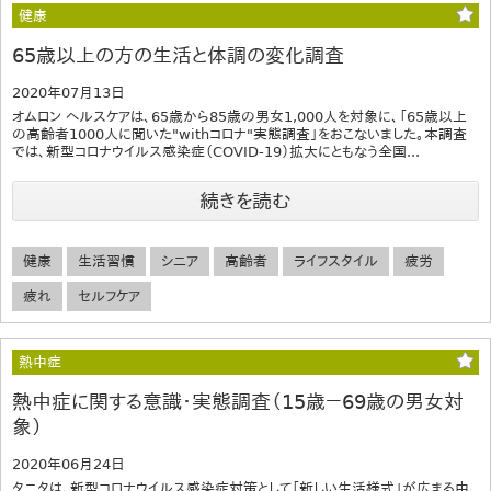
健康
65歳以上の方の生活と体調の変化調査
2020年07月13日
オムロン ヘルスケアは、65歳から85歳の男女1,000人を対象に、「65歳以上
の高齢者1000人に聞いた"withコロナ"実態調査」をおこないました。本調査
では、新型コロナウイルス感染症（COVID-19）拡大にともなう全国...
続きを読む
健康
生活習慣
シニア
高齢者
ライフスタイル
疲労
疲れ
セルフケア
熱中症
熱中症に関する意識・実態調査（15歳－69歳の男女対
象）
2020年06月24日
タニタは、新型コロナウイルス感染症対策として「新しい生活様式」が広まる中、