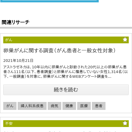
関連リサーチ
がん
卵巣がんに関する調査（がん患者と一般女性対象）
2021年10月21日
アストラゼネカは、10年以内に卵巣がんと診断された20代以上の卵巣がん患
者さん111名（以下、患者調査）と卵巣がんに罹患していない女性1,314名（以
下、一般調査）を対象に、卵巣がんに関するWEBアンケート調査を...
続きを読む
がん
婦人科系疾患
病気
健康
医療
患者
不安