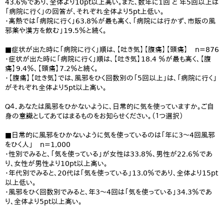
43.6％であり、全体より10pt以上高い。また、数年に1回 と 年5回以上は
「病院に行く」の回答が、それぞれ全体より5pt上低い。
・高熱では「病院に行く」63.8％が最も高く、「病院には行かず、市販の風
邪薬や漢方を飲む」19.5％と続く。
■症状が出た時に「病院に行く」順は、【吐き気】【腹痛】【頭痛】 n=876
・症状が出た時に「病院に行く」順は、【吐き気】18.4 ％が最も高く、【腹
痛】9.4％、【頭痛】7.2％と続く。
・【腹痛】【吐き気】では、風邪をひく回数別の「5回以上」は、「病院に行く」
がそれぞれ全体より5pt以上高い。
Ｑ４．あなたは風邪をひかないように、日常的に気を使っていますか。ご自
身の意識としてあてはまるものをお知らせください。（１つ選択）
■日常的に風邪をひかないように気を使っているのは「年に3～4回風邪
をひく人」 n=1,000
・性別でみると、「気を使っている」が女性は33.8％、男性が22.6％であ
り、女性が男性より10pt以上高い。
・年代別でみると、20代は「気を使っている」13.0％であり、全体より15pt
以上低い。
・風邪をひく回数別でみると、年3～4回は「気を使っている」34.3％であ
り、全体より5pt以上高い。