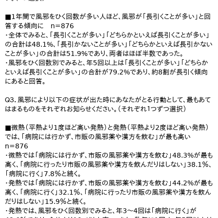
■1年間で風邪をひく回数が多い人ほど、風邪が「長引くことが多い」と回
答する傾向に n=876
・全体でみると、「長引くことが多い」「どちらかといえば長引くことが多い」
の合計は48.1%、「長引かないことが多い」「どちらかといえば長引かない
ことが多い」の合計は51.9%であり、両者はほぼ半数であった。
・風邪をひく回数別でみると、年5回以上は「長引くことが多い」「どちらか
といえば長引くことが多い」の合計が79.2%であり、約8割が長引く傾向
にあると回答。
Ｑ３．風邪により以下の症状が出た時にあなたがとる行動として、最もあて
はまるものをそれぞれお知らせください。（それぞれ１つずつ選択）
■微熱（平熱より1度ほど高い発熱）と発熱（平熱より2度ほど高い発熱）
では、「病院には行かず、市販の風邪薬や漢方を飲む」が最も高い
n=876
・微熱では「病院には行かず、市販の風邪薬や漢方を飲む」48.3%が最も
高く、「病院に行ったり市販の風邪薬や漢方を飲んだりはしない」38.1％、
「病院に行く」7.8％と続く。
・発熱では「病院には行かず、市販の風邪薬や漢方を飲む」44.2%が最も
高く、「病院に行く」32.1％、「病院に行ったり市販の風邪薬や漢方を飲ん
だりはしない」15.9％と続く。
・発熱では、風邪をひく回数別でみると、年3～4回は「病院に行く」が