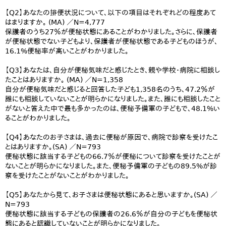
【Q2】あなたの排便状況について、以下の項目はそれぞれどの程度あて
はまりますか。 (MA) ／N=4,777
保護者のうち27％が便秘状態にあることがわかりました。さらに、保護者
が便秘状態でない子どもより、保護者が便秘状態である子どものほうが、
16.1%便秘率が高いことがわかりました。
【Q3】あなたは、自分が便秘気味だと感じたとき、親や学校・病院に相談し
たことはありますか。 (MA) ／N=1,358
自分が便秘気味だと感じると回答した子ども1,358名のうち、47.2％が
誰にも相談していないことが明らかになりました。また、誰にも相談したこと
がないと答えた中で最も多かったのは、便秘予備軍の子どもで、48.1%い
ることがわかりました。
【Q4】あなたのお子さまは、過去に便秘が原因で、病院で診察を受けたこ
とはありますか。(SA) ／N=793
便秘状態に該当する子どもの66.7％が便秘について診察を受けたことが
ないことが明らかになりました。また、便秘予備軍の子どもの89.5%が診
察を受けたことがないことがわかりました。
【Q5】あなたから見て、お子さまは便秘状態にあると思いますか。(SA) ／
N=793
便秘状態に該当する子どもの保護者の26.6％が自分の子どもを便秘状
態にあると認識していないことが明らかになりました。