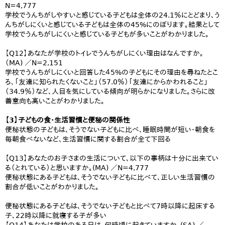
N=4,777
学校でうんちがしやすいと感じている子どもは全体の24.1％にとどまり、う
んちがしにくいと感じている子どもは全体の45%にのぼります。結果として
学校でうんちがしにくいと感じている子どもが多いことがわかりました。
【Q12】あなたが学校のトイレでうんちがしにくい理由はなんですか。
（MA) ／N=2,151
学校でうんちがしにくいと回答した４5%の子どもにその理由を尋ねたとこ
ろ、「友達に知られたくないこと」（57.0％）「友達にからかわれること」
（34.9％）など、人目を気にしている傾向が明らかになりました。さらに改
善意向も高いことがわかりました。
【3】子どもの食・生活習慣と便秘の関係性
便秘状態の子どもは、そうでない子どもに比べ、睡眠時間が短い・朝食を
毎朝食べないなど、生活習慣に関する割合が全て下回る
【Q13】あなたのお子さまの生活について、以下の事柄は十分に出来てい
る（とれている）と思いますか。(MA) ／N=4,777
便秘状態にある子どもは、そうでない子どもに比べて、正しい生活習慣の
割合が低いことがわかりました。
便秘状態にある子どもは、そうでない子どもと比べて7時以降に起床する
子、22時以降に就寝する子が多い