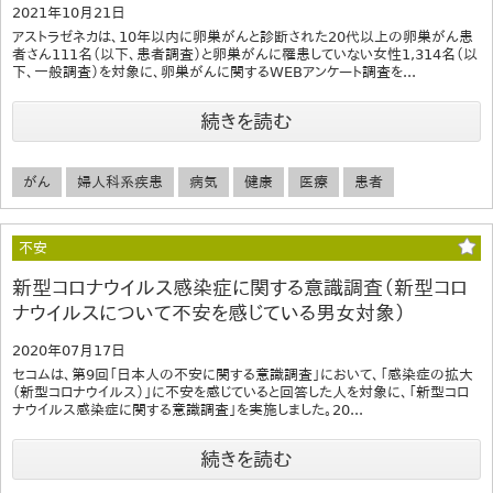
2021年10月21日
アストラゼネカは、10年以内に卵巣がんと診断された20代以上の卵巣がん患
者さん111名（以下、患者調査）と卵巣がんに罹患していない女性1,314名（以
下、一般調査）を対象に、卵巣がんに関するWEBアンケート調査を...
続きを読む
がん
婦人科系疾患
病気
健康
医療
患者
不安
新型コロナウイルス感染症に関する意識調査（新型コロ
ナウイルスについて不安を感じている男女対象）
2020年07月17日
セコムは、第9回「日本人の不安に関する意識調査」において、「感染症の拡大
（新型コロナウイルス）」に不安を感じていると回答した人を対象に、「新型コロ
ナウイルス感染症に関する意識調査」を実施しました。20...
続きを読む