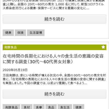
ＳＯＭＰＯひまわり生命保険「With/After コロナの健康と保険に関する意識調
査」と題し、全国の 20代～60代の男女 1,000 名に対して、新型コロナウイル
ス感染症流行による健康・保険サービスに関する意識の変化に...
続きを読む
健康
保険
生活習慣
発酵食品
在宅時間の長期化における人々の食生活の意識の変容
に関する調査（30代～60代男女対象）
2020年05月19日
万田発酵は、家にいる時間が増える状況の中、全国の30代～60代の男女を対
象に、「在宅時間の長期化における人々の食生活の意識の変容に関する調査」
を実施しました。今回の調査では、以前より意識して食べるよう...
続きを読む
発酵食品
食材
食事
食品
食生活
健康