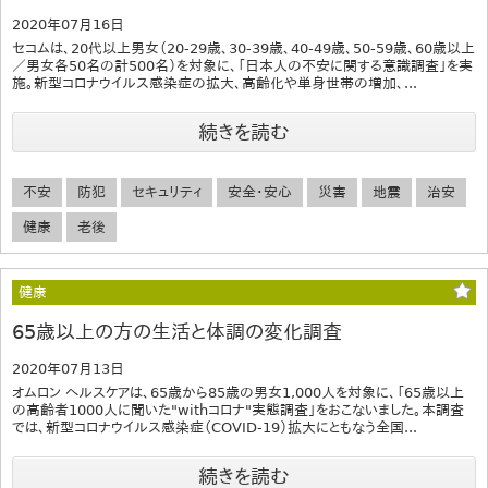
2020年07月16日
セコムは、20代以上男女（20-29歳、30-39歳、40-49歳、50-59歳、60歳以上
／男女各50名の計500名）を対象に、「日本人の不安に関する意識調査」を実
施。新型コロナウイルス感染症の拡大、高齢化や単身世帯の増加、...
続きを読む
不安
防犯
セキュリティ
安全・安心
災害
地震
治安
健康
老後
健康
65歳以上の方の生活と体調の変化調査
2020年07月13日
オムロン ヘルスケアは、65歳から85歳の男女1,000人を対象に、「65歳以上
の高齢者1000人に聞いた"withコロナ"実態調査」をおこないました。本調査
では、新型コロナウイルス感染症（COVID-19）拡大にともなう全国...
続きを読む