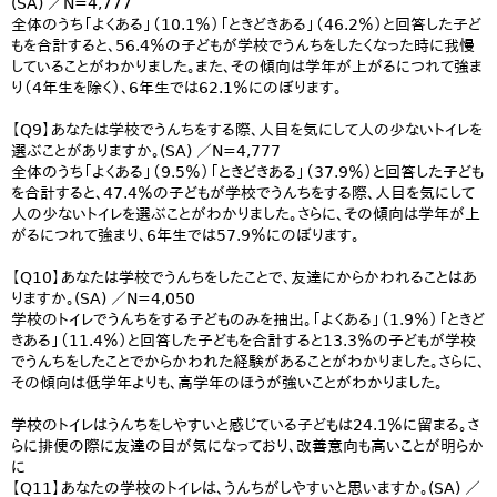
(SA) ／N=4,777
全体のうち「よくある」（10.1％）「ときどきある」（46.2％）と回答した子ど
もを合計すると、56.4％の子どもが学校でうんちをしたくなった時に我慢
していることがわかりました。また、その傾向は学年が上がるにつれて強ま
り（4年生を除く）、6年生では62.1％にのぼります。
【Q9】あなたは学校でうんちをする際、人目を気にして人の少ないトイレを
選ぶことがありますか。(SA) ／N=4,777
全体のうち「よくある」（9.5％）「ときどきある」（37.9％）と回答した子ども
を合計すると、47.4％の子どもが学校でうんちをする際、人目を気にして
人の少ないトイレを選ぶことがわかりました。さらに、その傾向は学年が上
がるにつれて強まり、6年生では57.9％にのぼります。
【Q10】あなたは学校でうんちをしたことで、友達にからかわれることはあ
りますか。(SA) ／N=4,050
学校のトイレでうんちをする子どものみを抽出。「よくある」（1.9％）「ときど
きある」（11.4％）と回答した子どもを合計すると13.3％の子どもが学校
でうんちをしたことでからかわれた経験があることがわかりました。さらに、
その傾向は低学年よりも、高学年のほうが強いことがわかりました。
学校のトイレはうんちをしやすいと感じている子どもは24.1％に留まる。さ
らに排便の際に友達の目が気になっており、改善意向も高いことが明らか
に
【Q11】あなたの学校のトイレは、うんちがしやすいと思いますか。(SA) ／