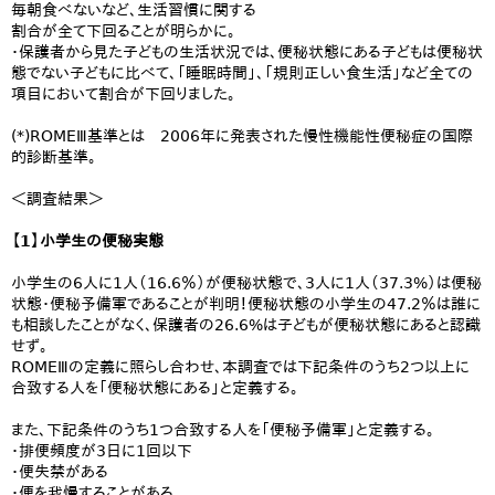
毎朝食べないなど、生活習慣に関する
割合が全て下回ることが明らかに。
・保護者から見た子どもの生活状況では、便秘状態にある子どもは便秘状
態でない子どもに比べて、「睡眠時間」、「規則正しい食生活」など全ての
項目において割合が下回りました。
(*)ROMEⅢ基準とは 2006年に発表された慢性機能性便秘症の国際
的診断基準。
＜調査結果＞
【1】小学生の便秘実態
小学生の6人に1人（16.6％）が便秘状態で、3人に1人（37.3%）は便秘
状態・便秘予備軍であることが判明！便秘状態の小学生の47.2％は誰に
も相談したことがなく、保護者の26.6%は子どもが便秘状態にあると認識
せず。
ROMEⅢの定義に照らし合わせ、本調査では下記条件のうち2つ以上に
合致する人を「便秘状態にある」と定義する。
また、下記条件のうち1つ合致する人を「便秘予備軍」と定義する。
・排便頻度が3日に1回以下
・便失禁がある
・便を我慢することがある