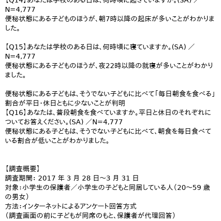
【Q14】あなたは学校のある日は、何時頃に起きていますか。(SA) ／
N=4,777
便秘状態にある子どものほうが、朝7時以降の起床が多いことがわかりま
した。
【Q15】あなたは学校のある日は、何時頃に寝ていますか。(SA) ／
N=4,777
便秘状態にある子どものほうが、夜22時以降の就寝が多いことがわかり
ました。
便秘状態にある子どもは、そうでない子どもに比べて「毎日朝食を食べる」
割合が平日・休日ともに少ないことが判明
【Q16】あなたは、普段朝食を食べていますか。平日と休日のそれぞれに
ついてお答えください。(SA) ／N=4,777
便秘状態にある子どもは、そうでない子どもに比べて、朝食を毎日食べて
いる割合が低いことがわかりました。
【調査概要】
調査期間： 2017 年 3 月 28 日～3 月 31 日
対象：小学生の保護者／小学生の子どもと同居している人（20～59 歳
の男女）
方法：インターネットによるアンケート回答方式
（調査画面の前に子どもが同席のもと、保護者が代理回答）