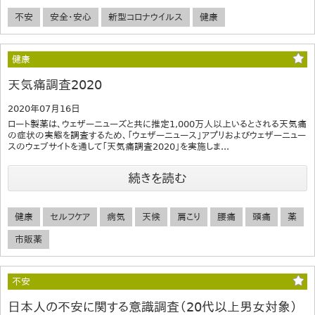
不安
安全・安心
新型コロナウイルス
健康
健康
天気痛調査2020
2020年07月16日
ロート製薬は、ウェザーニューズと共に推定1,000万人以上いるとされる天気痛
の症状の実態を調査するため、「ウェザーニュース」アプリおよびウェザーニュー
スのウェブサイトを通して「天気痛調査2020」を実施しま...
続きを読む
健康
セルフケア
病気
天候
肩こり
腰痛
頭痛
薬
市販薬
不安
日本人の不安に関する意識調査（20代以上男女対象）