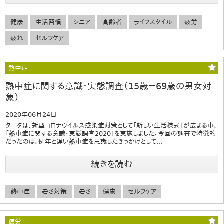
健康
生活習慣
シニア
高齢者
ライフスタイル
疲労
疲れ
セルフケア
熱中症
熱中症に関する意識・実態調査（15歳－69歳の男女対
象）
2020年06月24日
タニタは、新型コロナウイルス感染症対策として「新しい生活様式」が広まる中、
「熱中症に関する意識・実態調査2020」を実施しました。今回の調査で特徴的
だったのは、例年と違い熱中症を意識したきっかけとして...
続きを読む
熱中症
暑さ対策
暑さ
健康
セルフケア
疲労