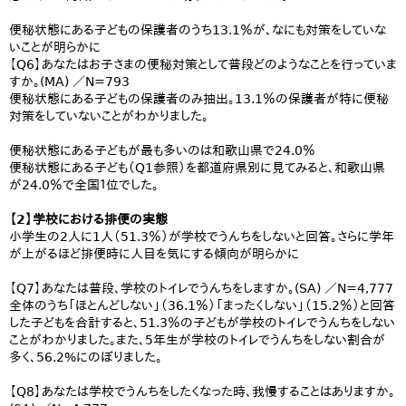
便秘状態にある子どもの保護者のうち13.1％が、なにも対策をしていな
いことが明らかに
【Q6】あなたはお子さまの便秘対策として普段どのようなことを行っていま
すか。(MA) ／N=793
便秘状態にある子どもの保護者のみ抽出。13.1％の保護者が特に便秘
対策をしていないことがわかりました。
便秘状態にある子どもが最も多いのは和歌山県で24.0％
便秘状態にある子ども（Q1参照）を都道府県別に見てみると、和歌山県
が24.0％で全国１位でした。
【2】学校における排便の実態
小学生の2人に1人（51.3％）が学校でうんちをしないと回答。さらに学年
が上がるほど排便時に人目を気にする傾向が明らかに
【Q7】あなたは普段、学校のトイレでうんちをしますか。(SA) ／N=4,777
全体のうち「ほとんどしない」（36.1％）「まったくしない」（15.2％）と回答
した子どもを合計すると、51.3％の子どもが学校のトイレでうんちをしない
ことがわかりました。また、5年生が学校のトイレでうんちをしない割合が
多く、56.2%にのぼりました。
【Q8】あなたは学校でうんちをしたくなった時、我慢することはありますか。