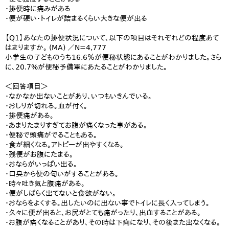
・排便時に痛みがある
・便が硬い・トイレが詰まるくらい大きな便が出る
【Q1】あなたの排便状況について、以下の項目はそれぞれどの程度あて
はまりますか。 (MA) ／N=4,777
小学生の子どものうち16.6％が便秘状態にあることがわかりました。さら
に、20.7%が便秘予備軍にあたることがわかりました。
＜回答項目＞
・なかなか出ないことがあり、いつもいきんでいる。
・おしりが切れる。血が付く。
・排便痛がある。
・あまりたまりすぎてお腹が痛くなった事がある。
・便秘で頭痛がでることもある。
・食が細くなる。アトピーが出やすくなる。
・残便がお腹にたまる。
・おならがいっぱい出る。
・口臭から便の匂いがすることがある。
・時々吐き気と腹痛がある。
・便がしばらく出てないと食欲がない。
・おならをよくする。出したいのに出ない事でトイレに長く入ってしまう。
・久々に便が出ると、お尻がとても痛がったり、出血することがある。
・お腹が痛くなることがあり、その時は下痢になり、その後また出なくなる。