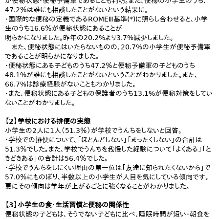
が便秘状態・便秘予備軍であることも判明。また、便秘の小学生のうち、
47.2％は誰にも相談したことがないという結果に。
・国際的な便秘の定義であるROMEⅢ基準(*)に照らし合わせると、小学
生のうち16.6％が便秘状態にあることが
明らかになりました。昨年の20.2%より3.7%減少しました。
また、便秘状態にはいたらないものの、20.7%の小学生が便秘予備軍
であることが明らかになりました。
・便秘状態にある子どものうち47.2％と便秘予備軍の子どものうち
48.1%が誰にも相談したことがないということがわかりました。また、
66.7%は診療経験がないこともわかりました。
・また、便秘状態にある子どもの保護者のうち13.1%が便秘対策をしてい
ないことがわかりました。
【2】学校における排便の実態
小学生の2人に1人（51.3％）が学校でうんちをしないと回答。
・学校での排便について、「ほとんどしない」「まったくしない」の合計は
51.3％でした。また、学校でうんちを我慢した経験について「よくある」「と
きどきある」の合計は56.4％でした。
・学校でうんちをしにくい理由の第一位は「友達に知られたくないから」で
57.0％にものぼり、半数以上の小学生が人目を気にしている傾向です。
更にその傾向は学年が上がるごとに強くなることがわかりました。
【3】小学生の食・生活習慣と便秘の関係性
便秘状態の子どもは、そうでない子どもに比べ、睡眠時間が短い・朝食を