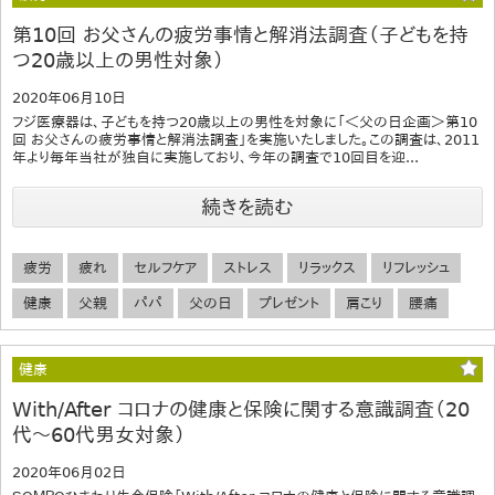
第10回 お父さんの疲労事情と解消法調査（子どもを持
つ20歳以上の男性対象）
2020年06月10日
フジ医療器は、子どもを持つ20歳以上の男性を対象に「＜父の日企画＞第10
回 お父さんの疲労事情と解消法調査」を実施いたしました。この調査は、2011
年より毎年当社が独自に実施しており、今年の調査で10回目を迎...
続きを読む
疲労
疲れ
セルフケア
ストレス
リラックス
リフレッシュ
健康
父親
パパ
父の日
プレゼント
肩こり
腰痛
健康
With/After コロナの健康と保険に関する意識調査（20
代～60代男女対象）
2020年06月02日