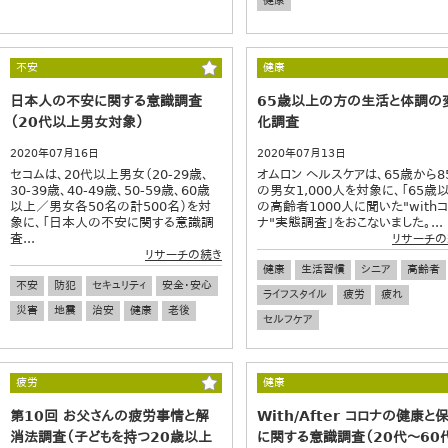
健康
不安
健康
日本人の不安に関する意識調査
65歳以上の方の生活と体調の
（20代以上男女対象）
化調査
2020年07月16日
2020年07月13日
セコムは、20代以上男女（20-29歳、
オムロン ヘルスケアは、65歳から8
30-39歳、40-49歳、50-59歳、60歳
の男女1,000人を対象に、「65歳
以上／男女各50名の計500名）を対
の高齢者1000人に聞いた"with
象に、「日本人の不安に関する意識調
ナ"実態調査」をおこないました。...
査...
リサーチの
リサーチの続き
健康
生活習慣
シニア
高齢者
不安
防犯
セキュリティ
安全・安心
ライフスタイル
疲労
疲れ
災害
地震
治安
健康
老後
セルフケア
疲労
健康
第10回 お父さんの疲労事情と解
With/After コロナの健康と
消法調査（子どもを持つ20歳以上
に関する意識調査（20代～60