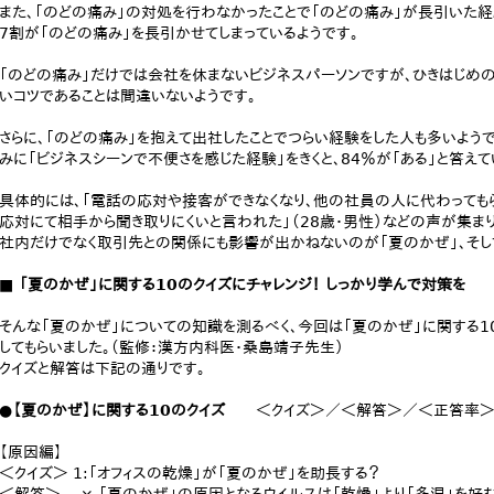
また、「のどの痛み」の対処を行わなかったことで「のどの痛み」が長引いた経験
7割が「のどの痛み」を長引かせてしまっているようです。
「のどの痛み」だけでは会社を休まないビジネスパーソンですが、ひきはじめ
いコツであることは間違いないようです。
さらに、「のどの痛み」を抱えて出社したことでつらい経験をした人も多いよう
みに「ビジネスシーンで不便さを感じた経験」をきくと、84％が「ある」と答えて
具体的には、「電話の応対や接客ができなくなり、他の社員の人に代わってもらい
応対にて相手から聞き取りにくいと言われた」（28歳・男性）などの声が集まり
社内だけでなく取引先との関係にも影響が出かねないのが「夏のかぜ」、そし
■ 「夏のかぜ」に関する10のクイズにチャレンジ！ しっかり学んで対策を
そんな「夏のかぜ」についての知識を測るべく、今回は「夏のかぜ」に関する1
してもらいました。（監修：漢方内科医・桑島靖子先生）
クイズと解答は下記の通りです。
●【夏のかぜ】に関する10のクイズ
＜クイズ＞／＜解答＞／＜正答率＞
【原因編】
＜クイズ＞ 1:「オフィスの乾燥」が「夏のかぜ」を助長する？