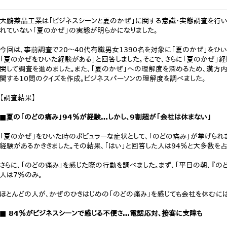
大鵬薬品工業は「ビジネスシーンと夏のかぜ」に関する意識・実態調査を行い
れていない「夏のかぜ」の実態が明らかになりました。
今回は、事前調査で20～40代有職男女1390名を対象に「夏のかぜ」をひい
「夏のかぜをひいた経験がある」と回答しました。そこで、さらに「夏のかぜ」経
関して調査を進めました。また、「夏のかぜ」への理解度を深めるため、漢方
関する10問のクイズを作成。ビジネスパーソンの理解度を調べました。
【調査結果】
■夏の「のどの痛み」94％が経験…しかし、9割超が「会社は休まない」
「夏のかぜ」をひいた時のポピュラーな症状として、「のどの痛み」が挙げられ
経験があるかききました。その結果、「はい」と回答した人は94％と大多数を占
さらに、「のどの痛み」を感じた際の行動を調べました。まず、「平日の朝、『
人は7％のみ。
ほとんどの人が、かぜのひきはじめの「のどの痛み」を感じても会社を休むには
■ 84％がビジネスシーンで感じる不便さ…電話応対、接客に支障も