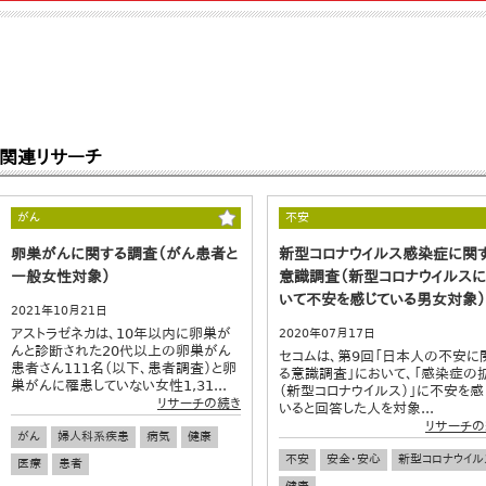
関連リサーチ
がん
不安
卵巣がんに関する調査（がん患者と
新型コロナウイルス感染症に関
一般女性対象）
意識調査（新型コロナウイルス
いて不安を感じている男女対象）
2021年10月21日
アストラゼネカは、10年以内に卵巣が
2020年07月17日
んと診断された20代以上の卵巣がん
セコムは、第9回「日本人の不安に
患者さん111名（以下、患者調査）と卵
る意識調査」において、「感染症の
巣がんに罹患していない女性1,31...
（新型コロナウイルス）」に不安を感
リサーチの続き
いると回答した人を対象...
リサーチの
がん
婦人科系疾患
病気
健康
不安
安全・安心
新型コロナウイル
医療
患者