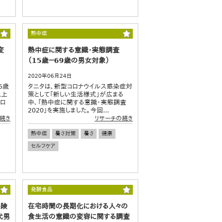
熱中症
変
熱中症に関する意識・実態調査
（15歳－69歳の男女対象）
2020年06月24日
5歳
タニタは、新型コロナウイルス感染症対
以上
策として「新しい生活様式」が広まる
コロ
中、「熱中症に関する意識・実態調査
2020」を実施しました。今回...
続き
リサーチの続き
熱中症
暑さ対策
暑さ
健康
セルフケア
発酵食品
保険
在宅時間の長期化における人々の
代男
食生活の意識の変容に関する調査