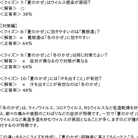
＜クイズ＞ 7:「夏のかぜ」はウイルス感染が原因？
＜解答＞ ○
＜正答率＞ 38％
【対策編】
＜クイズ＞ 8:「夏のかぜ」に効きやすいのは「葛根湯」？
＜解答＞ × 葛根湯は「冬のかぜ」に効きやすい
＜正答率＞ 64％
＜クイズ＞ 9:「夏のかぜ」と「冬のかぜ」は同じ対策でよい？
＜解答＞ × 症状が異なるので対策が異なる
＜正答率＞ 64％
＜クイズ＞ 10:「夏のかぜ」には「汗を出すこと」が有効？
＜解答＞ × 汗を出すことが有効なのは「冬のかぜ」
＜正答率＞ 48％
「冬のかぜ」は、ライノウイルス、コロナウイルス、RSウイルスなど低温乾燥を
え、節々の痛みや首筋のこわばりなどの症状が特徴です。一方で「夏のかぜ」は
ウイルスなど高温多湿を好むウイルスが原因となることが多く、まずのどが腫
行するのが特徴です。
この違いをもとにクイズを作成し、「夏のかぜ」経験者に答えてもらったところ