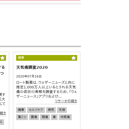
健康
する
天気痛調査2020
につ
2020年07月16日
ロート製薬は、ウェザーニューズと共に
推定1,000万人以上いるとされる天気
痛の症状の実態を調査するため、「ウェ
関す
ザーニュース」アプリおよび...
拡大
リサーチの続き
じて
健康
セルフケア
病気
天候
続き
肩こり
腰痛
頭痛
薬
市販薬
ス