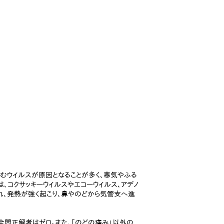
好むウイルスが原因となることが多く、寒気やふる
、コクサッキーウイルスやエコーウイルス、アデノ
れ、発熱が強く起こり、鼻やのどから気管支へ進
、全問正解者はゼロ。また、「のどの痛み」以外の