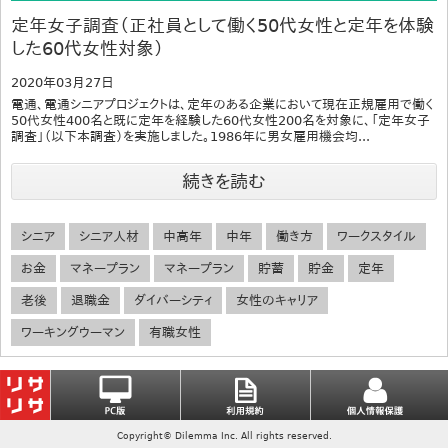
定年女子調査（正社員として働く50代女性と定年を体験
した60代女性対象）
2020年03月27日
電通、電通シニアプロジェクトは、定年のある企業において現在正規雇用で働く
50代女性400名と既に定年を経験した60代女性200名を対象に、「定年女子
調査」（以下本調査）を実施しました。1986年に男女雇用機会均...
続きを読む
シニア
シニア人材
中高年
中年
働き方
ワークスタイル
お金
マネープラン
マネープラン
貯蓄
貯金
定年
老後
退職金
ダイバーシティ
女性のキャリア
ワーキングウーマン
有職女性
Copyright© Dilemma Inc. All rights reserved.