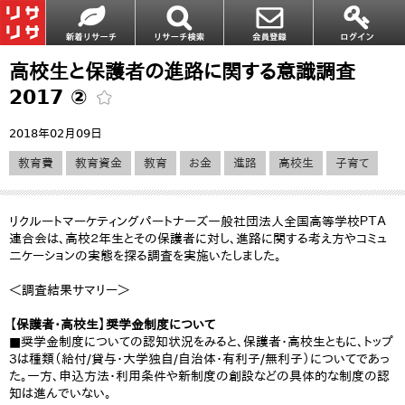
高校生と保護者の進路に関する意識調査
2017 ②
2018年02月09日
教育費
教育資金
教育
お金
進路
高校生
子育て
リクルートマーケティングパートナーズ一般社団法人全国高等学校ＰＴＡ
連合会は、高校２年生とその保護者に対し、進路に関する考え方やコミュ
二ケーションの実態を探る調査を実施いたしました。
＜調査結果サマリー＞
【保護者・高校生】奨学金制度について
■奨学金制度についての認知状況をみると、保護者・高校生ともに、トップ
３は種類（給付/貸与・大学独自/自治体・有利子/無利子）についてであっ
た。一方、申込方法・利用条件や新制度の創設などの具体的な制度の認
知は進んでいない。