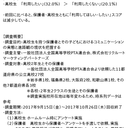
・高校生 「利用したい」(32.0％) ＞ 「利用したくない」(20.1％)
・前回に比べると、保護者・高校生ともに「利用してほしい・したい」スコア
は減少している。
【調査概要】
・調査目的：高校生を持つ保護者とその子どもにおけるコミュニケーション
の実態と進路観の現状を把握する
・調査主管：一般社団法人全国高等学校PTA連合会、株式会社リクルート
マーケティングパートナーズ
・調査対象：高校２年生とその保護者
一般社団法人全国高等学校PTA連合会より依頼した11都
道府県の公立高校27校
※岩手県1校、福島県2校、大阪府2校、和歌山県1校、その
他7都道府県各3校
※各校：2年生2クラスの生徒とその保護者
※調査実施校所在地は毎年変わるため、時系列データは
参考
・調査期間：2017年9月15日（金）～2017年10月26日（木）回収終了
・調査方法：
（1）高校生 ホームルーム時にアンケート実施
（2）保護者 高校生から保護者へアンケートを手渡しで依頼、実施