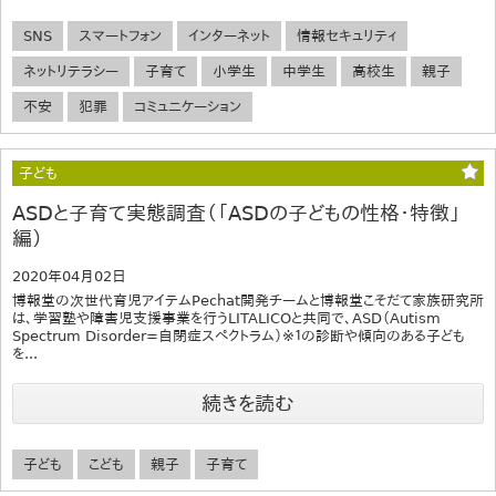
SNS
スマートフォン
インターネット
情報セキュリティ
ネットリテラシー
子育て
小学生
中学生
高校生
親子
不安
犯罪
コミュニケーション
子ども
ASDと子育て実態調査（「ASDの子どもの性格・特徴」
編）
2020年04月02日
博報堂の次世代育児アイテムPechat開発チームと博報堂こそだて家族研究所
は、学習塾や障害児支援事業を行うLITALICOと共同で、ASD（Autism
Spectrum Disorder=自閉症スペクトラム）※１の診断や傾向のある子ども
を...
続きを読む
子ども
こども
親子
子育て