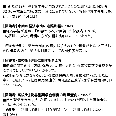
■「新たに『給付型』奨学金が創設された」ことの認知状況は、保護者
32％、高校生17％とまだ十分に知られていない。（給付型奨学金制度施
行；平成29年4月1日）
【保護者】家庭の経済事情の進路影響について
■経済事情が進路に「影響がある」と回答した保護者は76％。
・続柄別にみると、母親の方が父親より高いスコアであった。
・経済事情別に、奨学金制度の認知状況をみると「影響がある」と回答し
た保護者の方が、奨学金制度についての認知度が高い。
【保護者・高校生】進路に関する考え方
■進路に関する考え方は、保護者・高校生ともに「将来役に立つ資格を身
につけてほしい/つけたい」がトップ。
・保護者の考え方をみると、1～3位は将来志向（資格取得・安定した仕
事・手に職）、4～7位は費用関連（学費・国公立進学・奨学金活用・家計）
となっている。
【保護者・高校生】貸与型奨学金制度の利用意向について
■貸与型奨学金制度を「利用してほしい・したい」と回答した保護者は
41％、高校生は32％。
・保護者 「利用してほしい」(40.9％) ＞ 「利用してほしくない」
(31.0％)