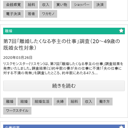
金銭感覚
給料
収入
買い物
ショッパー
決済
電子決済
若者
ワカモノ
離婚
第7回「離婚したくなる亭主の仕事」調査（20～49歳の
既婚女性対象）
2020年03月26日
リスクモンスター(リスモン)は、第7回「離婚したくなる亭主の仕事」調査結果を
発表いたしました。調査結果(1)約半数の妻が夫の仕事に不満！「夫の仕事に
対する不満の有無」を調査したところ、約半数にあたる47.5...
続きを読む
離婚
結婚
結婚生活
夫婦
給料
収入
働き方
ワークスタイル
企業経営