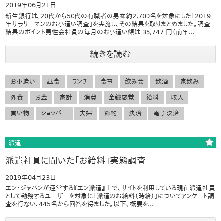
2019年06月21日
新生銀行は、20代から50代の有職者の男女約2,700名を対象にした「2019
年サラリーマンのお小遣い調査」を実施し、その結果を取りまとめました。調査
結果のポイント男性会社員の毎月のお小遣い額は 36,747 円（前年...
続きを読む
お小遣い
昼食
ランチ
食事
飲み会
飲酒
家飲み
外食
お金
家計
消費
金銭感覚
給料
収入
買い物
ショッパー
夫婦
節約
決済
電子決済
派遣
派遣社員に聞いた「お給料」実態調査
2019年04月23日
エン・ジャパンが運営する『エン派遣』上で、サイトを利用している現在派遣社員
として勤務するユーザーを対象に「派遣のお給料（時給）」についてアンケート調
査を行ない、445名から回答を得ました。以下、概要を...