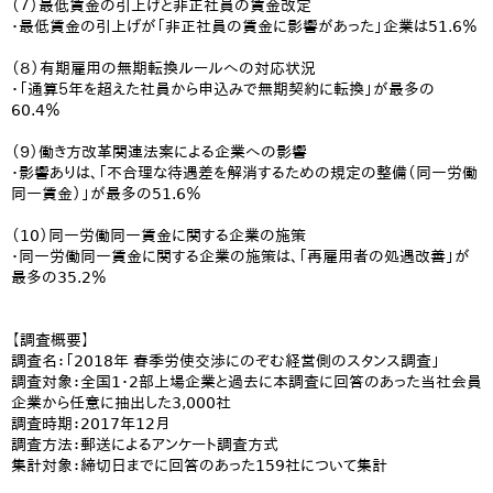
（７）最低賃金の引上げと非正社員の賃金改定
・最低賃金の引上げが「非正社員の賃金に影響があった」企業は51.6％
（８）有期雇用の無期転換ルールへの対応状況
・「通算５年を超えた社員から申込みで無期契約に転換」が最多の
60.4％
（９）働き方改革関連法案による企業への影響
・影響ありは、「不合理な待遇差を解消するための規定の整備（同一労働
同一賃金）」が最多の51.6％
（10）同一労働同一賃金に関する企業の施策
・同一労働同一賃金に関する企業の施策は、「再雇用者の処遇改善」が
最多の35.2％
【調査概要】
調査名：「2018年 春季労使交渉にのぞむ経営側のスタンス調査」
調査対象：全国1・2部上場企業と過去に本調査に回答のあった当社会員
企業から任意に抽出した3,000社
調査時期：2017年12月
調査方法：郵送によるアンケート調査方式
集計対象：締切日までに回答のあった159社について集計