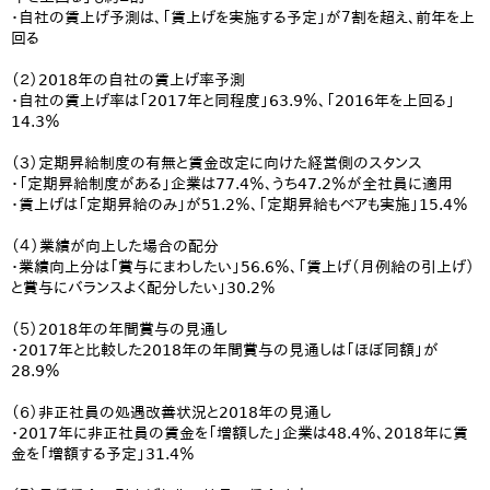
・自社の賃上げ予測は、「賃上げを実施する予定」が７割を超え、前年を上
回る
（２）2018年の自社の賃上げ率予測
・自社の賃上げ率は「2017年と同程度」63.9％、「2016年を上回る」
14.3％
（３）定期昇給制度の有無と賃金改定に向けた経営側のスタンス
・「定期昇給制度がある」企業は77.4％、うち47.2％が全社員に適用
・賃上げは「定期昇給のみ」が51.2％、「定期昇給もベアも実施」15.4％
（４）業績が向上した場合の配分
・業績向上分は「賞与にまわしたい」56.6％、「賃上げ（月例給の引上げ）
と賞与にバランスよく配分したい」30.2％
（５）2018年の年間賞与の見通し
・2017年と比較した2018年の年間賞与の見通しは「ほぼ同額」が
28.9％
（６）非正社員の処遇改善状況と2018年の見通し
・2017年に非正社員の賃金を「増額した」企業は48.4％、2018年に賃
金を「増額する予定」31.4％