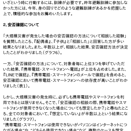
いざという時に行動するには、訓練が必要です。昨年避難訓練に参加しな
かった方には、今年、身の回りでどのような避難訓練があるかを把握した
上で、積極的な参加をお薦めいたします。
２．安否確認について
「大規模災害が発生した場合の安否確認の方法について相談した経験」
を質問したところ、『配偶者』、『子供』と「相談した」と回答した方が多い
結果となりました。また、半数以上が、相談した結果、安否確認方法が決定
したことがわかりました（グラフ6）。
一方、「安否確認の方法」について、対象者毎に上位3つを挙げていただ
いた結果、『携帯電話・スマートフォンへ電話』が上位を占めました。また、
『LINEで確認』、『携帯電話・スマートフォンのメールで確認』を含めると、
安否確認において携帯電話・スマートフォンへの依存度が高いことがわか
りました（表1）。
しかし、大規模災害の発生時に、必ずしも携帯電話やスマートフォンを利
用できるとは限りません。そこで、「安否確認の相談の際、携帯電話やスマ
ートフォンが使用できなくなった場合についても想定したか？」と尋ねたとこ
ろ、全ての対象者において、『想定していない』が半数以上という結果にな
りました（グラフ7）。
“携帯電話・スマートフォンは使用できないがパソコンはインターネットにつ
ながる場合”や、“どちらも使用できない場合”など、複数のケースを想定