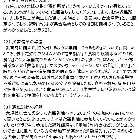
（1) 指定避難所の認知度
「お住まいの地域の指定避難所がどこか知っていますか?」と尋ねたとこ
ろ、約85%が『知っている』と回答しました（グラフ1）。また、指定避難所
は、大規模災害が発生した際の「家族との一番最初の合流場所」として設
定されており、避難所および集合場所としての役割を期待されていること
がわかりました（グラフ2）。
（2） 災害備品の準備
「災害時に備えて、持ち出せるように準備してあるもの」について質問した
ところ、懐中電灯やラジオなどの『電気製品』と食料や飲料水などの『飲
食品』が2大準備物であることがわかりました。次いで、ばんそうこうや常
備薬などの『救急用品』、マスクやウェットティッシュなどの『衛生用品』が
続き、ケガの治療や病気罹患の防止など健康への意識が高いようです。ま
た、現金や預金通帳、印鑑などの『貴重品類』も上位となりました避難中
や避難後に電気製品で喫緊の安全を確保した後、食料や救急・衛生用品
で健康を維持し、次いで貴重品類によって日常生活に戻り始めるという流
れを意識して準備をしているようです（グラフ3）。
（3） 避難訓練の経験
「大規模災害を想定した避難訓練への、 2017年の参加の有無」につい
て聞いたところ、約81%の方々は避難訓練に参加していないことがわかり
ました（グラフ4）。参加した避難訓練は、『地域（町内会など）』が1位、次
いで会社に勤めている方の参加率が高かった『勤務先』、お子様のいる
方の参加率が高かった『小学校』の順となりました（グラフ5）。