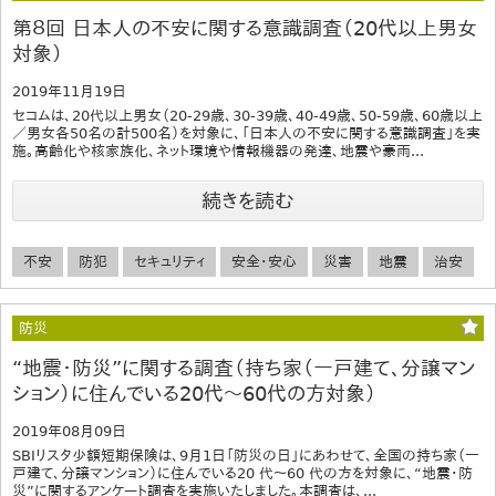
第８回 日本人の不安に関する意識調査（20代以上男女
対象）
2019年11月19日
セコムは、20代以上男女（20-29歳、30-39歳、40-49歳、50-59歳、60歳以上
／男女各50名の計500名）を対象に、「日本人の不安に関する意識調査」を実
施。高齢化や核家族化、ネット環境や情報機器の発達、地震や豪雨...
続きを読む
不安
防犯
セキュリティ
安全・安心
災害
地震
治安
防災
“地震・防災”に関する調査（持ち家（一戸建て、分譲マン
ション）に住んでいる20代～60代の方対象）
2019年08月09日
SBIリスタ少額短期保険は、9月1日「防災の日」にあわせて、全国の持ち家（一
戸建て、分譲マンション）に住んでいる20 代～60 代の方を対象に、“地震・防
災”に関するアンケート調査を実施いたしました。本調査は、...