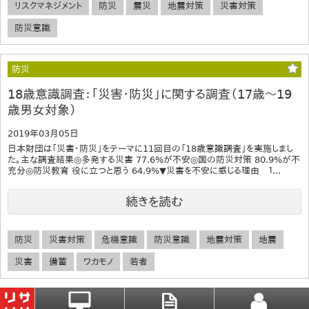
リスクマネジメント
防災
震災
地震対策
災害対策
防災意識
防災
18歳意識調査：「災害・防災」に関する調査（17歳～19
歳男女対象）
2019年03月05日
日本財団は「災害・防災」をテーマに11回目の「18歳意識調査」を実施しまし
た。主な調査結果​◎多発する災害 77.6%が不安◎国の防災対策 80.9%が不
充分◎防災教育 役に立つと思う 64.9%▼災害を不安に感じる理由 １...
続きを読む
防災
災害対策
危機意識
防災意識
地震対策
地震
災害
備蓄
ワカモノ
若者