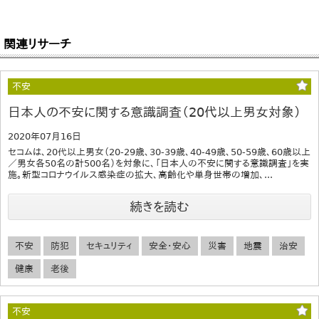
関連リサーチ
不安
日本人の不安に関する意識調査（20代以上男女対象）
2020年07月16日
セコムは、20代以上男女（20-29歳、30-39歳、40-49歳、50-59歳、60歳以上
／男女各50名の計500名）を対象に、「日本人の不安に関する意識調査」を実
施。新型コロナウイルス感染症の拡大、高齢化や単身世帯の増加、...
続きを読む
不安
防犯
セキュリティ
安全・安心
災害
地震
治安
健康
老後
不安