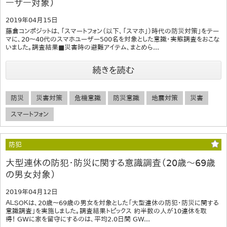
ーザー対象）
2019年04月15日
藤倉コンポジットは、「スマートフォン（以下、「スマホ」）時代の防災対策」をテー
マに、20～40代のスマホユーザー500名を対象とした意識・実態調査をおこな
いました。調査結果■災害時の避難アイテム、まとめら...
続きを読む
防災
災害対策
危機意識
防災意識
地震対策
災害
スマートフォン
防犯
大型連休の防犯・防災に関する意識調査（20歳～69歳
の男女対象）
2019年04月12日
ＡＬＳＯＫは、20歳～69歳の男女を対象とした「大型連休の防犯・防災に関する
意識調査」を実施しました。調査結果トピックス 約半数の人が10連休を取
得！ GWに家を留守にするのは、平均2.0日間 GW...