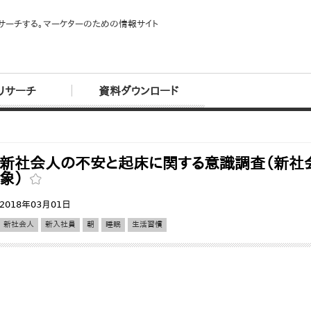
サーチする。マーケターのための情報サイト
リサーチ
資料ダウンロード
新社会人の不安と起床に関する意識調査（新社
象）
2018年03月01日
新社会人
新入社員
朝
睡眠
生活習慣