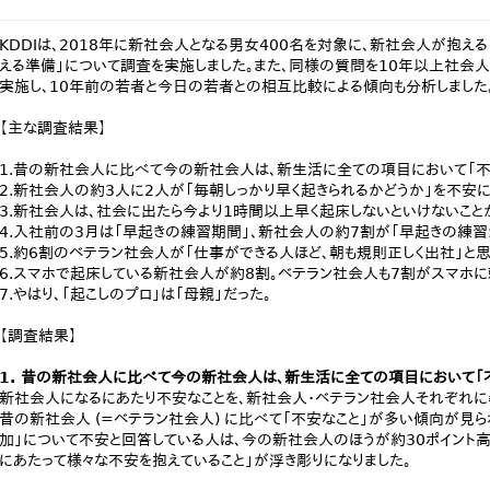
KDDIは、2018年に新社会人となる男女400名を対象に、新社会人が抱え
える準備」について調査を実施しました。また、同様の質問を10年以上社会人
実施し、10年前の若者と今日の若者との相互比較による傾向も分析しました
【主な調査結果】
1.昔の新社会人に比べて今の新社会人は、新生活に全ての項目において「不
2.新社会人の約3人に2人が「毎朝しっかり早く起きられるかどうか」を不安に
3.新社会人は、社会に出たら今より1時間以上早く起床しないといけないこと
4.入社前の3月は「早起きの練習期間」、新社会人の約7割が「早起きの練習
5.約6割のベテラン社会人が「仕事ができる人ほど、朝も規則正しく出社」と思
6.スマホで起床している新社会人が約8割。ベテラン社会人も7割がスマホに
7.やはり、「起こしのプロ」は「母親」だった。
【調査結果】
1. 昔の新社会人に比べて今の新社会人は、新生活に全ての項目において「
新社会人になるにあたり不安なことを、新社会人・ベテラン社会人それぞれに
昔の新社会人 (=ベテラン社会人) に比べて「不安なこと」が多い傾向が見ら
加」について不安と回答している人は、今の新社会人のほうが約30ポイント
にあたって様々な不安を抱えていること」が浮き彫りになりました。