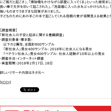
にご飯だと起こす」、「掃除機をかけながら部屋に入ってくる」といった微笑ま
長い棒で天井を叩いて起こされた」、「洗面器に入った水をぶっかけられた」、
強いものまでさまざまな回答がありました。
子どものためにあの手この手で起こしてくれる母親の愛が垣間見える結果とな
【調査概要】
「新社会人の不安と起床に関する意識調査」
・調査対象者・標本数：
以下の2属性、全国計800サンプル
「新社会人」男女400サンプル: 2018年に社会人になる男女
「ベテラン社会人」男女400サンプル: 社会人経験が10年以上の男女
・調査手法：インターネット調査
・実査期間：2018年2月17日、18日
詳しいリサーチ内容はネタ元へ
[
KDDI
]