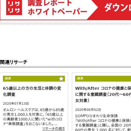
関連リサーチ
健康
健康
65歳以上の方の生活と体調の変
With/After コロナの健康と
化調査
に関する意識調査（20代～60
女対象）
2020年07月13日
オムロン ヘルスケアは、65歳から85歳
2020年06月02日
の男女1,000人を対象に、「65歳以上
ＳＯＭＰＯひまわり生命保険
の高齢者1000人に聞いた"withコロ
「With/After コロナの健康と保
ナ"実態調査」をおこないました。...
する意識調査」と題し、全国の 20
リサーチの続き
60代の男女 1,000 名に対して、