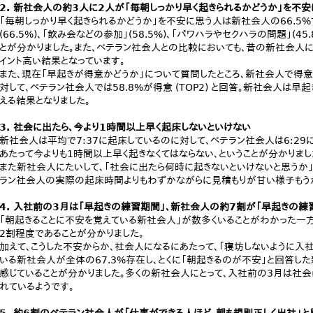
2. 新社会人の約3人に2人が「毎朝しっかり早く起きられるかどうか」を不安
「毎朝しっかり早く起きられるかどうか」を不安に思う人は新社会人の66.5
(66.5%)、「飲み会などの参加」(58.5%)、「パワハラやセクハラの問題」(
とが分かりました。また、ベテラン社会人との比較においても、昔の新社会人に
イント高い結果となっています。
また、現在「早起きが得意かどうか」について質問したところ、新社会人で得意 (T
対して、ベテラン社会人では58.8%が得意 (TOP2) と回答。新社会人は
える結果となりました。
3. 社会に出たら、今より1時間以上早く起床しないといけない
新社会人は平均で7:37に起床しているのに対して、ベテラン社会人は6:2
あたって今よりも1時間以上早く起きなくてはならない、ということが分かりまし
また新社会人にたいして、「社会に出たら何時に起きないといけないと思うか」と
ラン社会人の実際の起床時間よりもわずかながらに見積もりが甘い様子もう
4. 入社前の3月は「早起きの練習期間」、新社会人の約7割が「早起きの練
「朝起きることに不安を覚えている新社会人」が数多くいることがわかった一
2割程度であることが分かりました。
加えて、こうした不安からか、社会人になるにあたって、「寝坊しないように入
いる新社会人が全体の67.3%存在し、とくに「朝起きるのが不安」と回答した
感じていることが分かりました。多くの新社会人にとって、入社前の3月は社
れているようです。