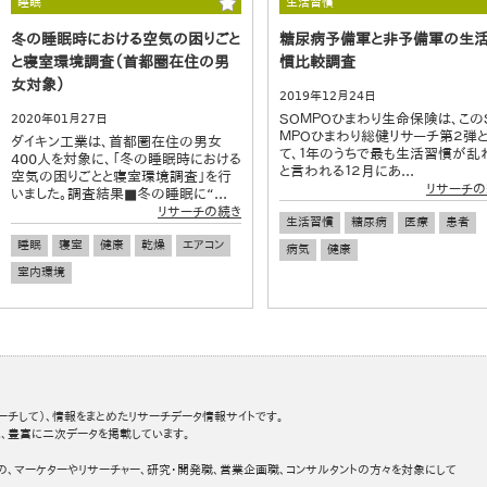
睡眠
生活習慣
冬の睡眠時における空気の困りごと
糖尿病予備軍と非予備軍の生
と寝室環境調査（首都圏在住の男
慣比較調査
女対象）
2019年12月24日
ＳＯＭＰＯひまわり生命保険は、この
2020年01月27日
ＭＰＯひまわり総健リサーチ第２弾と
ダイキン工業は、首都圏在住の男女
て、１年のうちで最も生活習慣が乱
400人を対象に、「冬の睡眠時における
と言われる１２月にあ...
空気の困りごとと寝室環境調査」を行
リサーチの
いました。調査結果■冬の睡眠に“...
リサーチの続き
生活習慣
糖尿病
医療
患者
睡眠
寝室
健康
乾燥
エアコン
病気
健康
室内環境
ーチして）、情報をまとめたリサーチデータ情報サイトです。
、豊富に二次データを掲載しています。
の、マーケターやリサーチャー、研究・開発職、営業企画職、コンサルタントの方々を対象にして