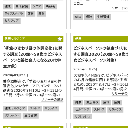
コロ...
健康
生活習慣
シニア
高齢者
リサーチの
ライフスタイル
疲労
疲れ
健康
保険
生活習慣
セルフケア
健康セルフケア
健康
「季節の変わり目の体調変化」に関
ビジネスパーソンの健康づくりに
する調査（20歳～59歳のビジネス
する調査2020（20歳～59歳
パーソンと新社会人になる20代学
女ビジネスパーソン対象）
生対象）
2020年03月26日
大和ネクスト銀行は、ビジネスパー
2020年03月27日
の心身の健康に関する意識と実態
養命酒製造は、「季節の変わり目の体
るため、2020年3月7日～3月10
調変化」というテーマで、インターネット
4日間、全国の20歳～59歳の男女..
調査を2020年3月10日～3月12日の
リサーチの
3日間で行い、全国の20歳～59歳の...
リサーチの続き
健康
生活習慣
疲れ
疲労
健康セルフケア
ストレス
リラックス
セルフケア
ストレス
リラックス
リフレッシュ
生活習慣
リフレッシュ