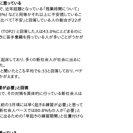
に思っている
%で、近年話題となっている「残業時間について」
45.8%) などと同等かそれ以上に不安視しているこ
比べて「不安」と回答している人の割合が22ポ
OP2) と回答した人は43.0%にとどまるのに
早起きに苦手意識を持っている人が多いことがうかが
9に起床しており、多くの新社会人が社会に出るに
た。
聞いたところ平均で6:33と回答しており、ベテ
かがえます。
習が必要」と回答
方で、その対策を具体的に行っている新社会人は
社前の3月頃には早く起きる練習が必要」と思って
新社会人ベースでは80.8%もの人が「必要」と
会に出るための「早起きの練習期間」と位置付けら