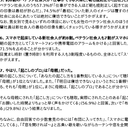
5. 約6割のベテラン社会人が「仕事ができる人ほど、朝も規則正しく出社」と
ベテラン社会人のうち57.3%が「仕事ができる人ほど朝も規則正しく起きて出社
の印象は最初が肝心だ」、74.5%が「最初についた新人のイメージは覆すの
社会に出るにあたっては絶対に寝坊できないことがうかがえます。
なお、男女別で見るといずれの項目においても女性のベテラン社会人のほう
輩社員は新社会人の最初の印象を厳しくチェックしている様子がうかがえます
6. スマホで起床している新社会人が約8割。ベテラン社会人も7割がスマホ
朝の起き方として「スマートフォンや携帯電話のアラームをかける」と回答した
71.5%を占めることが分かりました。
目覚まし時計 (置き時計) を利用する人も3割程度いるものの、全体として「
かがえます。
7. やはり、「起こしのプロ」は「母親」だった。
朝の起こし方について、「あなたの起こし方を1番熟知している人」について聴
「母親」が1位となりました。また、「『明日は寝坊できない』というときに1番頼
ろ、それも「母親」が1位に。まさに母親は、「起こしのプロ」であることが分かり
そんな母親にされた「起こし方」についても聴取。実際にされたことのある「起
「お願いした時間よりちょっと早く声をかけてくる」(56.9%) と回答。次いで「布
る」(29.8%) という結果となりました。
ちなみに、自由回答での少数意見の中には「布団に入ってきた」、「スマホに電話
こしてくる」、「『窓を開ければ～』と古臭い歌を歌いながらカーテンや窓を全開