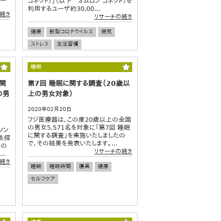
コネクト）」（以下 オムロン コネクト）を
利用するユーザ約30,00...
続き
リサーチの続き
健康
新型コロナウイルス
病気
ストレス
生活習慣
睡眠
関
第7回 睡眠に関する調査（20歳以
の男
上の男女対象）
2020年02月20日
フジ医療器は、この度20歳以上の全国
の男女5,571名を対象に「第7回 睡眠
ソン
に関する調査」を実施いたしましたの
を探
で、その結果を発表いたします。...
日の
リサーチの続き
.
続き
睡眠
睡眠時間
寝具
健康
セルフケア