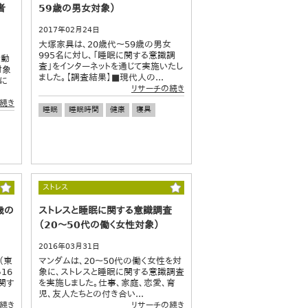
者
59歳の男女対象）
2017年02月24日
大塚家具は、20歳代～59歳の男女
995名に対し、「睡眠に関する意識調
活動
査」をインターネットを通じて実施いたし
対象
ました。【調査結果】■現代人の...
に
リサーチの続き
続き
睡眠
睡眠時間
健康
寝具
ストレス
歳の
ストレスと睡眠に関する意識調査
（20～50代の働く女性対象）
2016年03月31日
（東
マンダムは、20～50代の働く女性を対
16
象に、ストレスと睡眠に関する意識調査
関す
を実施しました。仕事、家庭、恋愛、育
児、友人たちとの付き合い...
続き
リサーチの続き