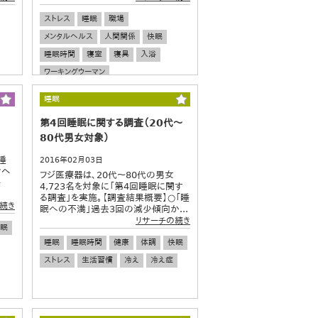
ストレス
睡眠
職場
メンタルヘルス
人間関係
快眠
睡眠時間
寝室
寝具
入浴
ワーキングウーマン
有職女性ストレスチェック
健康
体調
睡眠
生活習慣
第4回睡眠に関する調査（20代～
80代男女対象）
睡
2016年02月03日
けヘ
フジ医療器は、20代～80代の男女
ー
4,723名を対象に「第4回睡眠に関す
る調査」を実施。【調査結果概要】○「睡
続き
眠への不満」過去3回の減少傾向か...
リサーチの続き
眠
睡眠
睡眠時間
健康
体調
快眠
ストレス
生活習慣
冷え
冷え症