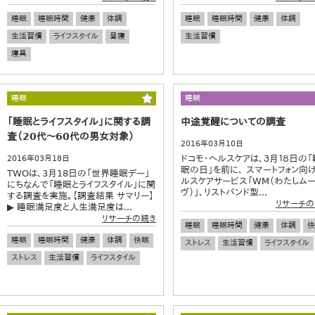
睡眠
睡眠時間
健康
体調
睡眠
睡眠時間
健康
体調
生活習慣
ライフスタイル
昼寝
生活習慣
寝具
睡眠
睡眠
「睡眠とライフスタイル」に関する調
中途覚醒についての調査
査（20代～60代の男女対象）
2016年03月10日
ドコモ・ヘルスケアは、３月１８日の「
2016年03月18日
眠の日」を前に、 スマートフォン向
TWOは、3月18日の「世界睡眠デー」
ルスケアサービス「WM（わたしム
にちなんで「睡眠とライフスタイル」に関
ヴ）」、リストバンド型...
する調査を実施。【調査結果 サマリー】
リサーチの
▶ 睡眠満足度と人生満足度は...
リサーチの続き
睡眠
睡眠時間
健康
体調
快
睡眠
睡眠時間
健康
体調
快眠
ストレス
生活習慣
ライフスタイル
ストレス
生活習慣
ライフスタイル