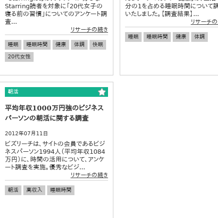
Starring読者を対象に「20代女子の
分の1を占める睡眠時間について
寝る前の習慣」についてのアンケート調
いたしました。【調査結果】...
査...
リサーチの
リサーチの続き
睡眠
睡眠時間
健康
体調
睡眠
睡眠時間
健康
体調
快眠
20代女性
朝活
平均年収1000万円強のビジネス
パーソンの朝活に関する調査
2012年07月11日
ビズリーチは、サイトの会員であるビジ
ネスパーソン1994人（平均年収1084
万円）に、時間の活用について、アンケ
ート調査を実施。優秀なビジ...
リサーチの続き
朝活
高収入
睡眠時間