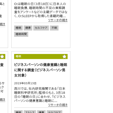
具と
O:は睡眠の日（3月18日）に日本人の
を
睡眠負債、睡眠時間の不足の実態調
査をアンケートなどの主観データではな
査
く、O:SLEEPから取得した客観的睡...
リサーチの続き
続き
睡眠
健康
セルフケア
不眠
睡眠時間
睡眠
調査
ビジネスパーソンの健康意識と睡眠
に関する調査（ビジネスパーソン男
女対象）
るサ
2019年03月13日
ェク
西川では、社内研究機関である「日本
続可
睡眠科学研究所」監修のもと、3月18
日の「睡眠の日」に合わせ、「ビジネス
続き
パーソンの健康意識と睡眠に...
リサーチの続き
睡眠
ストレス
健康
セルフケア