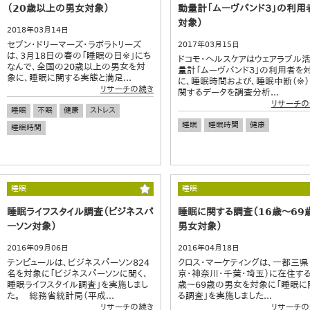
（20歳以上の男女対象）
動量計「ムーヴバンド３」の利用
対象）
2018年03月14日
セブン・ドリーマーズ・ラボラトリーズ
2017年03月15日
は、3月18日の春の「睡眠の日※」にち
ドコモ・ヘルスケアはウェアラブル
なんで、全国の20歳以上の男女を対
量計「ムーヴバンド３」の利用者を
象に、睡眠に関する実態と満足...
に、睡眠時間および、睡眠中断（※）
リサーチの続き
関するデータを調査分析...
リサーチの
睡眠
不眠
健康
ストレス
睡眠
睡眠時間
健康
睡眠時間
睡眠
睡眠
睡眠ライフスタイル調査（ビジネスパ
睡眠に関する調査（16歳～69
ーソン対象）
男女対象）
2016年09月06日
2016年04月18日
テンピュールは、ビジネスパーソン824
クロス・マーケティングは、一都三県
名を対象に「ビジネスパーソンに聞く、
京・神奈川・千葉・埼玉）に在住する
睡眠ライフスタイル調査」を実施しまし
歳～69歳の男女を対象に「睡眠に
た。 総務省統計局（平成...
る調査」を実施しました...
リサーチの続き
リサーチの