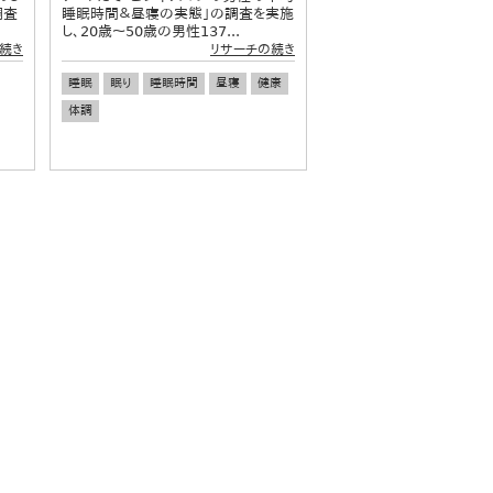
調査
睡眠時間＆昼寝の実態」の調査を実施
し、20歳～50歳の男性137...
続き
リサーチの続き
睡眠
眠り
睡眠時間
昼寝
健康
体調