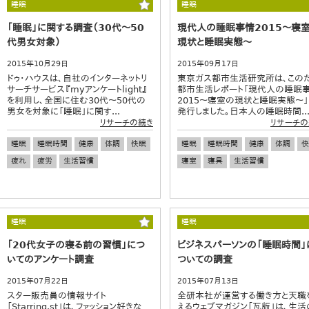
睡眠
睡眠
「睡眠」に関する調査（30代～50
現代人の睡眠事情2015～寝
代男女対象）
現状と睡眠実態～
2015年10月29日
2015年09月17日
ドゥ・ハウスは、自社のインターネットリ
東京ガス都市生活研究所は、この
サーチサービス『myアンケートlight』
都市生活レポート「現代人の睡眠
を利用し、全国に住む30代～50代の
2015～寝室の現状と睡眠実態～」
男女を対象に「睡眠」に関す...
発行しました。日本人の睡眠時間..
リサーチの続き
リサーチの
睡眠
睡眠時間
健康
体調
快眠
睡眠
睡眠時間
健康
体調
快
疲れ
疲労
生活習慣
寝室
寝具
生活習慣
睡眠
睡眠
「20代女子の寝る前の習慣」につ
ビジネスパーソンの「睡眠時間」
いてのアンケート調査
ついての調査
2015年07月22日
2015年07月13日
スター販売員の情報サイト
全研本社が運営する働き方と天職
「Starring.st」は、ファッション好きな
えるウェブマガジン「瓦版」は、生活