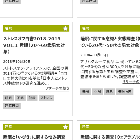
睡眠時間
睡眠時間
睡眠
睡眠
ストレスオフ白書2018-2019
睡眠に関する意識と実態調査（
VOL.1 睡眠（20～69歳男女対
ている20代～50代の男女対象
象）
2018年09月06日
アサヒグループ食品は、働いている
2018年10月30日
代～50代の男女800人を対象に
ストレスオフ・アライアンスは、全国の男
に関する意識と実態調査を実施し
女14万に行っている大規模調査「ココ
査結果をまとめました。調査結果サマ.
ロの体力測定」を基に「日本人とストレ
リサーチの
ス性疲労」の研究を進め...
リサーチの続き
睡眠
不眠
健康
睡眠時間
睡眠
不眠
健康
ストレス
睡眠時間
睡眠
睡眠
睡眠と「いびき」に関する悩み調査
睡眠に関する調査（ウェアラブル