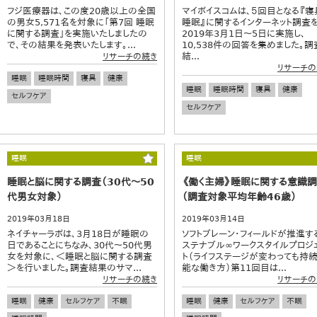
フジ医療器は、この度20歳以上の全国
マイボイスコムは、５回目となる『寝
の男女5,571名を対象に「第7回 睡眠
睡眠』に関するインターネット調査
に関する調査」を実施いたしましたの
2019年3月1日～5日に実施し、
で、その結果を発表いたします。...
10,538件の回答を集めました。調
結...
リサーチの続き
リサーチの
睡眠
睡眠時間
寝具
健康
睡眠
睡眠時間
寝具
健康
セルフケア
セルフケア
睡眠
睡眠
睡眠と脳に関する調査（30代～50
《働く主婦》睡眠に関する意識
代男女対象）
（調査対象平均年齢46歳）
2019年03月18日
2019年03月14日
ネイチャーラボは、3月18日が睡眠の
ソフトブレーン・フィールドが推進す
日であることにちなみ、30代～50代男
ステナブル∞ワークスタイルプロジ
女を対象に、＜睡眠と脳に関する調査
ト（ライフステージが変わっても持
＞を行いました。調査結果のサマ...
能な働き方）第11回目は...
リサーチの続き
リサーチの
睡眠
健康
セルフケア
不眠
睡眠
健康
セルフケア
不眠