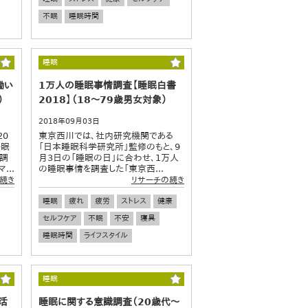
不眠
睡眠時間
睡眠
働い
1万人の睡眠事情調査【睡眠白書
）
2018】（18～79歳男女対象）
2018年09月03日
20
東京西川では、社内研究機関である
睡眠
「日本睡眠科学研究所」監修のもと、9
、調
月3日の「睡眠の日」に合わせ、1万人
..
の睡眠事情を調査した「東京西...
続き
リサーチの続き
睡眠
疲れ
疲労
ストレス
健康
セルフケア
不眠
不安
寝具
睡眠時間
ライフスタイル
睡眠
活
睡眠に関する意識調査（20歳代～