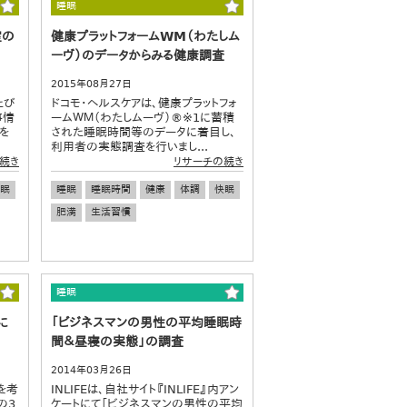
睡眠
室の
健康プラットフォームWM（わたしム
ーヴ）のデータからみる健康調査
2015年08月27日
たび
ドコモ・ヘルスケアは、健康プラットフォ
事情
ームＷＭ（わたしムーヴ）®※1に蓄積
を
された睡眠時間等のデータに着目し、
.
利用者の実態調査を行いまし...
続き
リサーチの続き
眠
睡眠
睡眠時間
健康
体調
快眠
肥満
生活習慣
睡眠
に
「ビジネスマンの男性の平均睡眠時
間＆昼寝の実態」の調査
2014年03月26日
を考
INLIFEは、自社サイト『INLIFE』内アン
の3
ケートにて「ビジネスマンの男性の平均