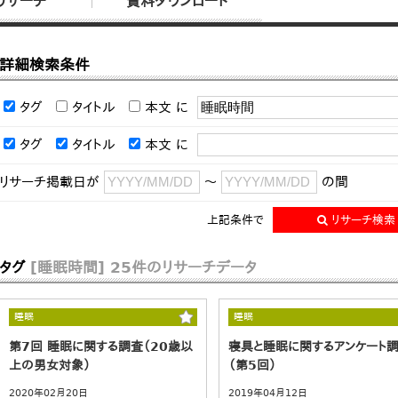
リサーチ
資料ダウンロード
詳細検索条件
タグ
タイトル
本文
に
タグ
タイトル
本文
に
リサーチ掲載日が
～
の間
上記条件で
リサーチ検索
タグ
[睡眠時間]
25件のリサーチデータ
睡眠
睡眠
第7回 睡眠に関する調査（20歳以
寝具と睡眠に関するアンケート
上の男女対象）
（第5回）
2020年02月20日
2019年04月12日