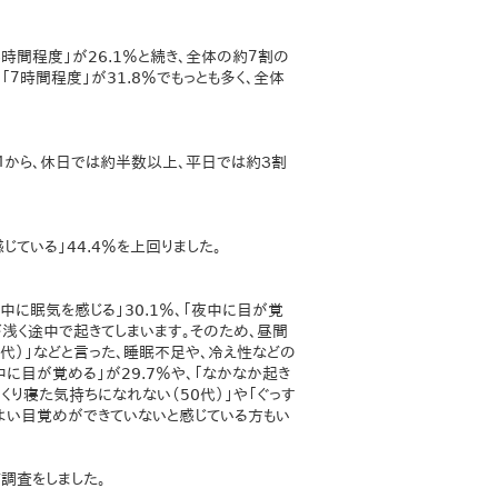
５時間程度」が26.1％と続き、全体の約７割の
７時間程度」が31.8％でもっとも多く、全体
１から、休日では約半数以上、平日では約３割
じている」44.4％を上回りました。
中に眠気を感じる」30.1％、「夜中に目が覚
眠が浅く途中で起きてしまいます。そのため、昼間
0代）」などと言った、睡眠不足や、冷え性などの
に目が覚める」が29.7％や、「なかなか起き
くり寝た気持ちになれない（50代）」や「ぐっす
地よい目覚めができていないと感じている方もい
調査をしました。