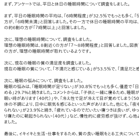
まず、アンケートでは、平日と休日の睡眠時間について調査をしました。
まず、平日の睡眠時間の平均は、「６時間程度」が32.5％でもっとも多く、「
方が、「６時間未満」と回答しました。その一方で休日の睡眠時間の平均は、「
の約６割の方が「７時間以上」と回答しました。
次に、理想の睡眠時間について、調査をしました。
理想の睡眠時間は、８割近くの方が「７～８時間程度」と回答しました。図表
の方が、理想の睡眠時間が取れているようです。
次に、現在の睡眠の質の満足度を調査しました。
現在の睡眠の質について、「不満だと感じている」が53.5％で、「満足だと感
次に、睡眠の悩みについて、調査をしました。
睡眠の悩みは、「睡眠時間が足りない」が30.8％でもっとも多く、僅差で「日
める」29.7%と続きました。コメントからは、「子供と一緒に寝るため、睡
眠い時があります（40代）」や、「冷え性で足が冷えて目が覚めてしまう（5
体の不調により、日中に眠気を感じるといった声がありました。他にも、「夜中
られない」が23.9％と続き、「疲れているのでだいたい寝つきは良いが、ゆっ
り寝たのに朝起きられない（40代）」など、慢性的に疲労感が抜けず、心
ました。
最後に、イキイキと生活・仕事をするため、質の良い睡眠をとる工夫について