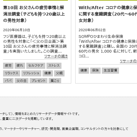
第10回 お父さんの疲労事情と解
With/After コロナの健康と
消法調査（子どもを持つ20歳以上
に関する意識調査（20代～60
の男性対象）
女対象）
2020年06月10日
2020年06月02日
フジ医療器は、子どもを持つ20歳以上
ＳＯＭＰＯひまわり生命保険
の男性を対象に「＜父の日企画＞第
「With/After コロナの健康と保
10回 お父さんの疲労事情と解消法調
する意識調査」と題し、全国の 20
査」を実施いたしました。この調査...
60代の男女 1,000 名に対して、
コロ...
リサーチの続き
リサーチの
疲労
疲れ
セルフケア
ストレス
健康
保険
生活習慣
リラックス
リフレッシュ
健康
父親
パパ
父の日
プレゼント
肩こり
腰痛
ーチして）、情報をまとめたリサーチデータ情報サイトです。
、豊富に二次データを掲載しています。
の、マーケターやリサーチャー、研究・開発職、営業企画職、コンサルタントの方々を対象にして