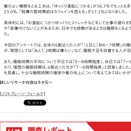
質のよい睡眠をとる工夫は、「ゆっくり湯船につかる」が36.7％でもっとも多
23.0％、「就寝の数時間前はカフェインを控える」が17.1％となりました。
具体的には、「お湯船につかりゆっくりとストレッチなどをして仕事の疲れを取
や「夜寝付けないことがあるため、日中でも時間があるときは睡眠をとるよう
た。
今回のアンケートでは、全体の6割近くの人が「（1日に）約6～7時間」の
が、理想としては「あと１、2時間は寝たい」など、睡眠不足を自覚する人が目
また、睡眠時間の平均について平日では「５～６時間程度」、休日では「７
かり、理想の睡眠時間は、８割近くの方が「７～８時間程度」と回答しました
を見直し、十分な睡眠時間の確保や質の向上について考えてみてはいかが
詳しいリサーチ内容はネタ元へ
[
ソフトブレーン・フィールド
]