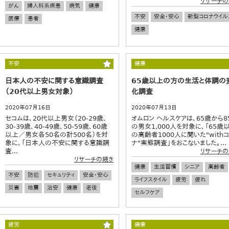
リサーチの
がん
婦人科系疾患
病気
健康
不安
安全・安心
新型コロナウイル
医療
患者
健康
不安
健康
日本人の不安に関する意識調査
65歳以上の方の生活と体調の
（20代以上男女対象）
化調査
2020年07月16日
2020年07月13日
セコムは、20代以上男女（20-29歳、
オムロン ヘルスケアは、65歳から8
30-39歳、40-49歳、50-59歳、60歳
の男女1,000人を対象に、「65歳
以上／男女各50名の計500名）を対
の高齢者1000人に聞いた"with
象に、「日本人の不安に関する意識調
ナ"実態調査」をおこないました。...
査...
リサーチの
リサーチの続き
健康
生活習慣
シニア
高齢者
不安
防犯
セキュリティ
安全・安心
ライフスタイル
疲労
疲れ
災害
地震
治安
健康
老後
セルフケア
疲労
健康