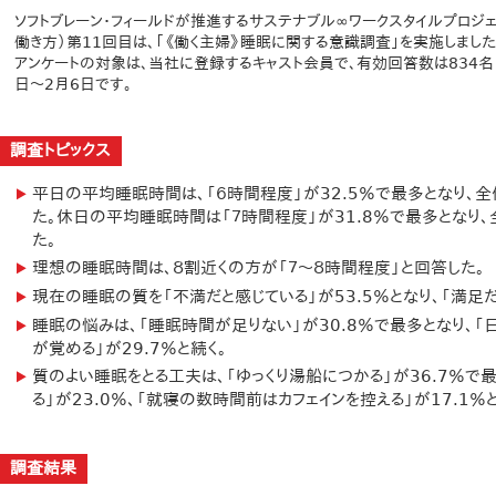
ソフトブレーン・フィールドが推進するサステナブル∞ワークスタイルプロジ
働き方）第11回目は、「《働く主婦》睡眠に関する意識調査」を実施しました
アンケートの対象は、当社に登録するキャスト会員で、有効回答数は834名（
日～2月6日です。
調査トピックス
平日の平均睡眠時間は、「６時間程度」が32.5％で最多となり、
た。休日の平均睡眠時間は「７時間程度」が31.8％で最多となり
た。
理想の睡眠時間は、８割近くの方が「７～８時間程度」と回答した。
現在の睡眠の質を「不満だと感じている」が53.5％となり、「満足だ
睡眠の悩みは、「睡眠時間が足りない」が30.8％で最多となり、「日
が覚める」が29.7％と続く。
質のよい睡眠をとる工夫は、「ゆっくり湯船につかる」が36.7％で
る」が23.0％、「就寝の数時間前はカフェインを控える」が17.1％
調査結果