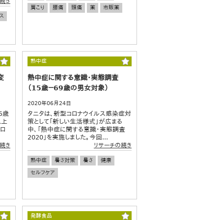
続き
肩こり
腰痛
頭痛
薬
市販薬
ス
熱中症
変
熱中症に関する意識・実態調査
（15歳－69歳の男女対象）
2020年06月24日
5歳
タニタは、新型コロナウイルス感染症対
以上
策として「新しい生活様式」が広まる
コロ
中、「熱中症に関する意識・実態調査
2020」を実施しました。今回...
続き
リサーチの続き
熱中症
暑さ対策
暑さ
健康
セルフケア
発酵食品