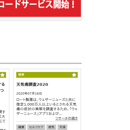
健康
する
天気痛調査2020
につ
2020年07月16日
ロート製薬は、ウェザーニューズと共に
推定1,000万人以上いるとされる天気
痛の症状の実態を調査するため、「ウェ
関す
ザーニュース」アプリおよび...
拡大
リサーチの続き
じて
健康
セルフケア
病気
天候