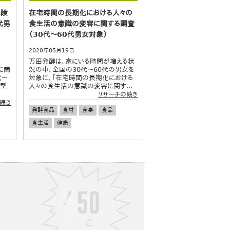
保険
在宅時間の長期化における人々の
代男
食生活の意識の変容に関する調査
（30代～60代男女対象）
2020年05月19日
万田発酵は、家にいる時間が増える状
険に関
況の中、全国の30代～60代の男女を
代～
対象に、「在宅時間の長期化における
新型
人々の食生活の意識の変容に関す...
リサーチの続き
続き
発酵食品
食材
食事
食品
食生活
健康