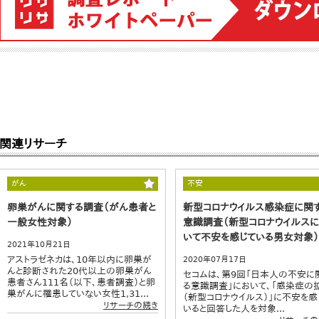
関連リサーチ
がん
不安
卵巣がんに関する調査（がん患者と
新型コロナウイルス感染症に関
一般女性対象）
意識調査（新型コロナウイルス
いて不安を感じている男女対象）
2021年10月21日
アストラゼネカは、10年以内に卵巣が
2020年07月17日
んと診断された20代以上の卵巣がん
セコムは、第9回「日本人の不安に
患者さん111名（以下、患者調査）と卵
る意識調査」において、「感染症の
巣がんに罹患していない女性1,31...
（新型コロナウイルス）」に不安を感
リサーチの続き
いると回答した人を対象...