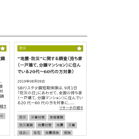
防災
意識
“地震・防災”に関する調査（持ち家
（一戸建て、分譲マンション）に住ん
でいる20代～60代の方対象）
、
2019年08月09日
0歳
SBIリスタ少額短期保険は、9月1日
対
「防災の日」にあわせて、全国の持ち家
識調
（一戸建て、分譲マンション）に住んでい
る20 代～60 代の方を対象に、...
続き
リサーチの続き
安心
防災
災害対策
危機意識
防災意識
地震対策
地震
災害
住まい
住宅
地震保険
保険