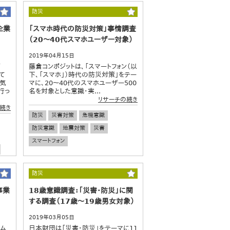
防災
企業
「スマホ時代の防災対策」事情調査
（20～40代スマホユーザー対象）
2019年04月15日
画
藤倉コンポジットは、「スマートフォン（以
て
下、「スマホ」）時代の防災対策」をテー
景気
マに、20～40代のスマホユーザー500
行っ
名を対象とした意識・実...
リサーチの続き
続き
防災
災害対策
危機意識
防災意識
地震対策
災害
スマートフォン
防災
事業
18歳意識調査：「災害・防災」に関
する調査（17歳～19歳男女対象）
2019年03月05日
コム
日本財団は「災害・防災」をテーマに11