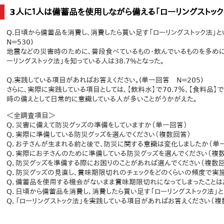
3人に１人は備蓄品を使用しながら備える「ローリングストック
Q.日頃から備蓄品を消費し、消費したら買い足す「ローリングストック法」
N＝530)
地震などの災害時のために、普段食べているもの・飲んでいるものを多めに
ーリングストック法」を知っている人は38.7%となった。
Q.実践している項目があればお答えください。(単一回答 N＝205)
さらに、実際に実践している項目としては、【飲料水】で70.7％、【食料品】
時の備えとして日常的に意識している人が多いことがうかがえた。
＜全調査項目＞
Q．災害に備えて防災グッズの準備をしていますか（単一回答）
Q．実際に準備している防災グッズを選んでください（複数回答）
Q．お子さんが生まれる前と後で、防災に関する意識は変化しましたか（単
Q．実際にお子さんのために準備している防災グッズを選んでください（複
Q．防災グッズを準備する際にお困りのことがあれば選んでください（複数
Q．防災グッズの見直し、賞味期限切れのチェックをどのくらいの頻度で実
Q．備蓄品を使用する機会がないまま賞味期限切れになってしまったことは
Q．日頃から備蓄品を消費し、消費したら買い足す「ローリングストック法」
Q．「ローリングストック法」を実践している項目があればお答えください（複