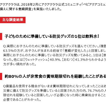
アクアクララは、2018年2月にアクアクララ公式コミュ二ティ「ベビアクアコミ
備えに関する意識調査」を実施いたしました。
主な調査結果
子どものために準備している防災グッズの1位は飲料水！
Q.実際にお子さんのために準備している防災グッズを選んでください。(複数
63.5%の方が、お子さんが生まれる前後で「意識が変化した」と回答しまし
実際にお子さんのために準備している防災グッズを聞いてみると、1位は【飲料水
なった。他には【ウェットティッシュ】40.9%、【おむつ】41.3%からわか
方が多い傾向があった。
約80%の人が非常食の賞味期限切れを経験したことがある
Q備蓄品を使用する機会がないまま賞味期限切れになってしまったことはあり
災害に備えて防災グッズを準備していると回答された方の内、76.7%も
限切れを経験していると回答した。いざ必要になった時に廃棄処分するこ
必要であることがわかった。