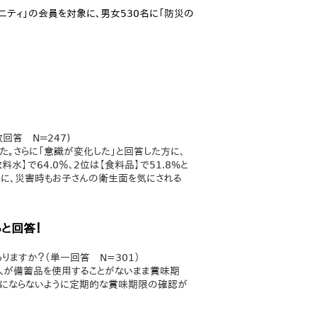
ュニティ」の会員を対象に、男女530名に「防災の
回答 N＝247)
た。さらに「意識が変化した」と回答した方に、
】で64.0％、2位は【食料品】で51.8%と
るように、災害時もお子さんの衛生面を気にされる
と回答！
ますか？（単一回答 N=301）
の人が備蓄品を使用することがないまま賞味期
とにならないように定期的な賞味期限の確認が