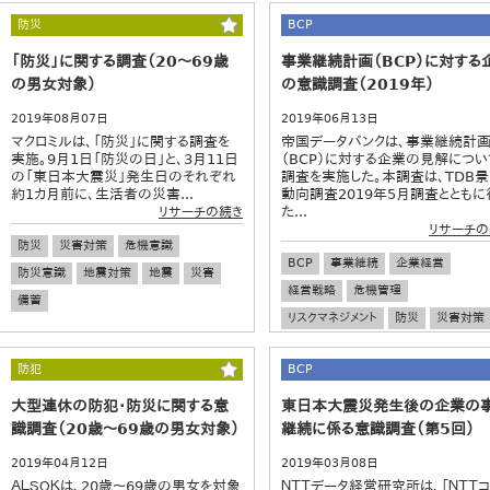
防災
BCP
「防災」に関する調査（20～69歳
事業継続計画（BCP）に対する
の男女対象）
の意識調査（2019年）
2019年08月07日
2019年06月13日
マクロミルは、「防災」に関する調査を
帝国データバンクは、事業継続計
実施。9月1日「防災の日」と、3月11日
（BCP）に対する企業の見解につい
の「東日本大震災」発生日のそれぞれ
調査を実施した。本調査は、TDB
約1カ月前に、生活者の災害...
動向調査2019年5月調査とともに
た...
リサーチの続き
リサーチの
防災
災害対策
危機意識
BCP
事業継続
企業経営
防災意識
地震対策
地震
災害
経営戦略
危機管理
備蓄
リスクマネジメント
防災
災害対策
防犯
BCP
大型連休の防犯・防災に関する意
東日本大震災発生後の企業の
識調査（20歳～69歳の男女対象）
継続に係る意識調査（第5回）
2019年04月12日
2019年03月08日
ＡＬＳＯＫは、20歳～69歳の男女を対象
ＮＴＴデータ経営研究所は、「ＮＴＴ