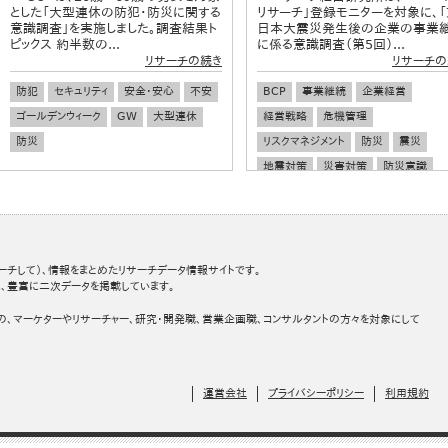
とした「大型連休の防犯・防災に関する
リサーチ」登録モニターを対象に、「
意識調査」を実施しました。調査結果ト
日本大震災発生後の企業の事業
ピックス 約半数の...
に係る意識調査（第5回）...
リサーチの続き
リサーチの
防犯
セキュリティ
安全・安心
不安
BCP
事業継続
企業経営
ゴールデンウィーク
GW
大型連休
経営戦略
危機管理
防災
リスクマネジメント
防災
震災
地震対策
災害対策
防災意識
ーチして）、情報をまとめたリサーチデータ情報サイトです。
、豊富に二次データを掲載しています。
の、マーケターやリサーチャー、研究・開発職、営業企画職、コンサルタントの方々を対象にして
運営会社
プライバシーポリシー
利用規約