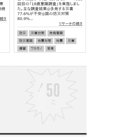
東
回目の「18歳意識調査」を実施しまし
継続
た。主な調査結果​◎多発する災害
77.6%が不安◎国の防災対策
80.9%...
続き
リサーチの続き
防災
災害対策
危機意識
防災意識
地震対策
地震
災害
備蓄
ワカモノ
若者