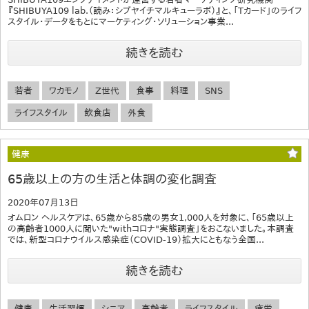
『SHIBUYA109 lab.（読み：シブヤイチマルキューラボ）』と、「Tカード」のライフ
スタイル・データをもとにマーケティング・ソリューション事業...
続きを読む
若者
ワカモノ
Z世代
食事
料理
SNS
ライフスタイル
飲食店
外食
健康
65歳以上の方の生活と体調の変化調査
2020年07月13日
オムロン ヘルスケアは、65歳から85歳の男女1,000人を対象に、「65歳以上
の高齢者1000人に聞いた"withコロナ"実態調査」をおこないました。本調査
では、新型コロナウイルス感染症（COVID-19）拡大にともなう全国...
続きを読む
健康
生活習慣
シニア
高齢者
ライフスタイル
疲労