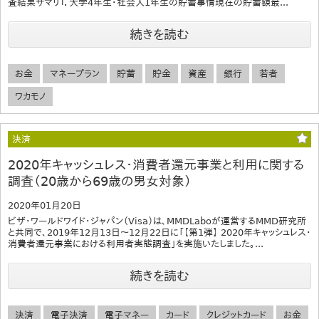
査結果サマリ１．大学4年生・社会人1年生の貯蓄事情現在の貯蓄額最...
続きを読む
お金
マネープラン
貯蓄
貯金
資産
銀行
若者
ワカモノ
決済
2020年キャッシュレス・消費者還元事業と利用に関する
調査（20歳から69歳の男女対象）
2020年01月20日
ビザ・ワールドワイド・ジャパン（Visa）は、MMDLaboが運営するMMD研究所
と共同で、2019年12月13日～12月22日に「【第1弾】 2020年キャッシュレス・
消費者還元事業における利用者実態調査」を実施いたしました。...
続きを読む
決済
電子決済
電子マネー
カード
クレジットカード
お金