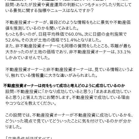
設問：あなたが投資や資産運用の判断にいつもチェックしたり気にして
いる景気に関する指標やニュースはなんですか？
不動産投資オーナーが、普段どのような情報をもとに景気や不動産価
値を推測しているのかを聞いてみました。
もっとも多いのが、日経平均株価で60.0%。次に日銀の金利施策で
52.6%。その次が土地の価格で51.4%となりました。
また、非不動産投資オーナーにも同様の質問をしたところ、乖離が最も
大きかったのが土地の価格であり、非不動産投資オーナーは、33.1%
しかみていませんでした。
不動産投資オーナーと非不動産投資オーナーは、見ている情報というよ
り、触れている情報量に大きな違いがみられました。
不動産投資オーナーは何をもって成功と考えどのように成功しているのか
設問：不動産投資に「かなり成功していると思う」「まあまあ成功してい
ると思う」と答えた方にお聞きします。不動産投資で成功している理由
やコツなどを教えてください。
この設問では、不動産投資オーナーが不動産投資に成功しているかを、
どういった視点で見ていてどういったことに気を付けているのかが分か
りました。
「立地条件がほぼすべて」