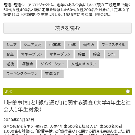
電通、電通シニアプロジェクトは、定年のある企業において現在正規雇用で働く
50代女性400名と既に定年を経験した60代女性200名を対象に、「定年女子
調査」（以下本調査）を実施しました。1986年に男女雇用機会均...
続きを読む
シニア
シニア人材
中高年
中年
働き方
ワークスタイル
お金
マネープラン
マネープラン
貯蓄
貯金
定年
老後
退職金
ダイバーシティ
女性のキャリア
ワーキングウーマン
有職女性
お金
「貯蓄事情」と「銀行選び」に関する調査（大学4年生と社
会人1年生対象）
2020年03月03日
GMOあおぞらネット銀行は、大学4年生500名と社会人1年生500名の計
1,000名を対象に、「貯蓄事情」と「銀行選び」に関する調査を実施しました。調