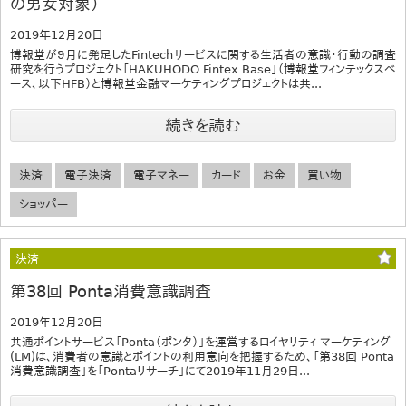
の男女対象）
2019年12月20日
博報堂が９月に発足したFintechサービスに関する生活者の意識・行動の調査
研究を行うプロジェクト「HAKUHODO Fintex Base」（博報堂フィンテックスベ
ース、以下HFB）と博報堂金融マーケティングプロジェクトは共...
続きを読む
決済
電子決済
電子マネー
カード
お金
買い物
ショッパー
決済
第38回 Ponta消費意識調査
2019年12月20日
共通ポイントサービス「Ponta（ポンタ）」を運営するロイヤリティ マーケティング
(LM)は、消費者の意識とポイントの利用意向を把握するため、「第38回 Ponta
消費意識調査」を「Pontaリサーチ」にて2019年11月29日...