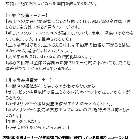
設問：上記でお答えになった理由を教えてください。
【不動産投資オーナー】
「都市への局在化が顕著になると想像しており、都心部の物件は下落
しない、遠方は下がると言うイメージです。」
「新しいワンルームマンションが建っていないし、東京一極集中は変わら
ない。東京の人口は維持されるから」
「土地は有限であり、立地さえ良ければ不動産の価値が下がるとは思
えないから。場所がよければ大丈夫 」
「人が集まる点はかわらないので変化はない。 」
「都心の価格は全体の雰囲気に押されて一時的に下がっても、更に地
域差がでて上がると思っているため。」
【非不動産投資オーナー】
「不動産の価値が何で決まるのかわからないから」
「オリンピック特需以降の目玉となる政策やイベントが乏しいから下が
ると思う。」
「なぜオリンピック後は資産価値が下がるのかわからない。」
「まだオリンピック景気が実感出来ていないので、現時点では何とも言
えない。」
「あまり変わらない。」
「少子高齢化だから下がると思う。」
不動産投資オーナーが資産運用の判断に使用している指標やニュースとは