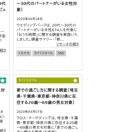
0代
～30代のパートナーがいる女性対
ビュ
象）
2020年04月28日
ウエディングパークは、20代～30代の
パートナーがいる女性674人を対象に
ェー
「おうち時間」に関する調査を実施いた
新型
しました。調査サマリー・「新...
不
リサーチの続き
続き
イエナカ
ライフスタイル
SNS
ライフスタイル
ス対
家での過ごし方に関する調査（埼玉
県・千葉県・東京都・神奈川県に在
住する20歳～69歳の男女対象）
 オ
2020年04月07日
ョン
クロス・マーケティングは、埼玉県・千葉
録
県・東京都・神奈川県に在住する20歳
～69歳の男女を対象に「家での過ごし
続き