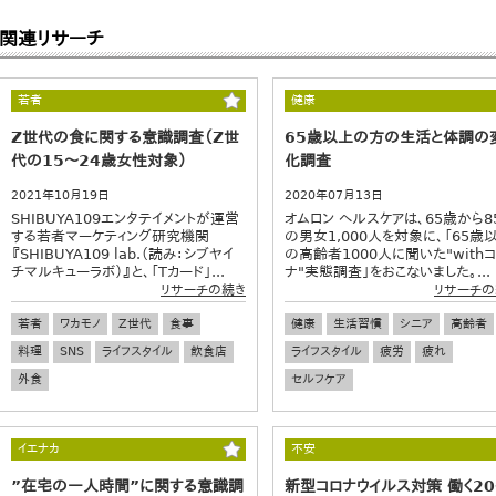
関連リサーチ
若者
健康
Z世代の食に関する意識調査（Z世
65歳以上の方の生活と体調の
代の15～24歳女性対象）
化調査
2021年10月19日
2020年07月13日
SHIBUYA109エンタテイメントが運営
オムロン ヘルスケアは、65歳から8
する若者マーケティング研究機関
の男女1,000人を対象に、「65歳
『SHIBUYA109 lab.（読み：シブヤイ
の高齢者1000人に聞いた"with
チマルキューラボ）』と、「Tカード」...
ナ"実態調査」をおこないました。...
リサーチの続き
リサーチの
若者
ワカモノ
Z世代
食事
健康
生活習慣
シニア
高齢者
料理
SNS
ライフスタイル
飲食店
ライフスタイル
疲労
疲れ
外食
セルフケア
イエナカ
不安
”在宅の一人時間”に関する意識調
新型コロナウイルス対策 働く2