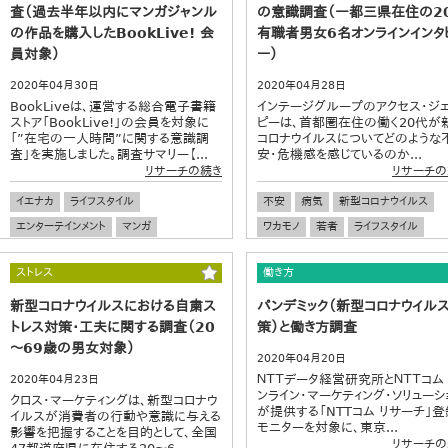
査（過去半年以内にマンガジャンル
の意識調査（一都三県在住の2
の作品を購入したBookLive! 会
有職者男女6名オンラインインタ
員対象）
ー）
2020年04月30日
2020年04月28日
BookLiveは、運営する総合電子書籍
インテージグループのアクセス・ジ
ストア「BookLive!」の会員を対象に
ピーは、首都圏在住の働く20代が
「”在宅の一人時間”に関する意識調
コロナウイルスについてどのような
査」を実施しました。調査サマリー【...
安・危機感を感じているのか...
リサーチの続き
リサーチの
イエナカ
ライフスタイル
不安
病気
新型コロナウイルス
エンターテインメント
マンガ
ワカモノ
若者
ライフスタイル
ストレス
働き方
新型コロナウイルスにおける自粛ス
パンデミック（新型コロナウイル
トレス対策・工夫に関する調査（20
策）と働き方調査
～69歳の男女対象）
2020年04月20日
ＮＴＴデータ経営研究所とＮＴＴコム
2020年04月23日
ンライン・マーケティング・ソリューシ
クロス・マーケティングは、新型コロナウ
が提供する「NTTコム リサーチ」登
イルスが消費者の行動や意識に与える
モニターを対象に、東京...
影響を把握することを目的として、全国
リサーチの