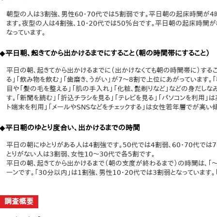
朝型の人は3割強、男性60・70代では5割弱です。平日朝の起床時間が4
ます。夜型の人は4割強、10・20代では50％台です。平日朝の起床時間が
なっています。
◆平日朝、起きてから出かけるまでにすること（朝の時間帯にすること）
平日の朝、起きてから出かけるまでに（出かけなくても朝の時間帯に）すること
る」「飲み物を飲む」「歯磨き、うがい」が7～8割で上位にあがっています。
目や「髪の毛を整える」「肌の手入れ」「化粧、髭剃りなど」などの身だしな
す。「新聞を読む」「折込チラシを見る」「テレビを見る」「パソコンを利用」は
ト端末を利用」「メールやSNSなどをチェックする」は女性若年層でが高い
◆平日朝のゆとり度合い、出かけるまでの時間
平日の朝にゆとりがある人は4割強です。50代では4割弱、60・70代では
とりがない人は3割弱、女性10～30代で各5割です。
平日の朝、起きてから出かけるまで（朝の支度が終わるまで）の時間は、「～
ーンです。「30分以内」は1割強、男性10・20代では3割弱となっています。
調査概要