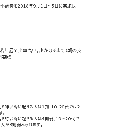
ト調査を2018年9月1日～5日に実施し、
性若年層で比率高い。出かけるまで（朝の支
4割強
。8時以降に起きる人は1割、10・20代では2
す。
す。8時以降に起きる人は4割弱、10～20代で
る人が3割弱みられます。