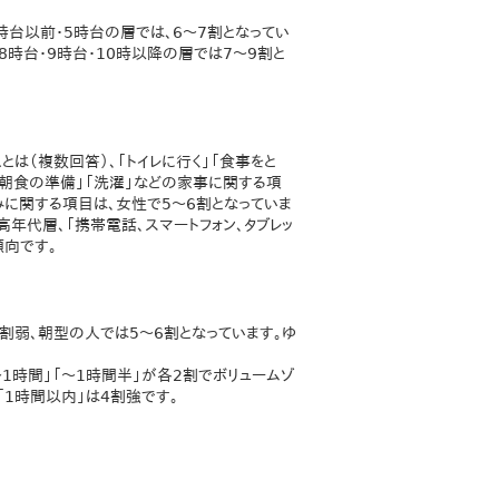
時台以前・5時台の層では、6～7割となってい
8時台・9時台・10時以降の層では7～9割と
は（複数回答）、「トイレに行く」「食事をと
「朝食の準備」「洗濯」などの家事に関する項
みに関する項目は、女性で5～6割となっていま
高年代層、「携帯電話、スマートフォン、タブレッ
傾向です。
7割弱、朝型の人では5～6割となっています。ゆ
1時間」「～1時間半」が各2割でボリュームゾ
「1時間以内」は4割強です。