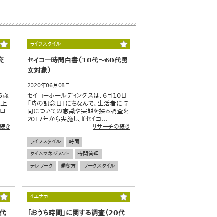
ライフスタイル
変
セイコー時間白書（10代～60代男
女対象）
2020年06月08日
5歳
セイコーホールディングスは、6月10日
以上
「時の記念日」にちなんで、生活者に時
コロ
間についての意識や実態を探る調査を
2017年から実施し、『セイコ...
続き
リサーチの続き
ライフスタイル
時間
タイムマネジメント
時間管理
テレワーク
働き方
ワークスタイル
イエナカ
0代
「おうち時間」に関する調査（20代