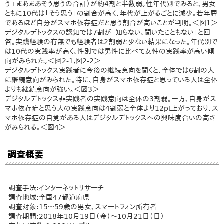
う+まあまあそう思うの合計）が約4割と半数弱。性年代別でみると、男女
ともに10代は「そう思う」の割合が高く、年代が上がるごとに減少。若年層
であるほど自分がスマホ依存症だと思う割合が高いことが判明。＜図1＞
デジタルデトックスの認知では7割が「知らない、聞いたこともない」と回
答。実践経験の有無でも経験者は2割弱と少ない結果になった。年代別で
は10代の実践率が高く、性別では男性に比べて女性の実践率が高い傾
向がみられた。＜図2-1,図2-2＞
デジタルデトックス実践者に今後の継続意向を聞くと、全体では6割の人
に継続意向がみられた。特に、自身がスマホ依存症と思っている人は全体
よりも継続意向が強い。＜図3＞
デジタルデトックス非実践者の実践意向は全体の3割弱。一方、自身がス
マホ依存症と思う人の実践意向は4割弱と全体より12pt上がっており、ス
マホ依存症の自覚がある人はデジタルデトックスへの興味度合いの高さ
がみられる。＜図4＞
調査概要
調査手法:インターネットリサーチ
調査地域:全国47都道府県
調査対象:15～59歳の男女、スマートフォン所有者
調査期間:2018年10月19日（金）～10月21日（日）