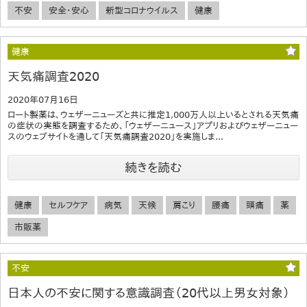
不安
安全・安心
新型コロナウイルス
健康
健康
天気痛調査2020
2020年07月16日
ロート製薬は、ウェザーニューズと共に推定1,000万人以上いるとされる天気痛
の症状の実態を調査するため、「ウェザーニュース」アプリおよびウェザーニュー
スのウェブサイトを通して「天気痛調査2020」を実施しま...
続きを読む
健康
セルフケア
病気
天候
肩こり
腰痛
頭痛
薬
市販薬
不安
日本人の不安に関する意識調査（20代以上男女対象）