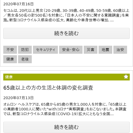
2020年07月16日
セコムは、20代以上男女（20-29歳、30-39歳、40-49歳、50-59歳、60歳以上
／男女各50名の計500名）を対象に、「日本人の不安に関する意識調査」を実
施。新型コロナウイルス感染症の拡大、高齢化や単身世帯の増加、...
続きを読む
不安
防犯
セキュリティ
安全・安心
災害
地震
治安
健康
老後
健康
65歳以上の方の生活と体調の変化調査
2020年07月13日
オムロン ヘルスケアは、65歳から85歳の男女1,000人を対象に、「65歳以上
の高齢者1000人に聞いた"withコロナ"実態調査」をおこないました。本調査
では、新型コロナウイルス感染症（COVID-19）拡大にともなう全国...
続きを読む