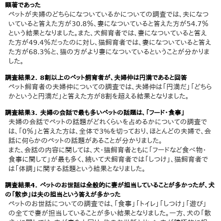
顕著であった
ペットが夫婦のどちらになついているかについての調査では、夫になつ
いていると答えた方が30.8％、妻になついていると答えた方が54.7％
という結果となりました。また、犬飼育者では、妻になついていると答え
た方が49.4％だったのに対し、猫飼育者では、妻になついていると答え
た方が68.3％と、猫の方がより妻になついているということが分かりま
した。
調査結果2. 8割以上のペット飼育者が、夫婦仲は円満であると回答
ペット飼育者の夫婦仲についての調査では、夫婦仲は「円満だ」「どちら
かというと円満だ」と答えた方が8割を超える結果となりました。
調査結果3. 夫婦の会話で最も多いペットの話題は、「フード・食事」
夫婦の会話でペットの話題がどれくらいを占めるかについての調査で
は、「0％」と答えた方は、全体で3%を切っており、ほとんどの夫婦で、会
話に何らかのペットの話題があることが分かりました。
また、会話の内容に関しては、犬・猫飼育者ともに「フードなど食べ物・
食事に関して」が最も多く、続いて犬飼育者では「しつけ」、猫飼育者で
は「体調」に関する話題という結果となりました。
調査結果4. ペットのお世話は全般的に妻が担当していることが多かったが、犬
の「散歩」は夫の担当という答えが多かった
ペットのお世話についての調査では、「食事」「トイレ」「しつけ」「遊び」
の全てで妻が担当していることが多い結果となりました。一方、犬の「散