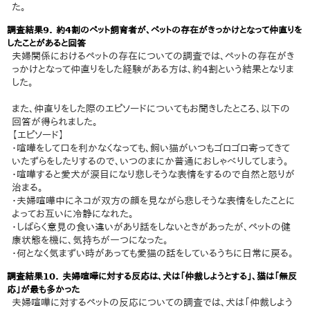
た。
調査結果9. 約4割のペット飼育者が、ペットの存在がきっかけとなって仲直りを
したことがあると回答
夫婦関係におけるペットの存在についての調査では、ペットの存在がき
っかけとなって仲直りをした経験がある方は、約4割という結果となりま
した。
また、仲直りをした際のエピソードについてもお聞きしたところ、以下の
回答が得られました。
【エピソード】
・喧嘩をして口を利かなくなっても、飼い猫がいつもゴロゴロ寄ってきて
いたずらをしたりするので、いつのまにか普通におしゃべりしてしまう。
・喧嘩すると愛犬が涙目になり悲しそうな表情をするので自然と怒りが
治まる。
・夫婦喧嘩中にネコが双方の顔を見ながら悲しそうな表情をしたことに
よってお互いに冷静になれた。
・しばらく意見の食い違いがあり話をしないときがあったが、ペットの健
康状態を機に、気持ちが一つになった。
・何となく気まずい時があっても愛猫の話をしているうちに日常に戻る。
調査結果10. 夫婦喧嘩に対する反応は、犬は「仲裁しようとする」、猫は「無反
応」が最も多かった
夫婦喧嘩に対するペットの反応についての調査では、犬は「仲裁しよう