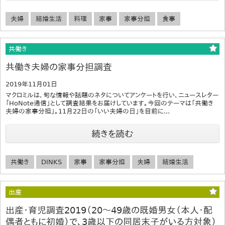
夫婦
結婚生活
料理
家事
家事分担
食事
共働き
共働き夫婦の家事分担調査
2019年11月01日
マクロミルは、旬な情報や話題のネタについてアンケートを行い、ニュースレター
「HoNote通信」として調査結果をお届けしています。今回のテーマは「共働き
夫婦の家事分担」。11月22日の「いい夫婦の日」を目前に...
続きを読む
共働き
DINKS
家事
家事分担
夫婦
結婚生活
出産
出産・育児調査2019（20～49歳の既婚男女（本人・配
偶者ともに初婚）で、3歳以下の同居末子がいる方対象）