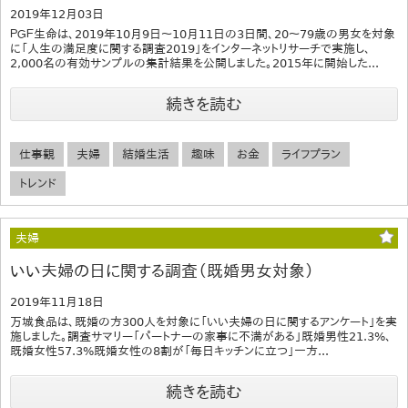
2019年12月03日
ＰＧＦ生命は、2019年10月9日～10月11日の3日間、20～79歳の男女を対象
に「人生の満足度に関する調査2019」をインターネットリサーチで実施し、
2,000名の有効サンプルの集計結果を公開しました。2015年に開始した...
続きを読む
仕事観
夫婦
結婚生活
趣味
お金
ライフプラン
トレンド
夫婦
いい夫婦の日に関する調査（既婚男女対象）
2019年11月18日
万城食品は、既婚の方300人を対象に「いい夫婦の日に関するアンケート」を実
施しました。調査サマリー「パートナーの家事に不満がある」既婚男性21.3%、
既婚女性57.3%既婚女性の8割が「毎日キッチンに立つ」一方...
続きを読む