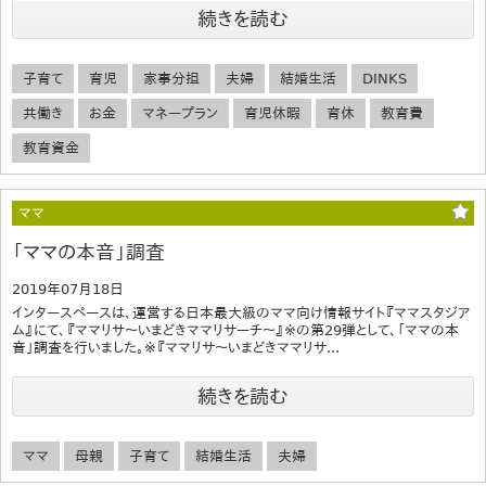
続きを読む
子育て
育児
家事分担
夫婦
結婚生活
DINKS
共働き
お金
マネープラン
育児休暇
育休
教育費
教育資金
ママ
「ママの本音」調査
2019年07月18日
インタースペースは、運営する日本最大級のママ向け情報サイト『ママスタジア
ム』にて、『ママリサ～いまどきママリサーチ～』※の第29弾として、「ママの本
音」調査を行いました。※『ママリサ～いまどきママリサ...
続きを読む
ママ
母親
子育て
結婚生活
夫婦