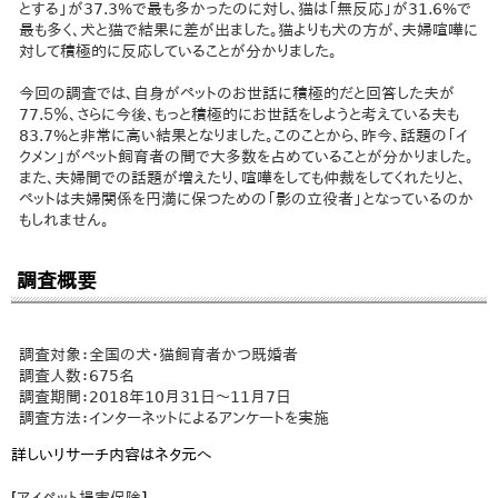
とする」が37.3%で最も多かったのに対し、猫は「無反応」が31.6%で
最も多く、犬と猫で結果に差が出ました。猫よりも犬の方が、夫婦喧嘩に
対して積極的に反応していることが分かりました。
今回の調査では、自身がペットのお世話に積極的だと回答した夫が
77.５％、さらに今後、もっと積極的にお世話をしようと考えている夫も
83.7%と非常に高い結果となりました。このことから、昨今、話題の「イ
クメン」がペット飼育者の間で大多数を占めていることが分かりました。
また、夫婦間での話題が増えたり、喧嘩をしても仲裁をしてくれたりと、
ペットは夫婦関係を円満に保つための「影の立役者」となっているのか
もしれません。
調査概要
調査対象：全国の犬・猫飼育者かつ既婚者
調査人数：675名
調査期間：2018年10月31日～11月7日
調査方法：インターネットによるアンケートを実施
詳しいリサーチ内容はネタ元へ