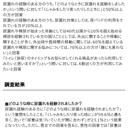
尿漏れの経験のある方のうち、「どのようなときに尿漏れを経験をしました
か」という問いに対して「くしゃみをしたり笑ったりしたときに」と50％以上
の方が回答
尿漏れの経験のある方のうち、尿漏れ対策としては、尿パッドの利用をさ
れている方が20％以上
尿漏れや頻尿が始まった年齢としては40代以降から10％を超え始める
頻尿を経験されている方の困りごととしては、外出に関することや移動に
関することが多く、外出時や長時間の移動に関しては、60％を超えている
尿漏れや頻尿に関する悩みについては、70％以上の方が「誰にも言わな
い」と回答
「トイレ（排尿）のタイミングをお知らせしてくれる商品があったら利用して
みたいと思いますか？」という問いに対しては、6割近くの方が利用してみ
たいと回答
調査結果
■どのような時に尿漏れを経験されましたか？
尿漏れ経験のある方に「どのような時に尿漏れを経験されましたか？」
という質問をしたところ、「くしゃみをしたり笑った時に」が59.6％と最も
多く、次いで「尿意は気づいていたが間に合わず」が23.1％という結果
となっていた。ただし、男女での回答を見ると、男性の回答では「尿意は