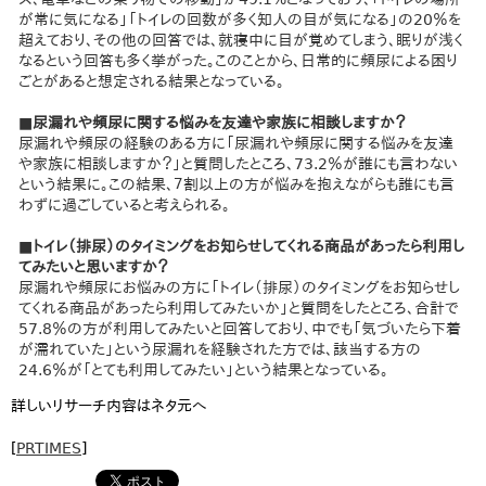
が常に気になる」「トイレの回数が多く知人の目が気になる」の20％を
超えており、その他の回答では、就寝中に目が覚めてしまう、眠りが浅く
なるという回答も多く挙がった。このことから、日常的に頻尿による困り
ごとがあると想定される結果となっている。
■尿漏れや頻尿に関する悩みを友達や家族に相談しますか？
尿漏れや頻尿の経験のある方に「尿漏れや頻尿に関する悩みを友達
や家族に相談しますか？」と質問したところ、73.2％が誰にも言わない
という結果に。この結果、７割以上の方が悩みを抱えながらも誰にも言
わずに過ごしていると考えられる。
■トイレ（排尿）のタイミングをお知らせしてくれる商品があったら利用し
てみたいと思いますか？
尿漏れや頻尿にお悩みの方に「トイレ（排尿）のタイミングをお知らせし
てくれる商品があったら利用してみたいか」と質問をしたところ、合計で
57.8％の方が利用してみたいと回答しており、中でも「気づいたら下着
が濡れていた」という尿漏れを経験された方では、該当する方の
24.6％が「とても利用してみたい」という結果となっている。
詳しいリサーチ内容はネタ元へ
[
PRTIMES
]