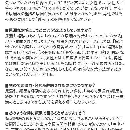
気づいていたが間に合わず」が31.5％と高くなり、女性では、女性の回
答のうちの82.8％が「くしゃみをしたり笑った時に」となっており、男女
で尿漏れの起きる原因が異なっている結果となった。また、男性ではそ
の他の要因として「残尿」との回答も多くなっている。
■尿漏れ対策としてどのようなことをしていますか？
尿漏れ経験のある方に「どのような尿漏れ対策をおこなっているか？」
という質問をおこなったところ、対策をされているケースとしては、「尿パ
ッドなどを利用している」という回答が25.1％、「常にトイレの場所を確
認する」が16.1％、「水分を取ることを控えるようにする」が12.9%とな
り、その他の回答として、女性では生理用品で代用するケースや、男性
では排せつ後に尿を出し切ることを意識的に行う回答が複数みられた。
なお、46.7％の人が何も対策をしておらず、有効な対策方法がまだみ
つかっていないと考えられる。
■初めて尿漏れ・頻尿を経験されたのはいつですか？
尿漏れ、頻尿を経験のある方それぞれ対象に、「初めて尿漏れ/頻尿を
経験されたのはいつですか？」と質問をしたところ、30代までは10％未
満のところ、40代から10％を超える傾向になっている。
■どのような時に頻尿で困ることがありますか？
頻尿経験のある方に「どのような時に頻尿で困ることがありますか？」
と質問したところ「外出時や長時間の移動」が61.4％で次いで「車やバ
ス、電車などの乗り物での移動」が49.1%となっており、「トイレの場所