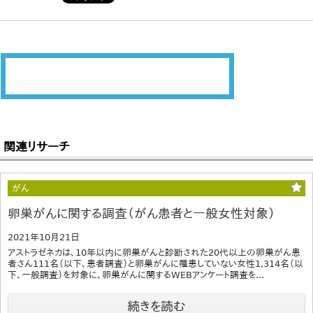
関連リサーチ
がん
卵巣がんに関する調査（がん患者と一般女性対象）
2021年10月21日
アストラゼネカは、10年以内に卵巣がんと診断された20代以上の卵巣がん患
者さん111名（以下、患者調査）と卵巣がんに罹患していない女性1,314名（以
下、一般調査）を対象に、卵巣がんに関するWEBアンケート調査を...
続きを読む