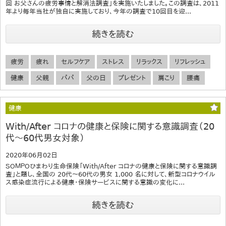
回 お父さんの疲労事情と解消法調査」を実施いたしました。この調査は、2011
年より毎年当社が独自に実施しており、今年の調査で10回目を迎...
続きを読む
疲労
疲れ
セルフケア
ストレス
リラックス
リフレッシュ
健康
父親
パパ
父の日
プレゼント
肩こり
腰痛
健康
With/After コロナの健康と保険に関する意識調査（20
代～60代男女対象）
2020年06月02日
ＳＯＭＰＯひまわり生命保険「With/After コロナの健康と保険に関する意識調
査」と題し、全国の 20代～60代の男女 1,000 名に対して、新型コロナウイル
ス感染症流行による健康・保険サービスに関する意識の変化に...
続きを読む