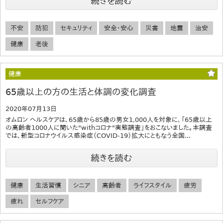
続きを読む
不安
防犯
セキュリティ
安全・安心
災害
地震
治安
健康
老後
健康
65歳以上の方の生活と体調の変化調査
2020年07月13日
オムロン ヘルスケアは、65歳から85歳の男女1,000人を対象に、「65歳以上
の高齢者1000人に聞いた"withコロナ"実態調査」をおこないました。本調査
では、新型コロナウイルス感染症（COVID-19）拡大にともなう全国...
続きを読む
健康
生活習慣
シニア
高齢者
ライフスタイル
疲労
疲れ
セルフケア