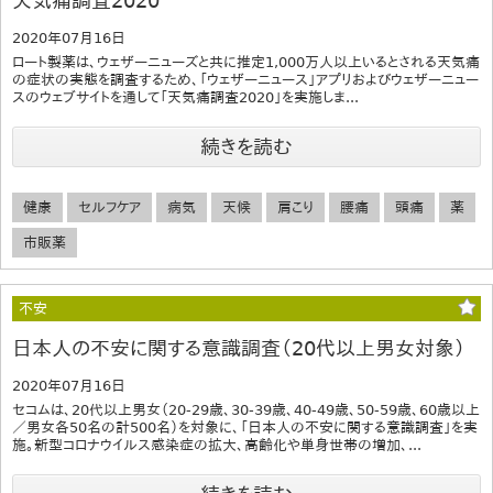
天気痛調査2020
2020年07月16日
ロート製薬は、ウェザーニューズと共に推定1,000万人以上いるとされる天気痛
の症状の実態を調査するため、「ウェザーニュース」アプリおよびウェザーニュー
スのウェブサイトを通して「天気痛調査2020」を実施しま...
続きを読む
健康
セルフケア
病気
天候
肩こり
腰痛
頭痛
薬
市販薬
不安
日本人の不安に関する意識調査（20代以上男女対象）
2020年07月16日
セコムは、20代以上男女（20-29歳、30-39歳、40-49歳、50-59歳、60歳以上
／男女各50名の計500名）を対象に、「日本人の不安に関する意識調査」を実
施。新型コロナウイルス感染症の拡大、高齢化や単身世帯の増加、...