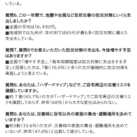
している。
質問６．この一年間で、地震や台風など自然災害の防災対策にいくら支
出しましたか？
■全国の平均は１８，４９２円。
■地域別では九州が、年代別では６０代が最も多く防災対策に備えた
支出をしている。
質問７．質問６でお答えいただいた防災対策の支出を、今後増やす予定
はありますか？
■全国で「増やす予定」、「毎年同額程度は防災対策に支出をする予
定」と回答した方は、７割（70.0％）と多くの方が継続的に防災対策を
実施しようと考えている。
質問８．あなたは、「ハザードマップ」などで、ご自宅周辺の災害リスクを
確認していますか。
■約 7 割（65.7％）の方が「ハザードマップ」でご自宅周辺の災害リス
クを確認しておらず、昨年（68％）から大きな変化はみられない。
質問９．あなたは、災害時に自宅以外の家族の集合・避難場所を決めて
いますか？
■約３割（33.6％）の方が、災害時の家族の集合・避難場所を決めて
いないが、昨年（47.0％）と比較して減少している。