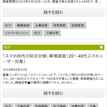
調査期間は2019年5月20日～31日、調査対象は全国2万3,169社で、有...
続きを読む
BCP
事業継続
企業経営
経営戦略
危機管理
リスクマネジメント
防災
災害対策
防災
「スマホ時代の防災対策」事情調査（20～40代スマホユ
ーザー対象）
2019年04月15日
藤倉コンポジットは、「スマートフォン（以下、「スマホ」）時代の防災対策」をテー
マに、20～40代のスマホユーザー500名を対象とした意識・実態調査をおこな
いました。調査結果■災害時の避難アイテム、まとめら...
続きを読む
防災
災害対策
危機意識
防災意識
地震対策
災害