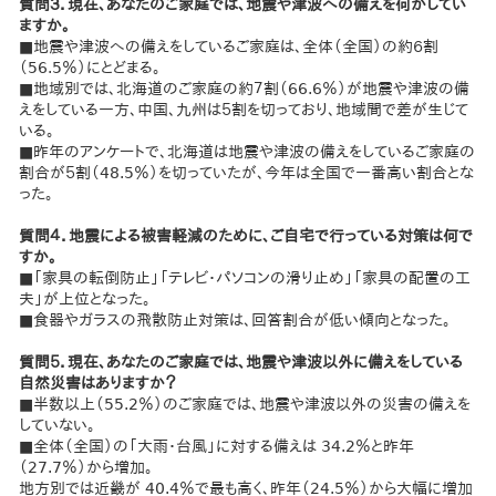
質問３．現在、あなたのご家庭では、地震や津波への備えを何かしてい
ますか。
■地震や津波への備えをしているご家庭は、全体（全国）の約６割
（56.5％）にとどまる。
■地域別では、北海道のご家庭の約７割（66.6％）が地震や津波の備
えをしている一方、中国、九州は５割を切っており、地域間で差が生じて
いる。
■昨年のアンケートで、北海道は地震や津波の備えをしているご家庭の
割合が５割（48.5％）を切っていたが、今年は全国で一番高い割合とな
った。
質問４．地震による被害軽減のために、ご自宅で行っている対策は何で
すか。
■「家具の転倒防止」「テレビ・パソコンの滑り止め」「家具の配置の工
夫」が上位となった。
■食器やガラスの飛散防止対策は、回答割合が低い傾向となった。
質問５．現在、あなたのご家庭では、地震や津波以外に備えをしている
自然災害はありますか？
■半数以上（55.2％）のご家庭では、地震や津波以外の災害の備えを
していない。
■全体（全国）の「大雨・台風」に対する備えは 34.2％と昨年
（27.7％）から増加。
地方別では近畿が 40.4％で最も高く、昨年（24.5％）から大幅に増加