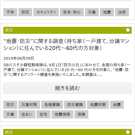
不安
防犯
セキュリティ
安全・安心
災害
地震
治安
防災
“地震・防災”に関する調査（持ち家（一戸建て、分譲マン
ション）に住んでいる20代～60代の方対象）
2019年08月09日
SBIリスタ少額短期保険は、9月1日「防災の日」にあわせて、全国の持ち家（一
戸建て、分譲マンション）に住んでいる20 代～60 代の方を対象に、“地震・防
災”に関するアンケート調査を実施いたしました。本調査は、...
続きを読む
防災
災害対策
危機意識
防災意識
地震対策
地震
災害
住まい
住宅
地震保険
保険
防災