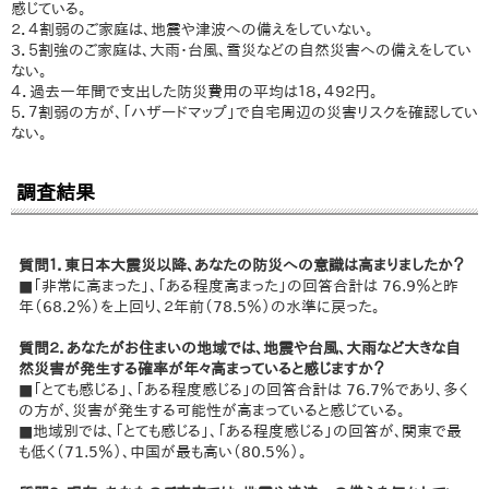
感じている。
２．４割弱のご家庭は、地震や津波への備えをしていない。
３．５割強のご家庭は、大雨・台風、雪災などの自然災害への備えをしてい
ない。
４．過去一年間で支出した防災費用の平均は１８，４９２円。
５．７割弱の方が、「ハザードマップ」で自宅周辺の災害リスクを確認してい
ない。
調査結果
質問１．東日本大震災以降、あなたの防災への意識は高まりましたか？
■「非常に高まった」、「ある程度高まった」の回答合計は 76.9％と昨
年（68.2％）を上回り、２年前（78.5％）の水準に戻った。
質問２．あなたがお住まいの地域では、地震や台風、大雨など大きな自
然災害が発生する確率が年々高まっていると感じますか？
■「とても感じる」、「ある程度感じる」の回答合計は 76.7％であり、多く
の方が、災害が発生する可能性が高まっていると感じている。
■地域別では、「とても感じる」、「ある程度感じる」の回答が、関東で最
も低く（71.5％）、中国が最も高い（80.5％）。