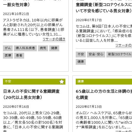
一般女性対象）
意識調査（新型コロナウイルス
いて不安を感じている男女対象）
2021年10月21日
アストラゼネカは、10年以内に卵巣が
2020年07月17日
んと診断された20代以上の卵巣がん
セコムは、第9回「日本人の不安に
患者さん111名（以下、患者調査）と卵
る意識調査」において、「感染症の
巣がんに罹患していない女性1,31...
（新型コロナウイルス）」に不安を感
リサーチの続き
いると回答した人を対象...
リサーチの
がん
婦人科系疾患
病気
健康
不安
安全・安心
新型コロナウイル
医療
患者
健康
不安
健康
日本人の不安に関する意識調査
65歳以上の方の生活と体調の
（20代以上男女対象）
化調査
2020年07月16日
2020年07月13日
セコムは、20代以上男女（20-29歳、
オムロン ヘルスケアは、65歳から8
30-39歳、40-49歳、50-59歳、60歳
の男女1,000人を対象に、「65歳
以上／男女各50名の計500名）を対
の高齢者1000人に聞いた"with
象に、「日本人の不安に関する意識調
ナ"実態調査」をおこないました。...
査...
リサーチの