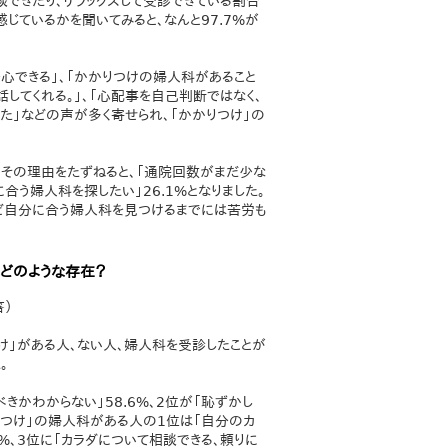
できたり、リラックスして受診できている割合
感じているかを聞いてみると、なんと97.7%が
心できる」、「かかりつけの婦人科があること
してくれる。」、「心配事を自己判断ではなく、
た」などの声が多く寄せられ、「かかりつけ」の
その理由をたずねると、「通院回数がまだ少な
に合う婦人科を探したい」26.1%となりました。
ど自分に合う婦人科を見つけるまでには苦労も
はどのような存在？
答）
け」がある人、ない人、婦人科を受診したことが
。
かわからない」58.6%、2位が「恥ずかし
かりつけ」の婦人科がある人の1位は「自分のカ
6%、3位に「カラダについて相談できる、頼りに