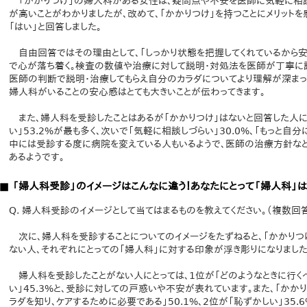
「かかりつけ」の婦人科がある女性は、疑問点や不安を医師に気軽に相談
が高いことがわかりましたが、改めて、「かかりつけ」を持つことにメリットを
「はい」と回答しました。
自由回答ではその理由として、「しっかり状態を把握してくれているから安
で心が落ち着く。検査の数値や治療に対して説明・対処法を医師が丁寧に話
医師の判断で説明・治療してもらえ自分のカラダについてより理解が深まっ
婦人科がいることの安心感はとても大きいことが伝わってきます。
また、婦人科を受診したことはあるが「かかりつけ」はないと回答した人に
い」53.2%が最も多く、次いで「気軽に相談しづらい」30.0%、「もっと自分
中には受診する度に病院を変えている人もいるようで、医師の治療方針な
あるようです。
■ 「婦人科受診」のイメージはこんなに違う！あなたにとって「婦人科」
Q. 婦人科受診のイメージとして当てはまるものを教えてください。（複数回
次に、婦人科を受診することについてのイメージをたずねると、「かかりつ
ない人、それぞれにとっての「婦人科」に対する印象が浮き彫りになりました
婦人科を受診したことがない人にとっては、1位が「どのようなときに行くべき
い」45.3%と、受診に対しての戸惑いや不安が表れています。また、「か
ラダを知り、ケアするために必要である」50.1%、2位が「恥ずかしい」35.