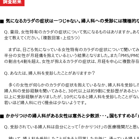
調査結果
■ 気になるカラダの症状は一つじゃない。婦人科への受診には積極的
Q. 普段、女性特有のカラダの症状について気になるものはありますか。あ
全て教えてください。（複数回答：上位5つ）
まずは、日ごろ気になっている女性特有のカラダの症状について聞いてみたと
半分の女性が月経痛を抱えているという結果となりました。また「PMS/P
の割合も4割を超え、女性が抱えるカラダの症状は、月経を中心に複数存在
Q. あなたは、婦人科を受診したことがありますか？
多くの女性が何らかのカラダの症状を抱えているなか、婦人科を受診した
婦人科の受診経験を聞いてみると、30代以上は約9割に受診歴があるという
以上に受診経験がありましたが、10代になると婦人科を受診したことがない
若いほど婦人科に行く機会は少ないようです。
■ かかりつけの婦人科がある女性は意外と少数派・・・。国もすすめる「
Q. 受診されている婦人科は自分にとって「かかりつけ」の医療機関だと思
続いて、婦人科を受診したことがあると回答した女性に、通っている婦人科