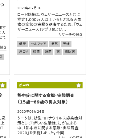
につ
2020年07月16日
ロート製薬は、ウェザーニューズと共に
推定1,000万人以上いるとされる天気
痛の症状の実態を調査するため、「ウェ
関す
ザーニュース」アプリおよび...
拡大
リサーチの続き
じて
健康
セルフケア
病気
天候
続き
肩こり
腰痛
頭痛
薬
市販薬
ス
熱中症
変
熱中症に関する意識・実態調査
（15歳－69歳の男女対象）
2020年06月24日
5歳
タニタは、新型コロナウイルス感染症対
以上
策として「新しい生活様式」が広まる
コロ
中、「熱中症に関する意識・実態調査
2020」を実施しました。今回...
続き
リサーチの続き