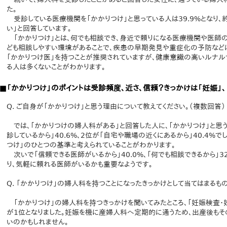
た。
受診している医療機関を「かかりつけ」と思っている人は39.9%となり、
い」と回答しています。
「かかりつけ」とは、何でも相談でき、身近で頼りになる医療機関や医師の
ども相談しやすい環境があることで、疾患の早期発見や重症化の予防など
「かかりつけ医」を持つことが推奨されていますが、健康意識の高いルナル
る人は多くないことがわかります。
■「かかりつけ」のポイントは受診頻度、近さ、信頼？きっかけは「妊娠」、
Q. ご自身が「かかりつけ」と思う理由について教えてください。（複数回答）
では、「かかりつけの婦人科がある」と回答した人に、「かかりつけ」と思
診しているから」40.6%、2位が「自宅や職場の近くにあるから」40.4%
つけ」のひとつの基準と考えられていることがわかります。
次いで「信頼できる医師がいるから」40.0%、「何でも相談できるから」3
り、気軽に頼れる医師がいるかも重要なようです。
Q. 「かかりつけ」の婦人科を持つことになったきっかけとして当てはまるもの
「かかりつけ」の婦人科を持つきっかけを聞いてみたところ、「妊娠検査・妊
が1位となりました。妊娠を機に産婦人科へ定期的に通うため、出産後もそ
いのかもしれません。