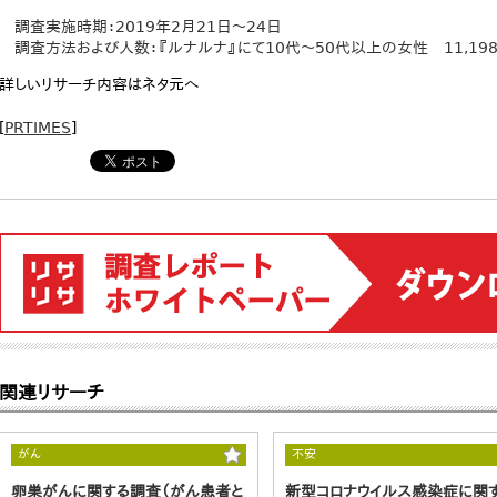
調査実施時期：2019年2月21日～24日
調査方法および人数：『ルナルナ』にて10代～50代以上の女性 11,19
詳しいリサーチ内容はネタ元へ
[
PRTIMES
]
関連リサーチ
がん
不安
卵巣がんに関する調査（がん患者と
新型コロナウイルス感染症に関