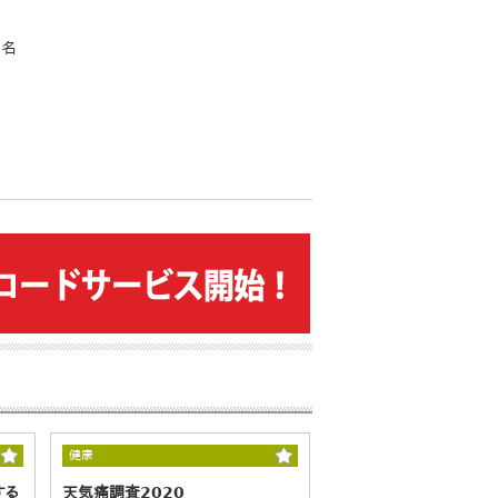
8名
健康
する
天気痛調査2020