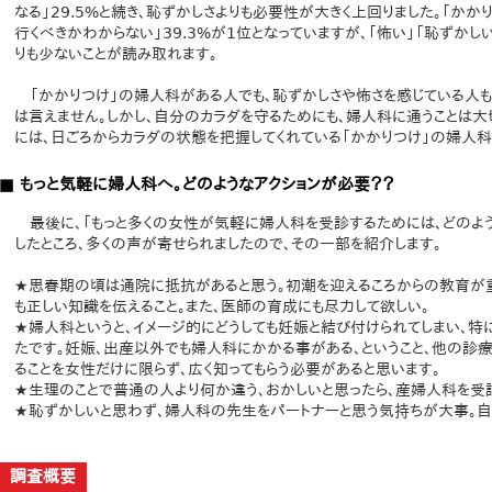
なる」29.5%と続き、恥ずかしさよりも必要性が大きく上回りました。「かか
行くべきかわからない」39.3%が1位となっていますが、「怖い」「恥ずか
りも少ないことが読み取れます。
「かかりつけ」の婦人科がある人でも、恥ずかしさや怖さを感じている人も
は言えません。しかし、自分のカラダを守るためにも、婦人科に通うことは
には、日ごろからカラダの状態を把握してくれている「かかりつけ」の婦人
■ もっと気軽に婦人科へ。どのようなアクションが必要？？
最後に、「もっと多くの女性が気軽に婦人科を受診するためには、どのよう
したところ、多くの声が寄せられましたので、その一部を紹介します。
★思春期の頃は通院に抵抗があると思う。初潮を迎えるころからの教育が
も正しい知識を伝えること。また、医師の育成にも尽力して欲しい。
★婦人科というと、イメージ的にどうしても妊娠と結び付けられてしまい、
たです。妊娠、出産以外でも婦人科にかかる事がある、ということ、他の診
ることを女性だけに限らず、広く知ってもらう必要があると思います。
★生理のことで普通の人より何か違う、おかしいと思ったら、産婦人科を受
★恥ずかしいと思わず、婦人科の先生をパートナーと思う気持ちが大事。自
調査概要