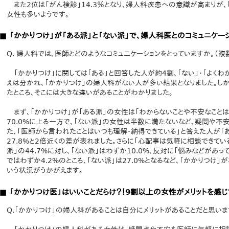
また2位は「がん検診」14.3％となり、婦人科疾患への意識が高まりが、
女性も多いようです。
■ 「かかりつけ」が「ある派」と「ない派」で、婦人科医とのコミュニケー
Q. 婦人科では、医師とどのようなコミュニケーションをとっていますか。（複
「かかりつけ」に関しては「ある」と回答した人が約4割、「ない」・「よくわ
えは分かれ、「かかりつけ」の婦人科がない人が多い結果となりました。しか
たところ、そこには大きな違いがあることがわかりました。
まず、「かかりつけ」が「ある派」の女性は「わからないことや不安なことは
70.0%に上る一方で、「ない派」の女性は半数に満たないなど、疑問や不
た、「医師から言われたことはいつも理解・納得できている」と答えた人が「ある
27.8%と2倍近くの差が表れました。さらに「心配事は気軽に相談できてい
派」の44.7%に対し、「ない派」はわずか10.0%、反対に「悩みなどがあ
ではわずか4.2%のところ、「ない派」は27.0%となるなど、「かかりつけ
いう状況がうかがえます。
■ 「かかりつけ医」はいいことだらけ？！9割以上の女性がメリットを感じ
Q.「かかりつけ」の婦人科があることは自分にメリットがあることだと思いま