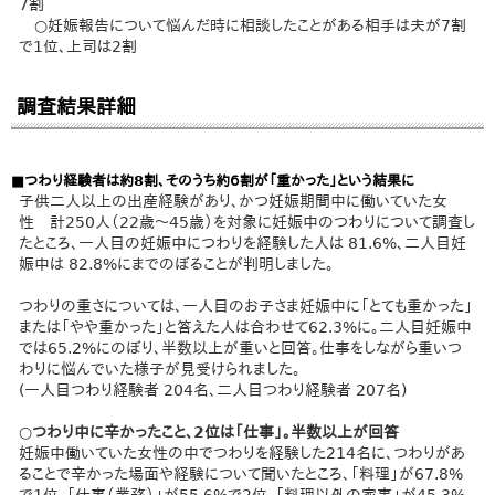
7割
○妊娠報告について悩んだ時に相談したことがある相手は夫が7割
で1位、上司は2割
調査結果詳細
■つわり経験者は約8割、そのうち約６割が「重かった」という結果に
子供二人以上の出産経験があり、かつ妊娠期間中に働いていた女
性 計250人（22歳～45歳）を対象に妊娠中のつわりについて調査し
たところ、一人目の妊娠中につわりを経験した人は 81.6%、二人目妊
娠中は 82.8%にまでのぼることが判明しました。
つわりの重さについては、一人目のお子さま妊娠中に「とても重かった」
または「やや重かった」と答えた人は合わせて62.3%に。二人目妊娠中
では65.2%にのぼり、半数以上が重いと回答。仕事をしながら重いつ
わりに悩んでいた様子が見受けられました。
(一人目つわり経験者 204名、二人目つわり経験者 207名)
○つわり中に辛かったこと、2位は「仕事」。半数以上が回答
妊娠中働いていた女性の中でつわりを経験した214名に、つわりがあ
ることで辛かった場面や経験について聞いたところ、「料理」が67.8%
で1位。「仕事（業務）」が55.6%で2位、「料理以外の家事」が45.3%