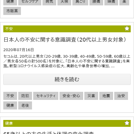
健康
セルフケア
病気
天候
肩こり
腰痛
頭痛
薬
市販薬
不安
日本人の不安に関する意識調査（20代以上男女対象）
2020年07月16日
セコムは、20代以上男女（20-29歳、30-39歳、40-49歳、50-59歳、60歳以上
／男女各50名の計500名）を対象に、「日本人の不安に関する意識調査」を実
施。新型コロナウイルス感染症の拡大、高齢化や単身世帯の増加、...
続きを読む
不安
防犯
セキュリティ
安全・安心
災害
地震
治安
健康
老後
健康