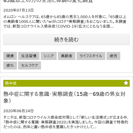
65歳以上の方の生活と体調の変化調査
2020年07月13日
オムロン ヘルスケアは、65歳から85歳の男女1,000人を対象に、「65歳以上
の高齢者1000人に聞いた"withコロナ"実態調査」をおこないました。本調査
では、新型コロナウイルス感染症（COVID-19）拡大にともなう全国...
続きを読む
健康
生活習慣
シニア
高齢者
ライフスタイル
疲労
疲れ
セルフケア
熱中症
熱中症に関する意識・実態調査（15歳－69歳の男女対
象）
2020年06月24日
タニタは、新型コロナウイルス感染症対策として「新しい生活様式」が広まる中、
「熱中症に関する意識・実態調査2020」を実施しました。今回の調査で特徴的
だったのは、例年と違い熱中症を意識したきっかけとして...