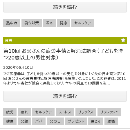
続きを読む
熱中症
暑さ対策
暑さ
健康
セルフケア
疲労
第10回 お父さんの疲労事情と解消法調査（子どもを持
つ20歳以上の男性対象）
2020年06月10日
フジ医療器は、子どもを持つ20歳以上の男性を対象に「＜父の日企画＞第10
回 お父さんの疲労事情と解消法調査」を実施いたしました。この調査は、2011
年より毎年当社が独自に実施しており、今年の調査で10回目を迎...
続きを読む
疲労
疲れ
セルフケア
ストレス
リラックス
リフレッシュ
健康
父親
パパ
父の日
プレゼント
肩こり
腰痛