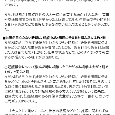
で3位に。
また、約3割が「家族以外の人と一緒に食事する場面」「人混み」「電車
や交通機関での移動」が辛かったと回答しており、体調面で辛い時も付
き合いや通勤などで我慢せざるを得ない状況であることがうかがえまし
た。
■お腹が目立たない時期に、妊娠中だと周囲に伝えるか悩んだ人は約7割
まだお腹が目立たず妊婦だとわかりづらい時期に、妊娠を周囲に伝え
るかどうか悩んだ事があるか質問したところ、「ある」「少しある」と回答
した人は合わせて71.2%に。仕事の状況などで、どのタイミングで報告
するか悩んでいる様子が浮き彫りに。
○妊娠報告について悩んだ時に相談したことがある相手は夫が7割で
1位。上司は2割
まだお腹が目立たず妊婦だとわかりづらい時期に、妊娠を周囲に伝え
るかどうか困ったり悩んだりした事があると回答した178名に、そのよう
な時に誰に相談をしたかを質問したところ、夫が71.9%で1位。次いで
母親（48.3%）、そして妊娠経験のある友人（37.1%）という結果に。
勤務先では、妊娠経験のある同僚や先輩が27.5%で一番多く、次いで
上司が20.8%でした。
社会人として働いていると、仕事の状況などから、妊娠に関わらず体