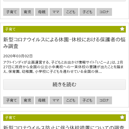
子育て
育児
母親
ママ
こども
子ども
コロナ
子育て
新型コロナウイルスによる休園・休校における保護者の悩
み調査
2020年03月02日
アクトインディが企画運営する、子どもとお出かけ情報サイト「いこーよ」は、2月
27日に政府から全国の公立小中高校への一斉休校の要請が出たことを踏ま
え、保育園、幼稚園、小学校に子どもを通わせている全国の保...
続きを読む
子育て
育児
母親
ママ
こども
子ども
コロナ
子育て
新型コロナウイルス防止に伴う休校措置についての調査