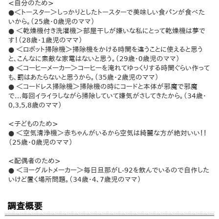
<自分のため>
●＜トースター＞しっかりとしたトースターで美味しい食パンが食べた
いから。（25歳・0歳児のママ）
● ＜乾燥機付き洗濯機＞部屋干しが嫌いな私にとって乾燥機は夢で
す！（28歳・1歳児のママ）
● ＜ロボット掃除機＞掃除機をかける時間を違うことに使えると思う
と、こんなに素敵な家電はないと思う。（29歳・0歳児のママ）
● ＜コーヒーメーカー＞コーヒーを淹れてゆっくりする時間ぐらい作って
も、罰はあたらないと思うから。（35歳・2歳児のママ）
● ＜コードレス掃除機＞掃除機の時にコードと本体が邪魔で邪魔
で…毎回イライラしながら掃除していて嫌気がさしてきたから。（34歳・
0,3,5,8歳のママ）
<子どものため>
● ＜空気清浄機＞赤ちゃんがいるから空気は綺麗な方が絶対いい！！
（25歳・0歳児のママ）
<配偶者のため>
● ＜ヨーグルトメーカー＞毎日旦那がL-92を飲んでいるので自作した
いけど置く場所問題。（34歳・4、7歳児のママ）
調査概要