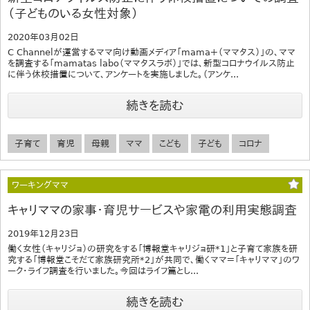
（子どものいる女性対象）
2020年03月02日
C Channelが運営するママ向け動画メディア「mama＋（ママタス）」の、ママ
を調査する「mamatas labo（ママタスラボ）」では、新型コロナウイルス防止
に伴う休校措置について、アンケートを実施しました。（アンケ...
続きを読む
子育て
育児
母親
ママ
こども
子ども
コロナ
ワーキングママ
キャリママの家事・育児サービスや家電の利用実態調査
2019年12月23日
働く女性（キャリジョ）の研究をする「博報堂キャリジョ研*1」と子育て家族を研
究する「博報堂こそだて家族研究所*2」が共同で、働くママ＝「キャリママ」のワ
ーク・ライフ調査を行いました。今回はライフ篇とし...
続きを読む