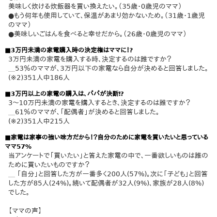
美味しく炊ける炊飯器を買い換えたい。（35歳・0歳児のママ）
●もう何年も使用していて、保温があまり効かないため。（31歳・1歳児
のママ）
●美味しいごはんを食べると幸せだから。（26歳・0歳児のママ）
■3万円未満の家電購入時の決定権はママに！?
3万円未満の家電を購入する時、決定するのは誰ですか？
＿53％のママが、3万円以下の家電なら自分が決めると回答しました。
(※2)351人中186人
■3万円以上の家電の購入は、パパが決断⁉
3～10万円未満の家電を購入するとき、決定するのは誰ですか？
＿61％のママが、「配偶者」が決めると回答しました。
(※2)351人中215人
■家電は家事の強い味方だから！？自分のために家電を買いたいと思っている
ママ57%
当アンケートで「買いたい」と答えた家電の中で、一番欲しいものは誰の
ために買いたいものですか？
＿ 「自分」と回答した方が一番多く200人(57%)。次に「子ども」と回答
した方が85人(24%)。続いて配偶者が32人(9%)、家族が28人(8%)
でした。
【ママの声】