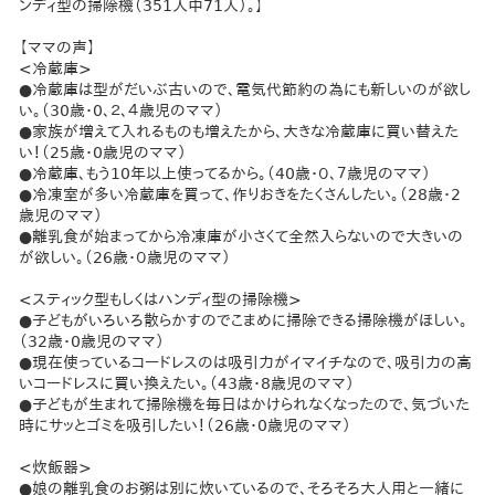
ンディ型の掃除機（351人中71人）。】
【ママの声】
<冷蔵庫>
●冷蔵庫は型がだいぶ古いので、電気代節約の為にも新しいのが欲し
い。（30歳・0、２、４歳児のママ）
●家族が増えて入れるものも増えたから、大きな冷蔵庫に買い替えた
い！（25歳・0歳児のママ）
●冷蔵庫、もう10年以上使ってるから。（40歳・０、７歳児のママ）
●冷凍室が多い冷蔵庫を買って、作りおきをたくさんしたい。（28歳・2
歳児のママ）
●離乳食が始まってから冷凍庫が小さくて全然入らないので大きいの
が欲しい。（26歳・０歳児のママ）
<スティック型もしくはハンディ型の掃除機>
●子どもがいろいろ散らかすのでこまめに掃除できる掃除機がほしい。
（32歳・0歳児のママ）
●現在使っているコードレスのは吸引力がイマイチなので、吸引力の高
いコードレスに買い換えたい。（43歳・8歳児のママ）
●子どもが生まれて掃除機を毎日はかけられなくなったので、気づいた
時にサッとゴミを吸引したい！（26歳・0歳児のママ）
<炊飯器>
●娘の離乳食のお粥は別に炊いているので、そろそろ大人用と一緒に