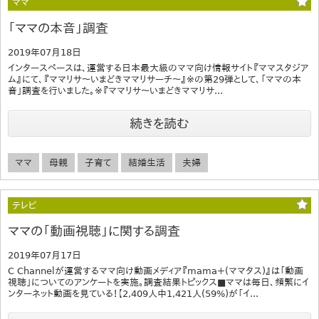
ママ
「ママの本音」調査
2019年07月18日
インタースペースは、運営する日本最大級のママ向け情報サイト『ママスタジア
ム』にて、『ママリサ～いまどきママリサーチ～』※の第29弾として、「ママの本
音」調査を行いました。※『ママリサ～いまどきママリサ...
続きを読む
ママ
母親
子育て
結婚生活
夫婦
テレビ
ママの「動画視聴」に関する調査
2019年07月17日
C Channelが運営するママ向け動画メディア『mama＋(ママタス)』は「動画
視聴」についてのアンケートを実施。調査結果トピックス■ママは毎日、頻繁にイ
ンターネット動画を見ている！【2,409人中1,421人(59%)が「イ...