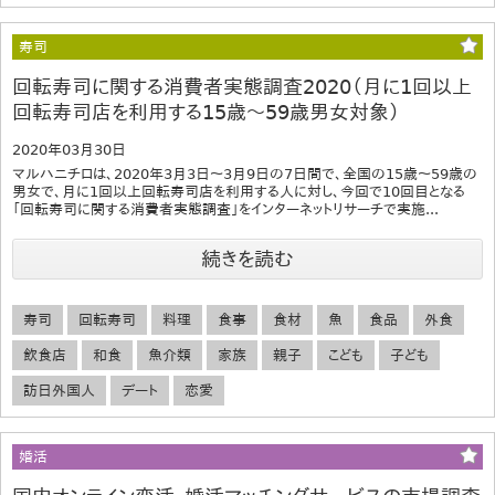
寿司
回転寿司に関する消費者実態調査2020（月に1回以上
回転寿司店を利用する15歳～59歳男女対象）
2020年03月30日
マルハニチロは、2020年3月3日～3月9日の7日間で、全国の15歳～59歳の
男女で、月に1回以上回転寿司店を利用する人に対し、今回で10回目となる
「回転寿司に関する消費者実態調査」をインターネットリサーチで実施...
続きを読む
寿司
回転寿司
料理
食事
食材
魚
食品
外食
飲食店
和食
魚介類
家族
親子
こども
子ども
訪日外国人
デート
恋愛
婚活