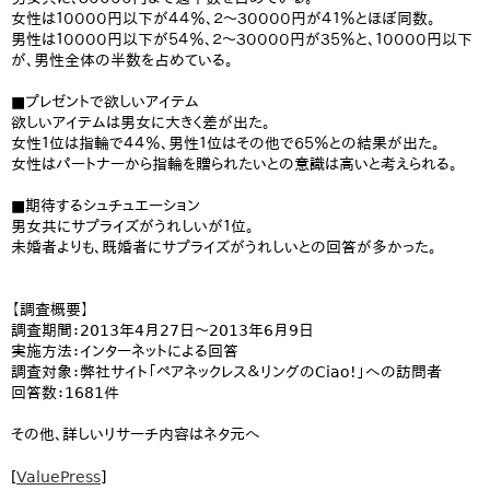
女性は１００００円以下が４４％、２～３００００円が４１％とほぼ同数。
男性は１００００円以下が５４％、２～３００００円が３５％と、１００００円以下
が、男性全体の半数を占めている。
■プレゼントで欲しいアイテム
欲しいアイテムは男女に大きく差が出た。
女性１位は指輪で４４％、男性１位はその他で６５％との結果が出た。
女性はパートナーから指輪を贈られたいとの意識は高いと考えられる。
■期待するシュチュエーション
男女共にサプライズがうれしいが１位。
未婚者よりも、既婚者にサプライズがうれしいとの回答が多かった。
【調査概要】
調査期間：2013年4月27日～2013年6月9日
実施方法：インターネットによる回答
調査対象：弊社サイト「ペアネックレス＆リングのCiao!」への訪問者
回答数：1681件
その他、詳しいリサーチ内容はネタ元へ
[
ValuePress
]