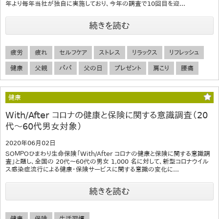
年より毎年当社が独自に実施しており、今年の調査で10回目を迎...
続きを読む
疲労
疲れ
セルフケア
ストレス
リラックス
リフレッシュ
健康
父親
パパ
父の日
プレゼント
肩こり
腰痛
健康
With/After コロナの健康と保険に関する意識調査（20
代～60代男女対象）
2020年06月02日
ＳＯＭＰＯひまわり生命保険「With/After コロナの健康と保険に関する意識調
査」と題し、全国の 20代～60代の男女 1,000 名に対して、新型コロナウイル
ス感染症流行による健康・保険サービスに関する意識の変化に...
続きを読む
健康
保険
生活習慣