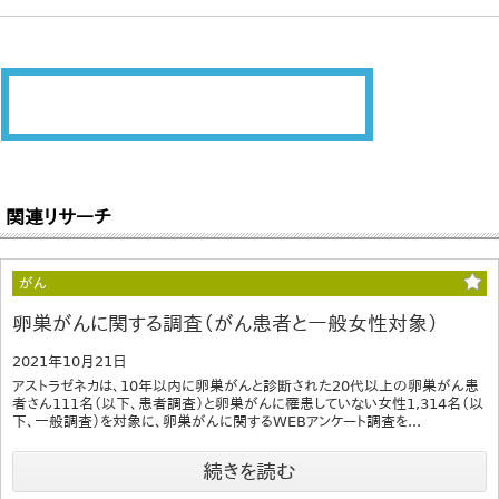
関連リサーチ
がん
卵巣がんに関する調査（がん患者と一般女性対象）
2021年10月21日
アストラゼネカは、10年以内に卵巣がんと診断された20代以上の卵巣がん患
者さん111名（以下、患者調査）と卵巣がんに罹患していない女性1,314名（以
下、一般調査）を対象に、卵巣がんに関するWEBアンケート調査を...
続きを読む