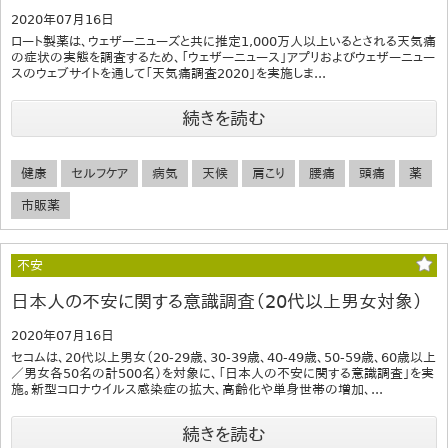
2020年07月16日
ロート製薬は、ウェザーニューズと共に推定1,000万人以上いるとされる天気痛
の症状の実態を調査するため、「ウェザーニュース」アプリおよびウェザーニュー
スのウェブサイトを通して「天気痛調査2020」を実施しま...
続きを読む
健康
セルフケア
病気
天候
肩こり
腰痛
頭痛
薬
市販薬
不安
日本人の不安に関する意識調査（20代以上男女対象）
2020年07月16日
セコムは、20代以上男女（20-29歳、30-39歳、40-49歳、50-59歳、60歳以上
／男女各50名の計500名）を対象に、「日本人の不安に関する意識調査」を実
施。新型コロナウイルス感染症の拡大、高齢化や単身世帯の増加、...
続きを読む