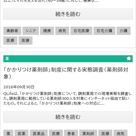
以上）とそれを支える世代（40～59歳）に対して、健康状...
続きを読む
高齢者
シニア
健康
病気
在宅医療
在宅介護
介護
医療
医療
薬
「かかりつけ薬剤師」制度に関する実態調査（薬剤師対
象）
2016年09月30日
QLifeは、「かかりつけ薬剤師」制度について、調剤薬局での現場実態を調査し
た。調剤薬局に勤務している薬剤師300人を対象にインターネット経由で訊い
たもの。それによると、「かかりつけ薬剤師」制度への対応に...
続きを読む
薬
医薬
医薬品
医療
患者
薬剤師
医療
病気