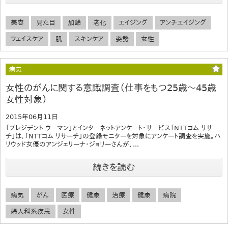
美容
見た目
加齢
老化
エイジング
アンチエイジング
フェイスケア
肌
スキンケア
姿勢
女性
病気
女性のがんに関する意識調査（仕事をもつ25歳～45歳
女性対象）
2015年06月11日
「プレジデント ウーマン」とインターネットアンケート・サービス「NTTコム リサー
チ」は、「NTTコム リサーチ」の登録モニターを対象にアンケート調査を実施。ハ
リウッド女優のアンジェリーナ・ジョリーさんが、...
続きを読む
病気
がん
医療
健康
治療
健康
病院
婦人科系疾患
女性