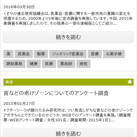
2016年03月30日
くすりの適正使用協議会は、医薬品・医療に関する一般市民の意識の変化を
把握するため、2000年より5年毎に定点調査を実施しています。今回、2015年
度調査を実施しましたので、その結果の一部を速報版としてご紹介...
続きを読む
薬
医薬品
製薬
ジェネリック医薬品
医療
お薬手帳
調剤薬局
健康
医療
薬剤師
病気
美容
首などの老けゾーンについてのアンケート調査
2015年01月27日
ドクターシーラボ顔のたるみ研究所は、つい見逃しがちな首などの老けゾーンケ
アがきちんとできているのかどうか、WEBでのアンケート調査を実施。（調査概
要：WEBアンケート調査／女性301名／調査期間：2015年1月1...
続きを読む