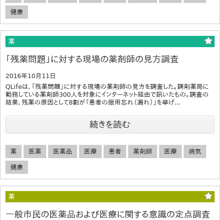
健康
薬
「残薬問題」に対する現場の薬剤師の見方調査
2016年10月11日
QLifeは、「残薬問題」に対する現場の薬剤師の見方を調査した。調剤薬局に
勤務している薬剤師300人を対象にインターネット経由で訊いたもの。調査の
結果、残薬の原因として8割が「患者の服用忘れ（漏れ）」を挙げ...
続きを読む
薬
医薬
医薬品
医療
患者
薬剤師
医療
病気
健康
薬
一般市民の医薬品および医療に関する意識の定点調査