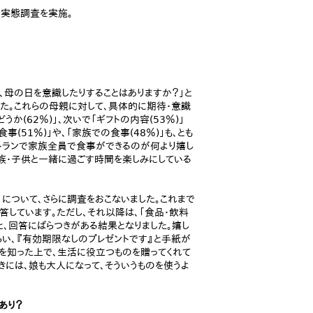
・実態調査を実施。
、母の日を意識したりすることはありますか？」と
した。これらの母親に対して、具体的に期待・意識
か(62％)」、次いで「ギフトの内容(53％)」
(51％)」や、「家族での食事(48％)」も、とも
ストランで家族全員で食事ができるのが何より嬉し
、家族・子供と一緒に過ごす時間を楽しみにしている
について、さらに調査をおこないました。これまで
答しています。ただし、それ以降は、「食品・飲料
％)」と、回答にばらつきがある結果となりました。嬉し
い、『有効期限なしのプレゼントです』と手紙が
ものを知った上で、生活に役立つものを贈ってくれて
ときには、娘も大人になって、そういうものを使うよ
あり？