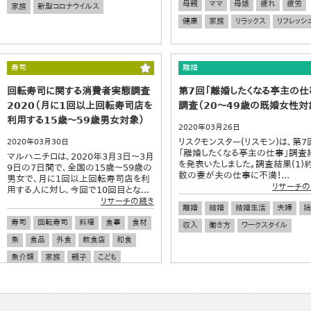
母親
ママ
母娘
疲れ
疲労
家族
新型コロナウイルス
健康
家族
リラックス
リフレッシ
寿司
離婚
回転寿司に関する消費者実態調査
第7回「離婚したくなる亭主の仕
2020（月に1回以上回転寿司店を
調査（20～49歳の既婚女性対
利用する15歳～59歳男女対象）
2020年03月26日
リスクモンスター(リスモン)は、第7
2020年03月30日
「離婚したくなる亭主の仕事」調査
マルハニチロは、2020年3月3日～3月
を発表いたしました。調査結果(1)
9日の7日間で、全国の15歳～59歳の
数の妻が夫の仕事に不満！...
男女で、月に1回以上回転寿司店を利
リサーチの
用する人に対し、今回で10回目とな...
リサーチの続き
離婚
結婚
結婚生活
夫婦
給
寿司
回転寿司
料理
食事
食材
収入
働き方
ワークスタイル
魚
食品
外食
飲食店
和食
魚介類
家族
親子
こども
子ども
訪日外国人
デート
恋愛