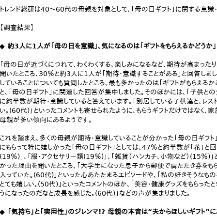
トレンド総研は40～60代の母親を対象として、「母の日ギフト」に関する意識
【調査結果】
◆ 約3人に1人が「母の日を意識」、気になるのは「ギフトをもらえるかどうか」
「母の日が近づくにつれて、わくわくする、楽しみになるなど、期待が高まったり
聞いたところ、30％と約3人に1人が「期待・意識することがある」と回答しま
していることについても質問したところ、最も多かったのは「ギフトがもらえるかどう
と、「母の日ギフト」に関連した回答が集中しました。そのほかには、「子供との食事
に約半数が期待・意識していると答えています。「別居している子供達と、レ
い。(60代)」といったコメントも寄せられたように、もらうギフトだけではなく
母親が多い傾向にあるようです。
これを踏まえ、多くの母親が期待・意識していることが分かった「母の日ギフト」
にもらって特に嬉しかった「母の日ギフト」としては、47％と約半数が「花」と回
(19％)」、「服・アクセサリー類(19％)」、「雑貨（ハンカチ、小物など）(15
かった理由を聞いたところ、「大学生になった息子から郵便で肩たたき券をもら
入っていた。(60代)」といった心あたたまるエピソードや、「私の好きそうな
とても嬉しい。(50代)」といったコメントのほか、「美容・健康グッズをもらった
うになったのだなと成長を感じた。(60代)」などの声が集まりました。
◆ 「気持ち」と「実用性」のジレンマ!? 母親の本音は“夫からほしいギフト”に