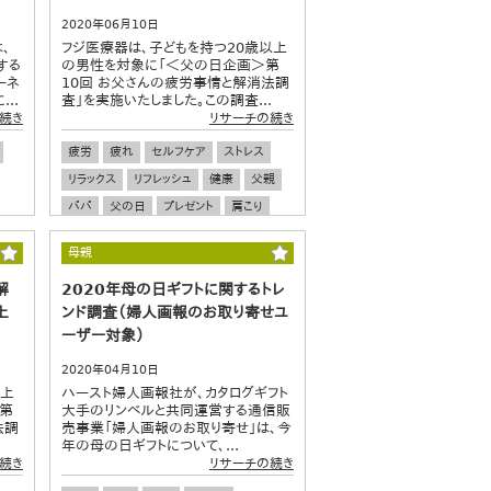
2020年06月10日
は、
フジ医療器は、子どもを持つ20歳以上
する
の男性を対象に「＜父の日企画＞第
ーネ
10回 お父さんの疲労事情と解消法調
..
査」を実施いたしました。この調査...
続き
リサーチの続き
疲労
疲れ
セルフケア
ストレス
リラックス
リフレッシュ
健康
父親
パパ
父の日
プレゼント
肩こり
腰痛
母親
解
2020年母の日ギフトに関するトレ
上
ンド調査（婦人画報のお取り寄せユ
ーザー対象）
2020年04月10日
以上
ハースト婦人画報社が、カタログギフト
 第
大手のリンベルと共同運営する通信販
法調
売事業「婦人画報のお取り寄せ」は、今
年の母の日ギフトについて、...
続き
リサーチの続き