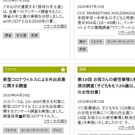
2020年07月16日
ぐるなびが運営する「接待の手土産」
2020年07月15日
は、会員へのアンケート調査をもとに、
CCC MARKETING HOLDINGS
帰省の手土産の実態を分析しました。
未就学児～中学生の子どもと同居
withコロナとなる2020年の夏...
男女904名（20～49歳）に、インタ
リサーチの続き
ット上での意識調査「Tアンケート」に.
リサーチの
帰省
手土産
家族
親子
イエナカ
エンターテインメント
家族
イエナカ
母親
新型コロナウイルスによる外出自粛
第10回 お母さんの疲労事情と
に関する調査
消法調査（子どもをもつ20歳以
の女性対象）
2020年04月28日
スカパー！は、10～60代男女を対象に
2020年04月23日
新型コロナウイルスによる外出自粛に
フジ医療器は、子どもをもつ20歳
関するアンケート調査を実施しました。
の女性を対象に「＜母の日企画＞
調査結果■新型コロナウイルス...
10回 お母さんの疲労事情と解消
リサーチの続き
査」を実施いたしましたので、そ...
リサーチの
イエナカ
エンターテインメント
テレビ