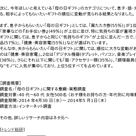
次に、今年ほしいと考えている「母の日ギフト」のカテゴリについて、息子・娘・
ろ、相手によってもらいたいギフトの順位に変動が見られる結果となりました。
まず、息子からもらいたい「母の日ギフト」としては、「肩たたき券(55％)」が1
「家事などの『お手伝い券』(49％)」が上位に並び、特に気持ちの面が重視
ギフトに関しては、息子からと同じく“気持ちのギフト”が上位に並んだ一方で
品(57％)」、「健康・美容家電(55％)」などが選ばれています。
そんな中、夫からもらいたい｢母の日ギフト｣に関しては、順位に大きな変動が
のは「健康・美容家電」。2位は「デジタル機器(タブレット、パソコン、音楽プレイヤ
(38％)」、さらにそれ以下に関しても「服・アクセサリー類(35％)」、「調理器具
な“モノ”に人気が集中しており、上位5位すべてを占めています。
【調査概要】
調査名：「母の日ギフト」に関する意識・実態調査
調査対象：40 代～60 代 女性500名 （お子様をお持ちの方・年代別に均等
調査期間：2014 年4月30 日（水）～ 2014年5 月1日（木）
調査方法：インターネット調査
その他、詳しいリサーチ内容はネタ元へ
[
トレンド総研
]