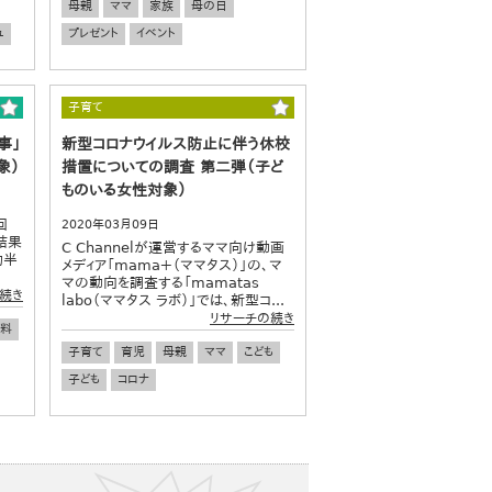
母親
ママ
家族
母の日
ュ
プレゼント
イベント
子育て
事」
新型コロナウイルス防止に伴う休校
象）
措置についての調査 第二弾（子ど
ものいる女性対象）
回
2020年03月09日
結果
C Channelが運営するママ向け動画
約半
メディア「mama＋（ママタス）」の、マ
マの動向を調査する「mamatas
続き
labo（ママタス ラボ）」では、新型コ...
リサーチの続き
料
子育て
育児
母親
ママ
こども
子ども
コロナ