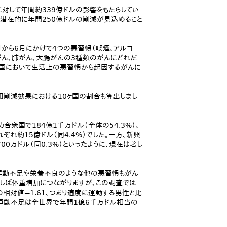
対して年間約339億ドルの影響をもたらしてい
で潜在的に年間250億ドルの削減が見込めること
5月から6月にかけて4つの悪習慣（喫煙、アルコー
がん、肺がん、大腸がんの3種類のがんにどれだ
上国において生活上の悪習慣から起因するがんに
用削減効果における10ヶ国の割合も算出しまし
衆国で184億1千万ドル（全体の54.3%）、
れぞれ約15億ドル（同4.4%）でした。一方、新興
700万ドル（同0.3%）といったように、現在は著し
運動不足や栄養不良のような他の悪習慣もがん
ばしば体重増加につながりますが、この調査では
相対値＝1.61、つまり適度に運動する男性と比
、運動不足は全世界で年間1億6千万ドル相当の