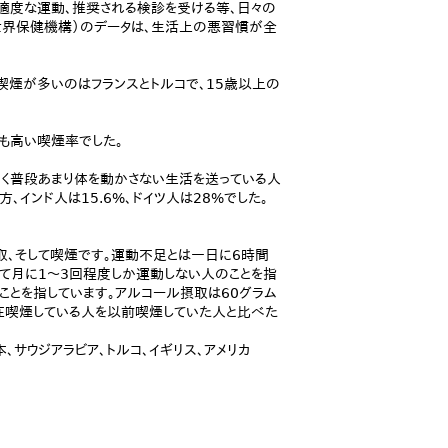
適度な運動、推奨される検診を受ける等、日々の
（世界保健機構）のデータは、生活上の悪習慣が全
喫煙が多いのはフランスとトルコで、15歳以上の
最も高い喫煙率でした。
多く普段あまり体を動かさない生活を送っている人
、インド人は15.6%、ドイツ人は28%でした。
取、そして喫煙です。運動不足とは一日に6時間
て月に1～3回程度しか運動しない人のことを指
ことを指しています。アルコール摂取は60グラム
在喫煙している人を以前喫煙していた人と比べた
本、サウジアラビア、トルコ、イギリス、アメリカ