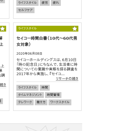
安心
ライフスタイル
疲労
疲れ
セルフケア
ライフスタイル
解
セイコー時間白書（10代～60代男
上
女対象）
2020年06月08日
セイコーホールディングスは、6月10日
「時の記念日」にちなんで、生活者に時
以上
間についての意識や実態を探る調査を
第
2017年から実施し、『セイコ...
法調
リサーチの続き
.
続き
ライフスタイル
時間
タイムマネジメント
時間管理
親
テレワーク
働き方
ワークスタイル