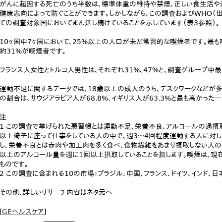
がんに起因する死亡のうち半数は、標準体重の維持や禁煙、正しい食生活や
健康志向によって防ぐことができます。しかしながら、この調査およびWHO
ての調査対象国においてまん延し続けていることを示しています（表3参照）。
10ヶ国中7ヶ国において、25%以上の人口が未だ常習的な喫煙者です。最も
約31%が喫煙者です。
フランス人女性とトルコ人男性は、それぞれ31%、47%と、調査グループ中
運動不足に関するデータでは、18歳以上の成人のうち、デスクワークなどが
の割合は、サウジアラビア人が68.8%、イギリス人が63.3%と最も高かった一方
注
1 この調査で挙げられた悪習慣とは運動不足、栄養不良、アルコールの過摂
以上椅子に座って仕事をしている人の中で、週3～4回程度運動する人に対し
し、栄養不良とは赤肉や加工肉を多く食べ、食物繊維をあまり摂取しない人の
以上のアルコール量を週に1回以上摂取していることを指します。喫煙は、現
ものです。
2 この調査に含まれる10の市場：ブラジル、中国、フランス、ドイツ、インド、日
その他、詳しいリサーチ内容はネタ元へ
[
GEヘルスケア
]