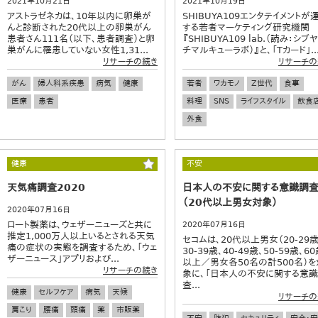
2021年10月21日
2021年10月19日
アストラゼネカは、10年以内に卵巣が
SHIBUYA109エンタテイメントが
んと診断された20代以上の卵巣がん
する若者マーケティング研究機関
患者さん111名（以下、患者調査）と卵
『SHIBUYA109 lab.（読み：シブ
巣がんに罹患していない女性1,31...
チマルキューラボ）』と、「Tカード」..
リサーチの続き
リサーチの
がん
婦人科系疾患
病気
健康
若者
ワカモノ
Z世代
食事
医療
患者
料理
SNS
ライフスタイル
飲食
外食
健康
不安
天気痛調査2020
日本人の不安に関する意識調
（20代以上男女対象）
2020年07月16日
ロート製薬は、ウェザーニューズと共に
2020年07月16日
推定1,000万人以上いるとされる天気
セコムは、20代以上男女（20-29歳
痛の症状の実態を調査するため、「ウェ
30-39歳、40-49歳、50-59歳、6
ザーニュース」アプリおよび...
以上／男女各50名の計500名）を
リサーチの続き
象に、「日本人の不安に関する意
査...
健康
セルフケア
病気
天候
リサーチの
肩こり
腰痛
頭痛
薬
市販薬