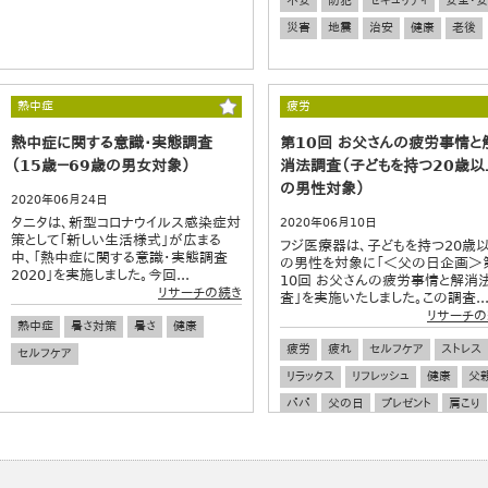
不安
防犯
セキュリティ
安全・
災害
地震
治安
健康
老後
熱中症
疲労
熱中症に関する意識・実態調査
第10回 お父さんの疲労事情と
（15歳－69歳の男女対象）
消法調査（子どもを持つ20歳以
の男性対象）
2020年06月24日
タニタは、新型コロナウイルス感染症対
2020年06月10日
策として「新しい生活様式」が広まる
フジ医療器は、子どもを持つ20歳
中、「熱中症に関する意識・実態調査
の男性を対象に「＜父の日企画＞
2020」を実施しました。今回...
10回 お父さんの疲労事情と解消
リサーチの続き
査」を実施いたしました。この調査..
リサーチの
熱中症
暑さ対策
暑さ
健康
疲労
疲れ
セルフケア
ストレス
セルフケア
リラックス
リフレッシュ
健康
父
パパ
父の日
プレゼント
肩こり
腰痛