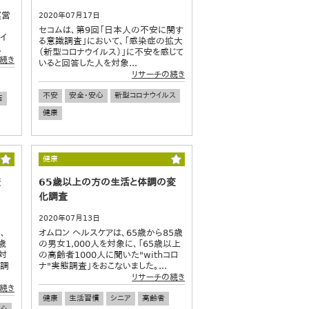
運営
2020年07月17日
セコムは、第9回「日本人の不安に関す
ヤイ
る意識調査」において、「感染症の拡大
.
（新型コロナウイルス）」に不安を感じて
続き
いると回答した人を対象...
リサーチの続き
不安
安全・安心
新型コロナウイルス
店
健康
健康
査
65歳以上の方の生活と体調の変
化調査
2020年07月13日
、
オムロン ヘルスケアは、65歳から85歳
0歳
の男女1,000人を対象に、「65歳以上
対
の高齢者1000人に聞いた"withコロ
識調
ナ"実態調査」をおこないました。...
リサーチの続き
続き
健康
生活習慣
シニア
高齢者