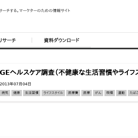
サーチする。マーケターのための情報サイト
リサーチ
資料ダウンロード
GEヘルスケア調査（不健康な生活習慣やライフ
2013年07月04日
病気
健康
生活習慣
ライフスタイル
医療費
医療
がん
喫煙
運動
たば