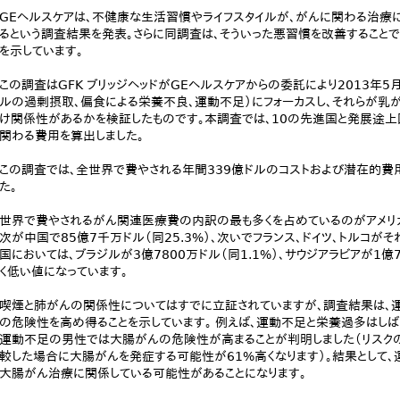
GEヘルスケアは、不健康な生活習慣やライフスタイルが、がんに関わる治療に
るという調査結果を発表。さらに同調査は、そういった悪習慣を改善すること
を示しています。
この調査はGFK ブリッジヘッドがGEヘルスケアからの委託により2013年
ルの過剰摂取、偏食による栄養不良、運動不足）にフォーカスし、それらが乳
け関係性があるかを検証したものです。本調査では、10の先進国と発展途
関わる費用を算出しました。
この調査では、全世界で費やされる年間339億ドルのコストおよび潜在的費
た。
世界で費やされるがん関連医療費の内訳の最も多くを占めているのがアメリカ合
次が中国で85億7千万ドル（同25.3%）、次いでフランス、ドイツ、トルコがそ
国においては、ブラジルが3億7800万ドル（同1.1%）、サウジアラビアが1億
く低い値になっています。
喫煙と肺がんの関係性についてはすでに立証されていますが、調査結果は、
の危険性を高め得ることを示しています。 例えば、運動不足と栄養過多はし
運動不足の男性では大腸がんの危険性が高まることが判明しました（リスクの
較した場合に大腸がんを発症する可能性が61%高くなります）。結果として
大腸がん治療に関係している可能性があることになります。